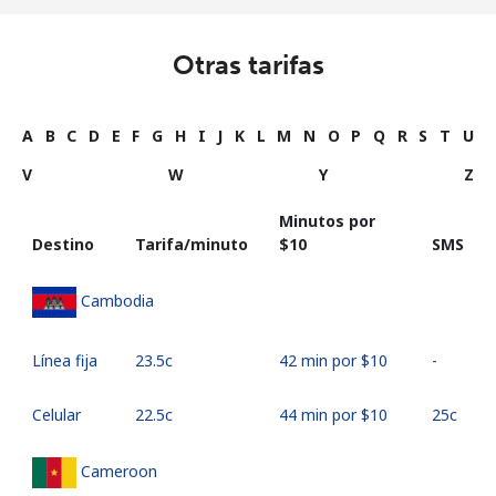
Otras tarifas
A
B
C
D
E
F
G
H
I
J
K
L
M
N
O
P
Q
R
S
T
U
V
W
Y
Z
Minutos por
Destino
Tarifa/minuto
⁦$10⁩
SMS
Cambodia
Línea fija
⁦23.5c⁩
42 min por ⁦$10⁩
-
Celular
⁦22.5c⁩
44 min por ⁦$10⁩
⁦25c⁩
Cameroon