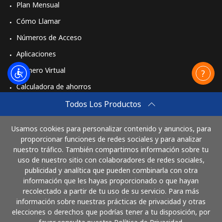
Plan Mensual
Cómo Llamar
Números de Acceso
Aplicaciones
Número Virtual
Calculadora de ahorros
Travel eSIM
Todos Los Productos
Comprar
Usamos cookies para personalizar contenido y anuncios, para
Cómo funciona
proporcionar funciones de redes sociales y para analizar
nuestro tráfico. También compartimos información sobre tu
uso de nuestro sitio con colaboradores de redes sociales,
publicidad y analítica que pueden combinarla con otra
Paga con
información que les hayas proporcionado o que hayan
recolectado a partir de tu uso de su servicio. Para más
información sobre nuestras prácticas de privacidad y otras
elecciones o derechos que podrías tener a tu disposición, por