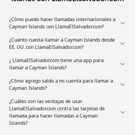
Línea fija
⁦113.9c⁩
8 min por ⁦$10⁩
-
¿Cómo puedo hacer llamadas internacionales a
Cayman Islands con LlamaElSalvador.com?
Celular
⁦116.5c⁩
8 min por ⁦$10⁩
⁦9c⁩
¿Cuánto cuesta llamar a Cayman Islands desde
Congo
EE. UU. con LlamaElSalvador.com?
¿ LlamaElSalvador.com tiene una app para
Línea fija
⁦120.5c⁩
8 min por ⁦$10⁩
-
llamar a Cayman Islands?
Celular
⁦110.9c⁩
9 min por ⁦$10⁩
⁦21c⁩
¿Cómo agrego saldo a mi cuenta para llamar a
Cayman Islands?
Cook Islands
¿Cuáles son las ventajas de usar
LlamaElSalvador.com contra las tarjetas de
Línea fija
⁦204.5c⁩
4 min por ⁦$10⁩
-
llamada para hacer llamadas a Cayman
Islands?
Celular
⁦204.5c⁩
4 min por ⁦$10⁩
⁦8c⁩