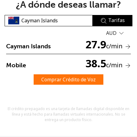
¿A dónde deseas llamar?
Tarifas
AUD
27.9
c
/min
Cayman Islands
No se ha creado una contraseña
Mínimo 8 caracteres
38.5
c
/min
Mobile
Una letra mayúscula y una minúscula
Un número
Un caracter especial
Comprar Crédito de Voz
El crédito prepagado es una tarjeta de llamadas digital disponible en
línea y está hecho para llamadas virtuales internacionales. No se
entrega un producto físico.
Mantente en contacto para recibir nuestras mejores
ofertas.