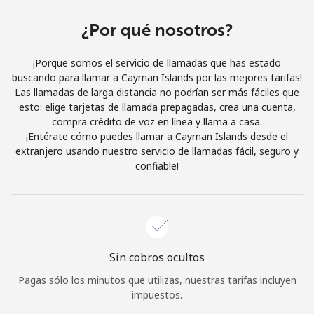
Al abrir una cuenta en este sitio web, estoy de acuerdo con
estos
Términos y condiciones.
¿Por qué nosotros?
¡Porque somos el servicio de llamadas que has estado
Únete
buscando para llamar a Cayman Islands por las mejores tarifas!
Las llamadas de larga distancia no podrían ser más fáciles que
esto: elige tarjetas de llamada prepagadas, crea una cuenta,
compra crédito de voz en línea y llama a casa.
¡Entérate cómo puedes llamar a Cayman Islands desde el
¡Hola!
extranjero usando nuestro servicio de llamadas fácil, seguro y
confiable!
Inicia sesión o
REGÍSTRATE →
Sin cobros ocultos
Pagas sólo los minutos que utilizas, nuestras tarifas incluyen
¿Olvidaste tu contraseña? →
impuestos.