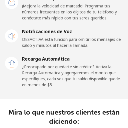
Línea fija
⁦32.5c⁩
30 min por ⁦$10⁩
-
¡Mejora la velocidad de marcado! Programa tus
números frecuentes en los dígitos de tu teléfono y
conéctate más rápido con tus seres queridos.
Celular
⁦33.5c⁩
29 min por ⁦$10⁩
⁦24c⁩
Notificaciones de Voz
Cayman Islands
DESACTIVA esta función para omitir los mensajes de
saldo y minutos al hacer la llamada.
Línea fija
⁦27.9c⁩
35 min por ⁦$10⁩
-
Recarga Automática
Celular
⁦38.5c⁩
25 min por ⁦$10⁩
-
¿Preocupado por quedarte sin crédito? Activa la
Recarga Automatica y agregaremos el monto que
Central African Republic
especifiques, cada vez que tu saldo disponible quede
en menos de ⁦$5⁩.
Línea fija
⁦130.9c⁩
7 min por ⁦$10⁩
-
Celular
⁦109.5c⁩
9 min por ⁦$10⁩
-
Mira lo que nuestros clientes están
diciendo:
Chad