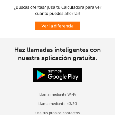
Curacao
¿Buscas ofertas? ¡Usa tu Calculadora para ver
cuánto puedes ahorrar!
Línea fija
⁦29.9c⁩
33 min por ⁦$10⁩
-
Ver la diferencia
Celular
⁦32.9c⁩
30 min por ⁦$10⁩
-
Cyprus
Haz llamadas inteligentes con
nuestra aplicación gratuita.
Línea fija
⁦20.5c⁩
48 min por ⁦$10⁩
-
Celular
⁦14.5c⁩
68 min por ⁦$10⁩
⁦8c⁩
Czechia
Llama mediante Wi-Fi
Línea fija
⁦2.7c⁩
370 min por ⁦$10⁩
-
Llama mediante 4G/5G
Celular
⁦5.5c⁩
181 min por ⁦$10⁩
⁦13c⁩
Usa tus propios contactos