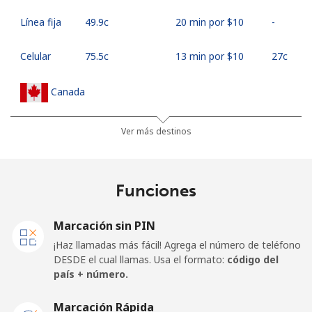
Línea fija
⁦49.9c⁩
20 min por ⁦$10⁩
-
Celular
⁦75.5c⁩
13 min por ⁦$10⁩
⁦27c⁩
Canada
All
⁦1.5c⁩
665 min por ⁦$10⁩
⁦24c⁩
Ver más destinos
country
Cape Verde
Funciones
Línea fija
⁦50.5c⁩
19 min por ⁦$10⁩
-
Marcación sin PIN
¡Haz llamadas más fácil! Agrega el número de teléfono
Celular
⁦54.9c⁩
18 min por ⁦$10⁩
⁦25c⁩
DESDE el cual llamas. Usa el formato:
código del
país + número.
Caribbean Netherlands
Marcación Rápida