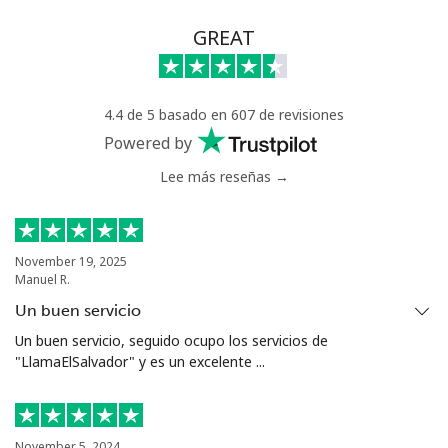
Línea fija
⁦117.5c⁩
8 min por ⁦$10⁩
-
GREAT
Celular
⁦105.9c⁩
9 min por ⁦$10⁩
⁦25c⁩
4.4 de 5 basado en 607 de revisiones
Chile
Powered by
Lee más reseñas →
Línea fija
⁦5.5c⁩
181 min por ⁦$10⁩
-
Celular
⁦2c⁩
500 min por ⁦$10⁩
⁦13c⁩
November 19, 2025
Manuel R.
Santiago
⁦2.2c⁩
454 min por ⁦$10⁩
-
Un buen servicio
China
Un buen servicio, seguido ocupo los servicios de
"LlamaElSalvador" y es un excelente ...
Línea fija
⁦6.9c⁩
144 min por ⁦$10⁩
-
Celular
⁦6.9c⁩
144 min por ⁦$10⁩
-
November 5, 2024