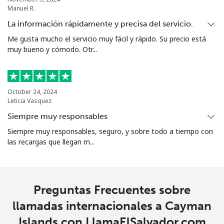
Manuel R.
Christmas Island
La información rápidamente y precisa del servicio.
Me gusta mucho el servicio muy fácil y rápido. Su precio está
All
⁦4.5c⁩
222 min por ⁦$10⁩
-
muy bueno y cómodo. Otr...
country
Cocos Islands
October 24, 2024
Leticia Vasquez
All
⁦4.5c⁩
222 min por ⁦$10⁩
-
Siempre muy responsables
country
Siempre muy responsables, seguro, y sobre todo a tiempo con
las recargas que llegan m...
Colombia
Línea fija
⁦2c⁩
500 min por ⁦$10⁩
-
Preguntas Frecuentes sobre
Celular
⁦1.5c⁩
665 min por ⁦$10⁩
⁦11c⁩
llamadas internacionales a Cayman
Islands con LlamaElSalvador.com
Comoros