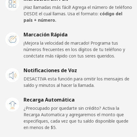
¡Haz llamadas más fácil! Agrega el número de teléfono
Celular
⁦44.5¢⁩
22 min por ⁦$10⁩
-
DESDE el cual llamas. Usa el formato:
código del
país + número.
Belarus
Marcación Rápida
¡Mejora la velocidad de marcado! Programa tus
Línea fija
⁦75.9¢⁩
13 min por ⁦$10⁩
-
números frecuentes en los dígitos de tu teléfono y
conéctate más rápido con tus seres queridos.
Celular
⁦68.9¢⁩
14 min por ⁦$10⁩
-
Notificaciones de Voz
Belgium
DESACTIVA esta función para omitir los mensajes de
saldo y minutos al hacer la llamada.
Línea fija
⁦3.9¢⁩
256 min por ⁦$10⁩
-
Recarga Automática
Celular
⁦50.5¢⁩
19 min por ⁦$10⁩
⁦15¢⁩
¿Preocupado por quedarte sin crédito? Activa la
Recarga Automatica y agregaremos el monto que
especifiques, cada vez que tu saldo disponible quede
Belize
en menos de ⁦$5⁩.