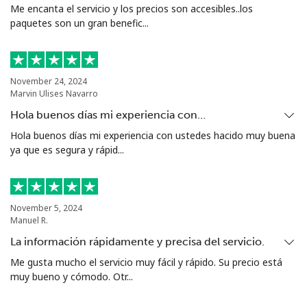
Me encanta el servicio y los precios son accesibles..los
Línea fija
⁦13.5¢⁩
74 min por ⁦$10⁩
-
paquetes son un gran benefic...
Celular
⁦12.9¢⁩
77 min por ⁦$10⁩
-
Bolivia
November 24, 2024
Marvin Ulises Navarro
Hola buenos días mi experiencia con…
Línea fija
⁦32.9¢⁩
30 min por ⁦$10⁩
-
Hola buenos días mi experiencia con ustedes hacido muy buena
ya que es segura y rápid...
Celular
⁦36.5¢⁩
27 min por ⁦$10⁩
-
Bosnia And Herzegovina
November 5, 2024
Manuel R.
Línea fija
⁦34.5¢⁩
28 min por ⁦$10⁩
-
La información rápidamente y precisa del servicio.
Celular
⁦70.9¢⁩
14 min por ⁦$10⁩
⁦15¢⁩
Me gusta mucho el servicio muy fácil y rápido. Su precio está
muy bueno y cómodo. Otr...
Botswana