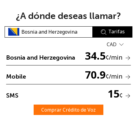
¿A dónde deseas llamar?
Tarifas
CAD
No se ha creado una contraseña
34.5
¢
/min
Bosnia and Herzegovina
Mínimo 8 caracteres
Una letra mayúscula y una minúscula
70.9
Un número
¢
/min
Mobile
Un caracter especial
15
¢
SMS
Comprar Crédito de Voz
Mantente en contacto para recibir nuestras mejores
ofertas.