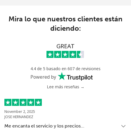
Línea fija
⁦42.5¢⁩
23 min por ⁦$10⁩
-
Celular
⁦43.5¢⁩
22 min por ⁦$10⁩
⁦20¢⁩
Mira lo que nuestros clientes están
diciendo:
Benin
GREAT
Línea fija
⁦74.5¢⁩
13 min por ⁦$10⁩
-
Celular
⁦75.9¢⁩
13 min por ⁦$10⁩
-
4.4 de 5 basado en 607 de revisiones
Bermuda
Powered by
Lee más reseñas →
Línea fija
⁦4.5¢⁩
222 min por ⁦$10⁩
-
Celular
⁦4.5¢⁩
222 min por ⁦$10⁩
⁦23¢⁩
November 2, 2025
JOSE HERNANDEZ
Bhutan
Me encanta el servicio y los precios…