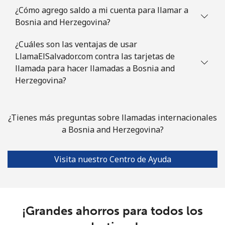
¿Cómo agrego saldo a mi cuenta para llamar a
Bosnia and Herzegovina?
Línea fija
⁦47.5¢⁩
21 min por ⁦$10⁩
-
¿Cuáles son las ventajas de usar
Celular
⁦46.9¢⁩
21 min por ⁦$10⁩
⁦12¢⁩
LlamaElSalvador.com contra las tarjetas de
llamada para hacer llamadas a Bosnia and
Bulgaria
Herzegovina?
Línea fija
⁦1.7¢⁩
588 min por ⁦$10⁩
-
¿Tienes más preguntas sobre llamadas internacionales
Celular
⁦5.5¢⁩
181 min por ⁦$10⁩
⁦50¢⁩
a Bosnia and Herzegovina?
Burkina Faso
Visita nuestro Centro de Ayuda
Línea fija
⁦79.5¢⁩
12 min por ⁦$10⁩
-
Celular
⁦64.9¢⁩
15 min por ⁦$10⁩
⁦38¢⁩
¡Grandes ahorros para todos los