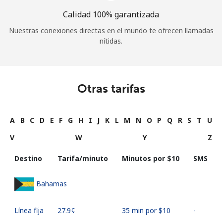
Calidad 100% garantizada
Nuestras conexiones directas en el mundo te ofrecen llamadas
nítidas.
Otras tarifas
A
B
C
D
E
F
G
H
I
J
K
L
M
N
O
P
Q
R
S
T
U
V
W
Y
Z
Destino
Tarifa/minuto
Minutos por ⁦$10⁩
SMS
Bahamas
Línea fija
⁦27.9¢⁩
35 min por ⁦$10⁩
-