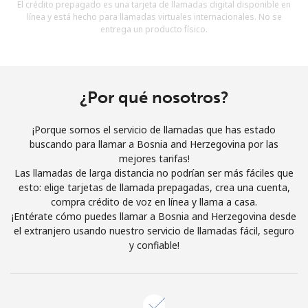
El crédito prepagado es una tarjeta de llamadas digital disponible en
Al abrir una cuenta en este sitio web, estoy de acuerdo con
línea y está hecho para llamadas virtuales internacionales. No se
estos
Términos y condiciones.
entrega un producto físico.
Únete
¿Por qué nosotros?
¡Porque somos el servicio de llamadas que has estado
¡Hola!
buscando para llamar a Bosnia and Herzegovina por las
mejores tarifas!
Las llamadas de larga distancia no podrían ser más fáciles que
Inicia sesión o
REGÍSTRATE →
esto: elige tarjetas de llamada prepagadas, crea una cuenta,
compra crédito de voz en línea y llama a casa.
¡Entérate cómo puedes llamar a Bosnia and Herzegovina desde
el extranjero usando nuestro servicio de llamadas fácil, seguro
y confiable!
¿Olvidaste tu contraseña? →