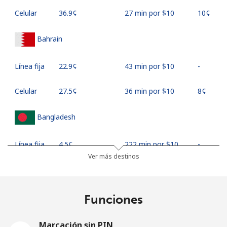
Celular
⁦36.9¢⁩
27 min por ⁦$10⁩
⁦10¢⁩
Bahrain
Línea fija
⁦22.9¢⁩
43 min por ⁦$10⁩
-
Celular
⁦27.5¢⁩
36 min por ⁦$10⁩
⁦8¢⁩
Bangladesh
Línea fija
⁦4.5¢⁩
222 min por ⁦$10⁩
-
Ver más destinos
Celular
⁦3.9¢⁩
256 min por ⁦$10⁩
-
Barbados
Funciones
Línea fija
⁦38.5¢⁩
25 min por ⁦$10⁩
-
Marcación sin PIN