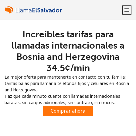
Increíbles tarifas para
¡Bienvenido!
llamadas internacionales a
¿Ya tienes una cuenta?
Inicia sesión →
Bosnia and Herzegovina
⁦34.5¢⁩/min
Regístrate con
La mejor oferta para mantenerte en contacto con tu familia:
tarifas bajas para llamar a teléfonos fijos y celulares en Bosnia
and Herzegovina
Haz que cada minuto cuente con llamadas internacionales
baratas, sin cargos adicionales, sin contrato, sin trucos.
o
Comprar ahora