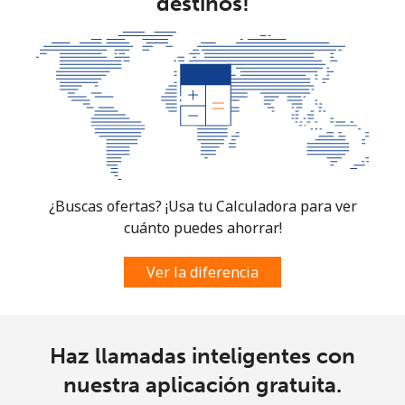
destinos!
Burundi
Línea fija
⁦100.9¢⁩
9 min por ⁦$10⁩
-
Celular
⁦92.5¢⁩
10 min por ⁦$10⁩
-
¿Buscas ofertas? ¡Usa tu Calculadora para ver
cuánto puedes ahorrar!
Ver la diferencia
Haz llamadas inteligentes con
nuestra aplicación gratuita.