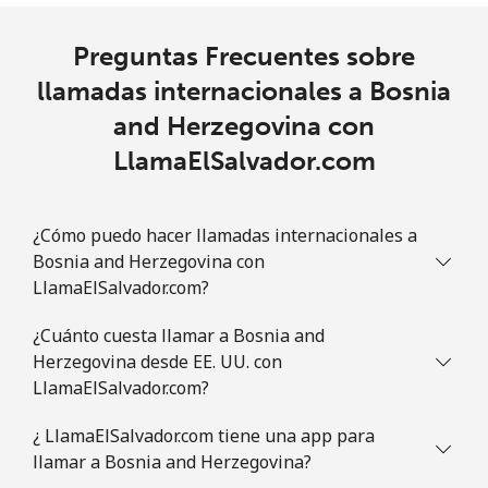
Línea fija
⁦42.9¢⁩
23 min por ⁦$10⁩
-
Preguntas Frecuentes sobre
llamadas internacionales a Bosnia
Celular
⁦47.5¢⁩
21 min por ⁦$10⁩
⁦10¢⁩
and Herzegovina con
Brazil
LlamaElSalvador.com
Línea fija
⁦1.5¢⁩
665 min por ⁦$10⁩
-
¿Cómo puedo hacer llamadas internacionales a
Celular
⁦2.6¢⁩
384 min por ⁦$10⁩
⁦8¢⁩
Bosnia and Herzegovina con
LlamaElSalvador.com?
British Virgin Islands
¿Cuánto cuesta llamar a Bosnia and
Herzegovina desde EE. UU. con
Línea fija
⁦43.9¢⁩
22 min por ⁦$10⁩
-
LlamaElSalvador.com?
Celular
⁦45.9¢⁩
21 min por ⁦$10⁩
⁦23¢⁩
¿ LlamaElSalvador.com tiene una app para
llamar a Bosnia and Herzegovina?
Brunei