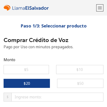
Paso 1/3: Seleccionar producto
¡Bienvenido!
Comprar Crédito de Voz
¿Ya tienes una cuenta?
Inicia sesión →
Pago por Uso con minutos prepagados.
Regístrate con
Monto
⁦$5⁩
⁦$10⁩
o
⁦$20⁩
⁦$50⁩
$