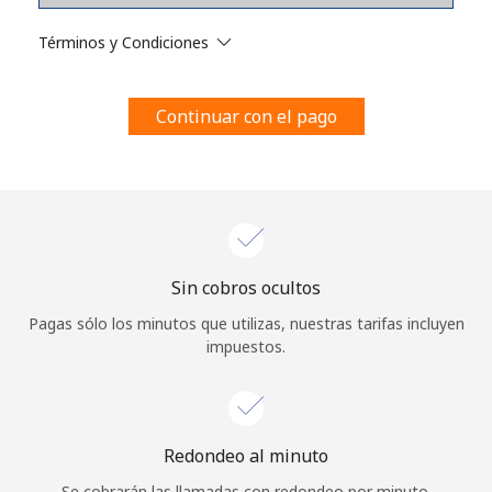
Al abrir una cuenta en este sitio web, estoy de acuerdo con
estos
Términos y condiciones.
Términos y Condiciones
Únete
Continuar con el pago
¡Hola!
Sin cobros ocultos
Inicia sesión o
REGÍSTRATE →
Pagas sólo los minutos que utilizas, nuestras tarifas incluyen
impuestos.
Redondeo al minuto
¿Olvidaste tu contraseña? →
Se cobrarán las llamadas con redondeo por minuto.