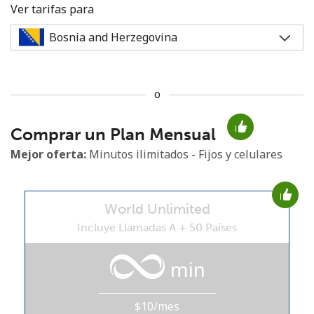
Ver tarifas para
o
No se ha creado una contraseña
Comprar un Plan Mensual
Mínimo 8 caracteres
Una letra mayúscula y una minúscula
Mejor oferta:
Minutos ilimitados - Fijos y celulares
Un número
Un caracter especial
World Unlimited
Incluye Llamadas A + 50 Países
min
Mantente en contacto para recibir nuestras mejores
ofertas.
$10/mes