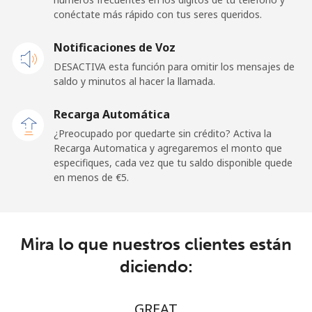
Celular
⁦19.5¢⁩
51 min por ⁦€10⁩
-
conéctate más rápido con tus seres queridos.
Andorra
Notificaciones de Voz
DESACTIVA esta función para omitir los mensajes de
Línea fija
⁦9.5¢⁩
105 min por ⁦€10⁩
-
saldo y minutos al hacer la llamada.
Celular
⁦26.9¢⁩
37 min por ⁦€10⁩
⁦10¢⁩
Recarga Automática
¿Preocupado por quedarte sin crédito? Activa la
Angola
Recarga Automatica y agregaremos el monto que
especifiques, cada vez que tu saldo disponible quede
en menos de ⁦€5⁩.
Línea fija
⁦35.9¢⁩
27 min por ⁦€10⁩
-
Celular
⁦50.9¢⁩
19 min por ⁦€10⁩
⁦28¢⁩
Mira lo que nuestros clientes están
Anguilla
diciendo:
Línea fija
⁦29.9¢⁩
33 min por ⁦€10⁩
-
GREAT