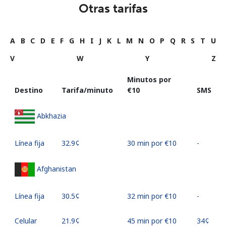
Otras tarifas
A
B
C
D
E
F
G
H
I
J
K
L
M
N
O
P
Q
R
S
T
U
V
W
Y
Z
Minutos por
Destino
Tarifa/minuto
⁦€10⁩
SMS
Abkhazia
Línea fija
⁦32.9¢⁩
30 min por ⁦€10⁩
-
Afghanistan
Línea fija
⁦30.5¢⁩
32 min por ⁦€10⁩
-
Celular
⁦21.9¢⁩
45 min por ⁦€10⁩
⁦34¢⁩