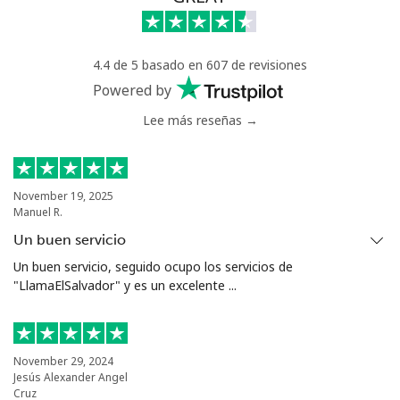
Celular
⁦33.5¢⁩
29 min por ⁦€10⁩
⁦5¢⁩
Antigua And Barbuda
4.4 de 5 basado en 607 de revisiones
Powered by
Línea fija
⁦32.5¢⁩
30 min por ⁦€10⁩
-
Lee más reseñas →
Celular
⁦32.9¢⁩
30 min por ⁦€10⁩
⁦10¢⁩
November 19, 2025
Argentina
Manuel R.
Un buen servicio
Línea fija
⁦1.6¢⁩
625 min por ⁦€10⁩
-
Un buen servicio, seguido ocupo los servicios de
"LlamaElSalvador" y es un excelente ...
Celular
⁦19.5¢⁩
51 min por ⁦€10⁩
⁦13¢⁩
Armenia
November 29, 2024
Jesús Alexander Angel
Línea fija
⁦25.5¢⁩
39 min por ⁦€10⁩
-
Cruz