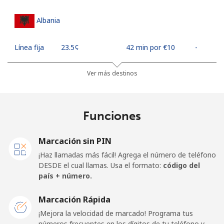
Albania
Línea fija
⁦23.5¢⁩
42 min por ⁦€10⁩
-
Celular
⁦43.5¢⁩
22 min por ⁦€10⁩
⁦10¢⁩
Ver más destinos
Algeria
Funciones
Línea fija
⁦9.5¢⁩
105 min por ⁦€10⁩
-
Marcación sin PIN
Celular
⁦89.5¢⁩
11 min por ⁦€10⁩
-
¡Haz llamadas más fácil! Agrega el número de teléfono
DESDE el cual llamas. Usa el formato:
código del
American Samoa
país + número.
Marcación Rápida
Línea fija
⁦17.5¢⁩
57 min por ⁦€10⁩
-
¡Mejora la velocidad de marcado! Programa tus
números frecuentes en los dígitos de tu teléfono y