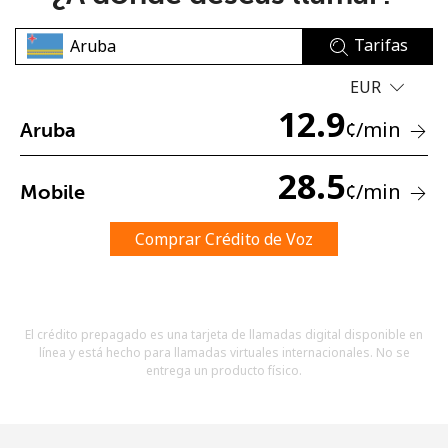
Tarifas
EUR
12.9
¢
/min
Aruba
No se ha creado una contraseña
28.5
¢
/min
Mobile
Mínimo 8 caracteres
Una letra mayúscula y una minúscula
Un número
Comprar Crédito de Voz
Un caracter especial
El crédito prepagado es una tarjeta de llamadas digital disponible en
línea y está hecho para llamadas virtuales internacionales. No se
entrega un producto físico.
Mantente en contacto para recibir nuestras mejores
ofertas.