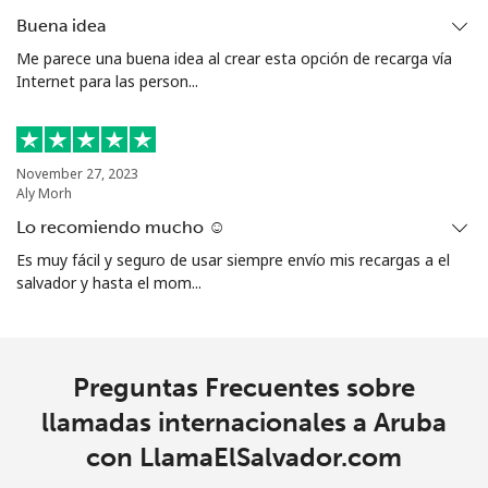
Buena idea
Celular
⁦29.5¢⁩
33 min por ⁦€10⁩
-
Me parece una buena idea al crear esta opción de recarga vía
Internet para las person...
Aruba
Línea fija
⁦12.9¢⁩
77 min por ⁦€10⁩
-
November 27, 2023
Aly Morh
Celular
⁦28.5¢⁩
35 min por ⁦€10⁩
-
Lo recomiendo mucho ☺️
Ascension Island
Es muy fácil y seguro de usar siempre envío mis recargas a el
salvador y hasta el mom...
All
⁦197.9¢⁩
5 min por ⁦€10⁩
-
country
Preguntas Frecuentes sobre
Australia
llamadas internacionales a Aruba
con LlamaElSalvador.com
Línea fija
⁦2¢⁩
500 min por ⁦€10⁩
-