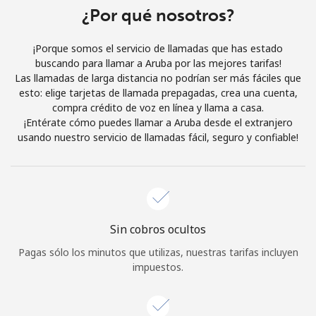
Al abrir una cuenta en este sitio web, estoy de acuerdo con
¿Por qué nosotros?
estos
Términos y condiciones.
¡Porque somos el servicio de llamadas que has estado
buscando para llamar a Aruba por las mejores tarifas!
Únete
Las llamadas de larga distancia no podrían ser más fáciles que
esto: elige tarjetas de llamada prepagadas, crea una cuenta,
compra crédito de voz en línea y llama a casa.
¡Entérate cómo puedes llamar a Aruba desde el extranjero
usando nuestro servicio de llamadas fácil, seguro y confiable!
¡Hola!
Inicia sesión o
REGÍSTRATE →
Sin cobros ocultos
Pagas sólo los minutos que utilizas, nuestras tarifas incluyen
impuestos.
¿Olvidaste tu contraseña? →