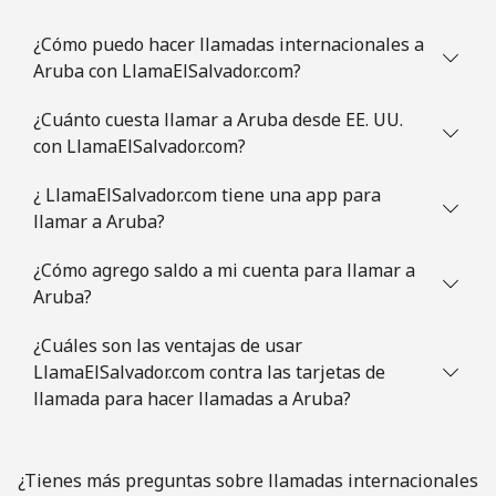
Celular
⁦2.6¢⁩
384 min por ⁦€10⁩
-
¿Cómo puedo hacer llamadas internacionales a
Aruba con LlamaElSalvador.com?
Austria
¿Cuánto cuesta llamar a Aruba desde EE. UU.
Línea fija
⁦2¢⁩
500 min por ⁦€10⁩
-
con LlamaElSalvador.com?
Celular
⁦3¢⁩
333 min por ⁦€10⁩
⁦7¢⁩
¿ LlamaElSalvador.com tiene una app para
llamar a Aruba?
Azerbaijan
¿Cómo agrego saldo a mi cuenta para llamar a
Aruba?
Línea fija
⁦30.5¢⁩
32 min por ⁦€10⁩
-
¿Cuáles son las ventajas de usar
Celular
⁦36.9¢⁩
27 min por ⁦€10⁩
⁦31¢⁩
LlamaElSalvador.com contra las tarjetas de
llamada para hacer llamadas a Aruba?
¿Tienes más preguntas sobre llamadas internacionales