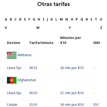
Otras tarifas
A
B
C
D
E
F
G
H
I
J
K
L
M
N
O
P
Q
R
S
T
U
V
W
Y
Z
Minutos por
Destino
Tarifa/minuto
⁦$10⁩
SMS
Abkhazia
Línea fija
⁦49.5¢⁩
20 min por ⁦$10⁩
-
Afghanistan
Línea fija
⁦45.9¢⁩
21 min por ⁦$10⁩
-
Celular
⁦32.9¢⁩
30 min por ⁦$10⁩
⁦55¢⁩