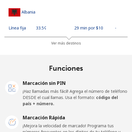
Albania
Línea fija
⁦33.5¢⁩
29 min por ⁦$10⁩
-
Celular
⁦65.5¢⁩
15 min por ⁦$10⁩
⁦16¢⁩
Ver más destinos
Algeria
Funciones
Línea fija
⁦13.9¢⁩
71 min por ⁦$10⁩
-
Marcación sin PIN
Celular
⁦144.5¢⁩
6 min por ⁦$10⁩
-
¡Haz llamadas más fácil! Agrega el número de teléfono
DESDE el cual llamas. Usa el formato:
código del
American Samoa
país + número.
Marcación Rápida
Línea fija
⁦26.5¢⁩
37 min por ⁦$10⁩
-
¡Mejora la velocidad de marcado! Programa tus
números frecuentes en los dígitos de tu teléfono y