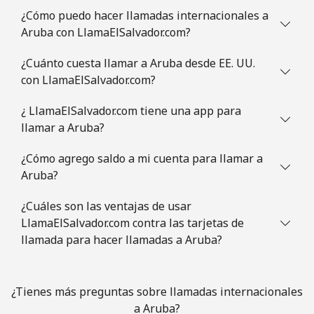
Celular
⁦3.9¢⁩
256 min por ⁦$10⁩
-
¿Cómo puedo hacer llamadas internacionales a
Aruba con LlamaElSalvador.com?
Austria
¿Cuánto cuesta llamar a Aruba desde EE. UU.
con LlamaElSalvador.com?
Línea fija
⁦2.8¢⁩
357 min por ⁦$10⁩
-
¿ LlamaElSalvador.com tiene una app para
Celular
⁦4.5¢⁩
222 min por ⁦$10⁩
⁦10¢⁩
llamar a Aruba?
Azerbaijan
¿Cómo agrego saldo a mi cuenta para llamar a
Aruba?
Línea fija
⁦45.9¢⁩
21 min por ⁦$10⁩
-
¿Cuáles son las ventajas de usar
LlamaElSalvador.com contra las tarjetas de
Celular
⁦55.5¢⁩
18 min por ⁦$10⁩
⁦50¢⁩
llamada para hacer llamadas a Aruba?
¿Tienes más preguntas sobre llamadas internacionales
a Aruba?