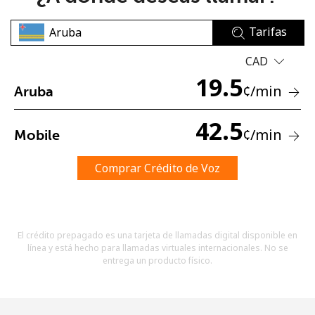
Tarifas
CAD
19.5
¢
/min
Aruba
No se ha creado una contraseña
42.5
¢
/min
Mobile
Mínimo 8 caracteres
Una letra mayúscula y una minúscula
Un número
Comprar Crédito de Voz
Un caracter especial
El crédito prepagado es una tarjeta de llamadas digital disponible en
línea y está hecho para llamadas virtuales internacionales. No se
entrega un producto físico.
Mantente en contacto para recibir nuestras mejores
ofertas.