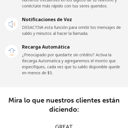
Celular
⁦29.5¢⁩
33 min por ⁦$10⁩
-
conéctate más rápido con tus seres queridos.
Andorra
Notificaciones de Voz
DESACTIVA esta función para omitir los mensajes de
Línea fija
⁦13.9¢⁩
71 min por ⁦$10⁩
-
saldo y minutos al hacer la llamada.
Celular
⁦40.5¢⁩
24 min por ⁦$10⁩
⁦15¢⁩
Recarga Automática
¿Preocupado por quedarte sin crédito? Activa la
Angola
Recarga Automatica y agregaremos el monto que
especifiques, cada vez que tu saldo disponible quede
en menos de ⁦$5⁩.
Línea fija
⁦53.9¢⁩
18 min por ⁦$10⁩
-
Celular
⁦76.9¢⁩
13 min por ⁦$10⁩
⁦45¢⁩
Mira lo que nuestros clientes están
Anguilla
diciendo:
Línea fija
⁦45.5¢⁩
21 min por ⁦$10⁩
-
GREAT