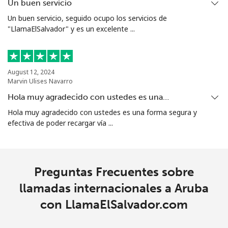
Un buen servicio
Celular
⁦44.5¢⁩
22 min por ⁦$10⁩
-
Un buen servicio, seguido ocupo los servicios de
"LlamaElSalvador" y es un excelente ...
Aruba
Línea fija
⁦19.5¢⁩
51 min por ⁦$10⁩
-
August 12, 2024
Marvin Ulises Navarro
Celular
⁦42.5¢⁩
23 min por ⁦$10⁩
-
Hola muy agradecido con ustedes es una…
Hola muy agradecido con ustedes es una forma segura y
Ascension Island
efectiva de poder recargar vía ...
All
⁦319.5¢⁩
3 min por ⁦$10⁩
-
country
Preguntas Frecuentes sobre
Australia
llamadas internacionales a Aruba
con LlamaElSalvador.com
Línea fija
⁦2.8¢⁩
357 min por ⁦$10⁩
-