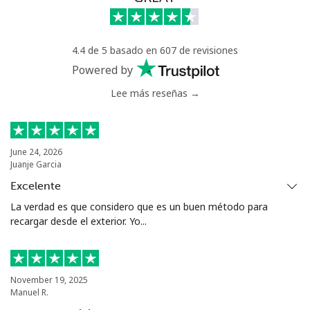
Celular
⁦50.5¢⁩
19 min por ⁦$10⁩
⁦8¢⁩
Antigua And Barbuda
4.4 de 5 basado en 607 de revisiones
Powered by
Línea fija
⁦48.9¢⁩
20 min por ⁦$10⁩
-
Lee más reseñas →
Celular
⁦49.5¢⁩
20 min por ⁦$10⁩
⁦15¢⁩
June 24, 2026
Argentina
Juanje Garcia
Excelente
Línea fija
⁦2.1¢⁩
476 min por ⁦$10⁩
-
La verdad es que considero que es un buen método para
recargar desde el exterior. Yo...
Celular
⁦27.5¢⁩
36 min por ⁦$10⁩
⁦20¢⁩
Armenia
November 19, 2025
Manuel R.
Línea fija
⁦36.5¢⁩
27 min por ⁦$10⁩
-