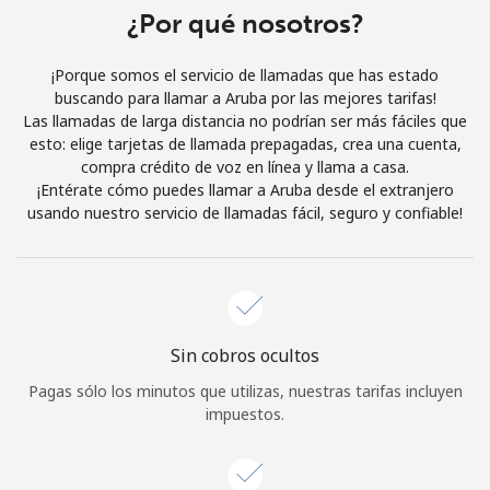
Al abrir una cuenta en este sitio web, estoy de acuerdo con
¿Por qué nosotros?
estos
Términos y condiciones.
¡Porque somos el servicio de llamadas que has estado
buscando para llamar a Aruba por las mejores tarifas!
Únete
Las llamadas de larga distancia no podrían ser más fáciles que
esto: elige tarjetas de llamada prepagadas, crea una cuenta,
compra crédito de voz en línea y llama a casa.
¡Entérate cómo puedes llamar a Aruba desde el extranjero
usando nuestro servicio de llamadas fácil, seguro y confiable!
¡Hola!
Inicia sesión o
REGÍSTRATE →
Sin cobros ocultos
Pagas sólo los minutos que utilizas, nuestras tarifas incluyen
impuestos.
¿Olvidaste tu contraseña? →