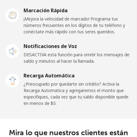
United Kingdom
Marcación Rápida
Línea fija
⁦1.6c⁩
625 min por
-
¡Mejora la velocidad de marcado! Programa tus
⁦$10⁩
números frecuentes en los dígitos de tu teléfono y
conéctate más rápido con tus seres queridos.
Celular
⁦3.5c⁩
285 min por
⁦13c⁩
Notificaciones de Voz
⁦$10⁩
DESACTIVA esta función para omitir los mensajes de
Premium
⁦58.9c⁩
16 min por
-
saldo y minutos al hacer la llamada.
⁦$10⁩
Recarga Automática
United States
¿Preocupado por quedarte sin crédito? Activa la
Recarga Automatica y agregaremos el monto que
especifiques, cada vez que tu saldo disponible quede
All country
⁦1.5c⁩
665 min por
-
en menos de ⁦$5⁩.
⁦$10⁩
Uruguay
Mira lo que nuestros clientes están