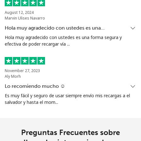
Celular
⁦23.9c⁩
41 min por
⁦60c⁩
⁦$10⁩
August 12, 2024
Marvin Ulises Navarro
Tashkent
⁦22.5c⁩
44 min por
-
Hola muy agradecido con ustedes es una…
⁦$10⁩
Hola muy agradecido con ustedes es una forma segura y
efectiva de poder recargar vía ...
November 27, 2023
Aly Morh
Lo recomiendo mucho ☺️
Es muy fácil y seguro de usar siempre envío mis recargas a el
salvador y hasta el mom...
Preguntas Frecuentes sobre