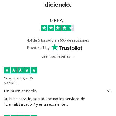
Línea fija
⁦12.9c⁩
77 min por
-
diciendo:
⁦$10⁩
Celular
⁦32.9c⁩
30 min por
⁦9c⁩
GREAT
⁦$10⁩
Montevideo
⁦9.5c⁩
105 min por
-
4.4 de 5 basado en 607 de revisiones
⁦$10⁩
Powered by
Us Virgin Islands
Lee más reseñas →
All country
⁦23.9c⁩
41 min por
-
⁦$10⁩
November 19, 2025
Manuel R.
Uzbekistan
Un buen servicio
Un buen servicio, seguido ocupo los servicios de
Línea fija
⁦23.5c⁩
42 min por
-
"LlamaElSalvador" y es un excelente ...
⁦$10⁩