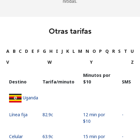
nítidas.
Otras tarifas
A
B
C
D
E
F
G
H
I
J
K
L
M
N
O
P
Q
R
S
T
U
V
W
Y
Z
Minutos por
Destino
Tarifa/minuto
⁦$10⁩
SMS
Uganda
Línea fija
⁦82.9c⁩
12 min por
-
⁦$10⁩
Celular
⁦63.9c⁩
15 min por
-