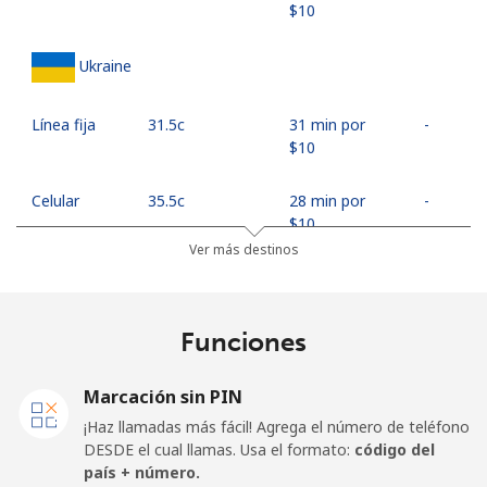
⁦$10⁩
Ukraine
Línea fija
⁦31.5c⁩
31 min por
-
⁦$10⁩
Celular
⁦35.5c⁩
28 min por
-
⁦$10⁩
Ver más destinos
United Arab Emirates
Funciones
Línea fija
⁦32.5c⁩
30 min por
-
⁦$10⁩
Marcación sin PIN
Celular
⁦29.9c⁩
33 min por
⁦21c⁩
¡Haz llamadas más fácil! Agrega el número de teléfono
⁦$10⁩
DESDE el cual llamas. Usa el formato:
código del
país + número.