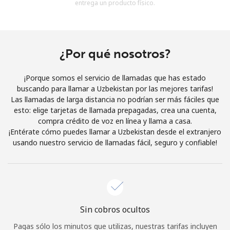
entrega un producto físico.
Al abrir una cuenta en este sitio web, estoy de acuerdo con
estos
Términos y condiciones.
Únete
¿Por qué nosotros?
¡Porque somos el servicio de llamadas que has estado
buscando para llamar a Uzbekistan por las mejores tarifas!
Las llamadas de larga distancia no podrían ser más fáciles que
¡Hola!
esto: elige tarjetas de llamada prepagadas, crea una cuenta,
compra crédito de voz en línea y llama a casa.
¡Entérate cómo puedes llamar a Uzbekistan desde el extranjero
Inicia sesión o
REGÍSTRATE →
usando nuestro servicio de llamadas fácil, seguro y confiable!
Sin cobros ocultos
¿Olvidaste tu contraseña? →
Pagas sólo los minutos que utilizas, nuestras tarifas incluyen