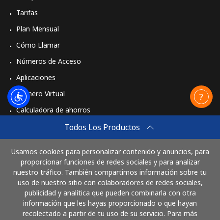
Tarifas
Plan Mensual
Cómo Llamar
Números de Acceso
Aplicaciones
Número Virtual
Calculadora de ahorros
Travel eSIM
Todos Los Productos
Comprar
Usamos cookies para personalizar contenido y anuncios, para
Cómo funciona
proporcionar funciones de redes sociales y para analizar
nuestro tráfico. También compartimos información sobre tu
uso de nuestro sitio con colaboradores de redes sociales,
publicidad y analítica que pueden combinarla con otra
Paga con
información que les hayas proporcionado o que hayan
recolectado a partir de tu uso de su servicio. Para más