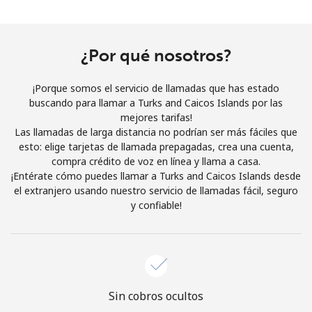
Al abrir una cuenta en este sitio web, estoy de acuerdo con
estos
Términos y condiciones.
¿Por qué nosotros?
Únete
¡Porque somos el servicio de llamadas que has estado
buscando para llamar a Turks and Caicos Islands por las
mejores tarifas!
Las llamadas de larga distancia no podrían ser más fáciles que
¡Hola!
esto: elige tarjetas de llamada prepagadas, crea una cuenta,
compra crédito de voz en línea y llama a casa.
¡Entérate cómo puedes llamar a Turks and Caicos Islands desde
Inicia sesión o
REGÍSTRATE →
el extranjero usando nuestro servicio de llamadas fácil, seguro
y confiable!
¿Olvidaste tu contraseña? →
Sin cobros ocultos