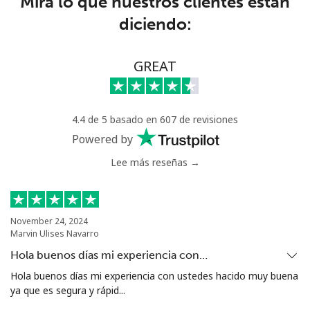
Mira lo que nuestros clientes están
diciendo:
Trinidad And Tobago
Línea fija
⁦10.5c⁩
95 min por ⁦$10⁩
-
GREAT
Celular
⁦31.5c⁩
31 min por ⁦$10⁩
-
4.4 de 5 basado en 607 de revisiones
Tunisia
Powered by
Lee más reseñas →
Línea fija
⁦154.9c⁩
6 min por ⁦$10⁩
-
Celular
⁦153.9c⁩
6 min por ⁦$10⁩
-
November 24, 2024
Marvin Ulises Navarro
Turkey
Hola buenos días mi experiencia con…
Línea fija
⁦6.5c⁩
153 min por ⁦$10⁩
-
Hola buenos días mi experiencia con ustedes hacido muy buena
ya que es segura y rápid...
Celular
⁦41.9c⁩
23 min por ⁦$10⁩
⁦8c⁩