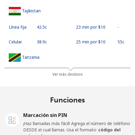
Tajikistan
Línea fija
⁦42.5c⁩
23 min por ⁦$10⁩
-
Celular
⁦38.9c⁩
25 min por ⁦$10⁩
⁦55c⁩
Tanzania
Línea fija
⁦53.9c⁩
18 min por ⁦$10⁩
-
Ver más destinos
Celular
⁦40.5c⁩
24 min por ⁦$10⁩
-
Funciones
Thailand
Marcación sin PIN
Línea fija
⁦5.5c⁩
181 min por ⁦$10⁩
-
¡Haz llamadas más fácil! Agrega el número de teléfono
DESDE el cual llamas. Usa el formato:
código del
Celular
⁦5.5c⁩
181 min por ⁦$10⁩
⁦8c⁩