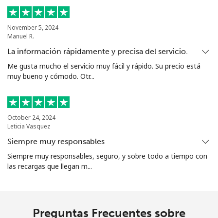
Turkmenistan
November 5, 2024
Manuel R.
Línea fija
⁦40.9c⁩
24 min por ⁦$10⁩
-
La información rápidamente y precisa del servicio.
Me gusta mucho el servicio muy fácil y rápido. Su precio está
Celular
⁦50.9c⁩
19 min por ⁦$10⁩
⁦27c⁩
muy bueno y cómodo. Otr...
Turks And Caicos Islands
October 24, 2024
Línea fija
⁦44.9c⁩
22 min por ⁦$10⁩
-
Leticia Vasquez
Siempre muy responsables
Celular
⁦49.9c⁩
20 min por ⁦$10⁩
-
Siempre muy responsables, seguro, y sobre todo a tiempo con
las recargas que llegan m...
Tuvalu
All
⁦319.9c⁩
3 min por ⁦$10⁩
-
country
Preguntas Frecuentes sobre