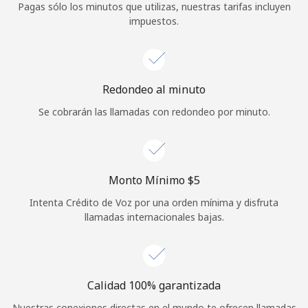
Pagas sólo los minutos que utilizas, nuestras tarifas incluyen
Iniciar Sesión
impuestos.
o
Redondeo al minuto
Continuar con
Se cobrarán las llamadas con redondeo por minuto.
Monto Mínimo ⁦$5⁩
Intenta Crédito de Voz por una orden mínima y disfruta
llamadas internacionales bajas.
Calidad 100% garantizada
Nuestras conexiones directas en el mundo te ofrecen llamadas