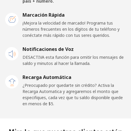
país + número.
Togo
Marcación Rápida
¡Mejora la velocidad de marcado! Programa tus
números frecuentes en los dígitos de tu teléfono y
Línea fija
⁦58.5c⁩
17 min por ⁦$10⁩
-
conéctate más rápido con tus seres queridos.
Celular
⁦54.5c⁩
18 min por ⁦$10⁩
⁦9c⁩
Notificaciones de Voz
DESACTIVA esta función para omitir los mensajes de
Tokelau
saldo y minutos al hacer la llamada.
All
⁦323.5c⁩
3 min por ⁦$10⁩
-
Recarga Automática
country
¿Preocupado por quedarte sin crédito? Activa la
Recarga Automatica y agregaremos el monto que
Tonga
especifiques, cada vez que tu saldo disponible quede
en menos de ⁦$5⁩.
Línea fija
⁦190.9c⁩
5 min por ⁦$10⁩
-
Celular
⁦192.9c⁩
5 min por ⁦$10⁩
⁦8c⁩