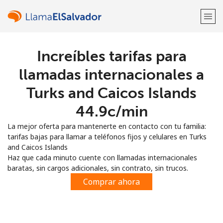
Increíbles tarifas para
¡Bienvenido!
llamadas internacionales a
¿Ya tienes una cuenta?
Inicia sesión →
Turks and Caicos Islands
⁦44.9c⁩/min
Regístrate con
La mejor oferta para mantenerte en contacto con tu familia:
tarifas bajas para llamar a teléfonos fijos y celulares en Turks
and Caicos Islands
Haz que cada minuto cuente con llamadas internacionales
baratas, sin cargos adicionales, sin contrato, sin trucos.
o
Comprar ahora