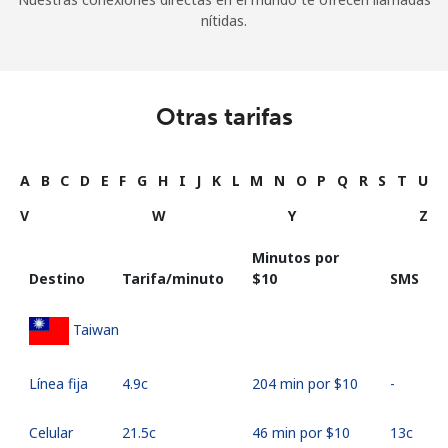
nítidas.
Otras tarifas
A
B
C
D
E
F
G
H
I
J
K
L
M
N
O
P
Q
R
S
T
U
V
W
Y
Z
Minutos por
Destino
Tarifa/minuto
⁦$10⁩
SMS
Taiwan
Línea fija
⁦4.9c⁩
204 min por ⁦$10⁩
-
Celular
⁦21.5c⁩
46 min por ⁦$10⁩
⁦13c⁩