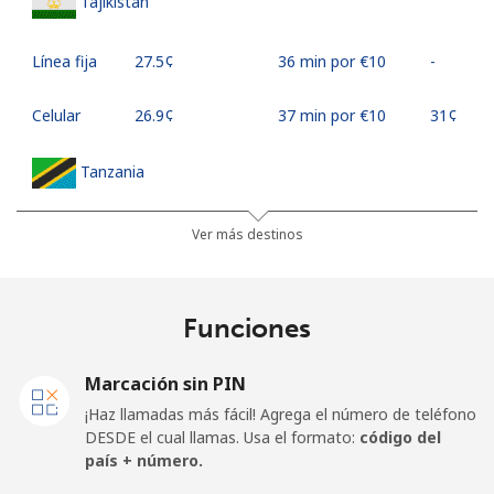
Tajikistan
Línea fija
⁦27.5¢⁩
36 min por ⁦€10⁩
-
Celular
⁦26.9¢⁩
37 min por ⁦€10⁩
⁦31¢⁩
Tanzania
Línea fija
⁦32.9¢⁩
30 min por ⁦€10⁩
-
Ver más destinos
Celular
⁦26.5¢⁩
37 min por ⁦€10⁩
-
Funciones
Thailand
Marcación sin PIN
Línea fija
⁦3.9¢⁩
256 min por ⁦€10⁩
-
¡Haz llamadas más fácil! Agrega el número de teléfono
DESDE el cual llamas. Usa el formato:
código del
Celular
⁦3.9¢⁩
256 min por ⁦€10⁩
⁦5¢⁩
país + número.