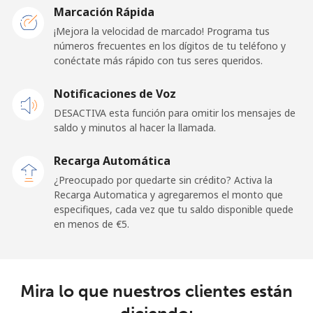
Togo
Marcación Rápida
¡Mejora la velocidad de marcado! Programa tus
números frecuentes en los dígitos de tu teléfono y
Línea fija
⁦38.5¢⁩
25 min por ⁦€10⁩
-
conéctate más rápido con tus seres queridos.
Celular
⁦33.5¢⁩
29 min por ⁦€10⁩
⁦5¢⁩
Notificaciones de Voz
DESACTIVA esta función para omitir los mensajes de
Tokelau
saldo y minutos al hacer la llamada.
All
⁦196.9¢⁩
5 min por ⁦€10⁩
-
Recarga Automática
country
¿Preocupado por quedarte sin crédito? Activa la
Recarga Automatica y agregaremos el monto que
Tonga
especifiques, cada vez que tu saldo disponible quede
en menos de ⁦€5⁩.
Línea fija
⁦116.5¢⁩
8 min por ⁦€10⁩
-
Celular
⁦117.5¢⁩
8 min por ⁦€10⁩
⁦5¢⁩
Mira lo que nuestros clientes están