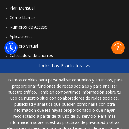
Plan Mensual
Cómo Llamar
Números de Acceso
Aplicaciones
Número Virtual
Calculadora de ahorros
Travel eSIM
Todos Los Productos
Comprar
Usamos cookies para personalizar contenido y anuncios, para
Cómo funciona
proporcionar funciones de redes sociales y para analizar
nuestro tráfico. También compartimos información sobre tu
uso de nuestro sitio con colaboradores de redes sociales,
publicidad y analítica que pueden combinarla con otra
Paga con
información que les hayas proporcionado o que hayan
recolectado a partir de tu uso de su servicio. Para más
información sobre nuestras prácticas de privacidad y otras
elecciones o derechos que podrías tener a tu disposición, por