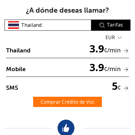
¿A dónde deseas llamar?
Tarifas
EUR
3.9
No se ha creado una contraseña
¢
/min
Thailand
Mínimo 8 caracteres
3.9
Una letra mayúscula y una minúscula
¢
/min
Mobile
Un número
Un caracter especial
5
¢
SMS
Comprar Crédito de Voz
Mantente en contacto para recibir nuestras mejores
ofertas.