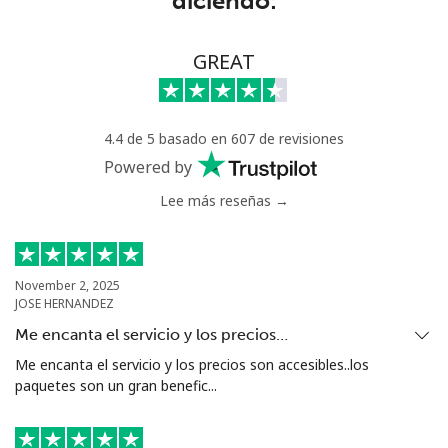
diciendo:
Trinidad And Tobago
Línea fija
⁦6.9¢⁩
144 min por ⁦€10⁩
-
GREAT
Celular
⁦20.5¢⁩
48 min por ⁦€10⁩
-
4.4 de 5 basado en 607 de revisiones
Tunisia
Powered by
Lee más reseñas →
Línea fija
⁦94.5¢⁩
10 min por ⁦€10⁩
-
Celular
⁦93.9¢⁩
10 min por ⁦€10⁩
-
November 2, 2025
JOSE HERNANDEZ
Turkey
Me encanta el servicio y los precios…
Línea fija
⁦4.5¢⁩
222 min por ⁦€10⁩
-
Me encanta el servicio y los precios son accesibles..los
paquetes son un gran benefic...
Celular
⁦27.5¢⁩
36 min por ⁦€10⁩
⁦5¢⁩