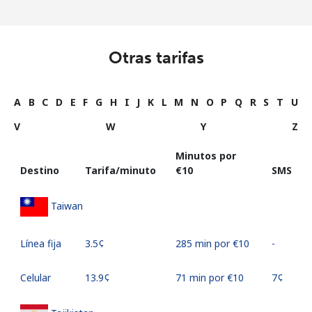
Otras tarifas
A
B
C
D
E
F
G
H
I
J
K
L
M
N
O
P
Q
R
S
T
U
V
W
Y
Z
Minutos por
Destino
Tarifa/minuto
⁦€10⁩
SMS
Taiwan
Línea fija
⁦3.5¢⁩
285 min por ⁦€10⁩
-
Celular
⁦13.9¢⁩
71 min por ⁦€10⁩
⁦7¢⁩