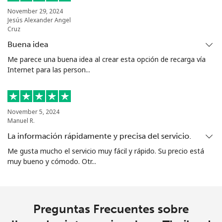
Turkmenistan
November 29, 2024
Jesús Alexander Angel
Cruz
Línea fija
⁦26.9¢⁩
37 min por ⁦€10⁩
-
Buena idea
Celular
⁦32.9¢⁩
30 min por ⁦€10⁩
⁦16¢⁩
Me parece una buena idea al crear esta opción de recarga vía
Internet para las person...
Turks And Caicos Islands
Línea fija
⁦28.9¢⁩
34 min por ⁦€10⁩
-
November 5, 2024
Manuel R.
Celular
⁦32.5¢⁩
30 min por ⁦€10⁩
-
La información rápidamente y precisa del servicio.
Me gusta mucho el servicio muy fácil y rápido. Su precio está
Tuvalu
muy bueno y cómodo. Otr...
All
⁦194.5¢⁩
5 min por ⁦€10⁩
-
country
Preguntas Frecuentes sobre