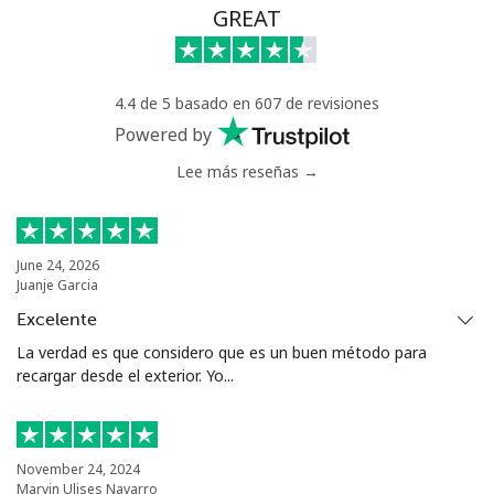
Línea fija
⁦6.9¢⁩
144 min por ⁦€10⁩
-
GREAT
Celular
⁦20.5¢⁩
48 min por ⁦€10⁩
-
4.4 de 5 basado en 607 de revisiones
Tunisia
Powered by
Lee más reseñas →
Línea fija
⁦94.5¢⁩
10 min por ⁦€10⁩
-
Celular
⁦93.9¢⁩
10 min por ⁦€10⁩
-
June 24, 2026
Juanje Garcia
Turkey
Excelente
Línea fija
⁦4.5¢⁩
222 min por ⁦€10⁩
-
La verdad es que considero que es un buen método para
recargar desde el exterior. Yo...
Celular
⁦27.5¢⁩
36 min por ⁦€10⁩
⁦5¢⁩
Turkmenistan
November 24, 2024
Marvin Ulises Navarro