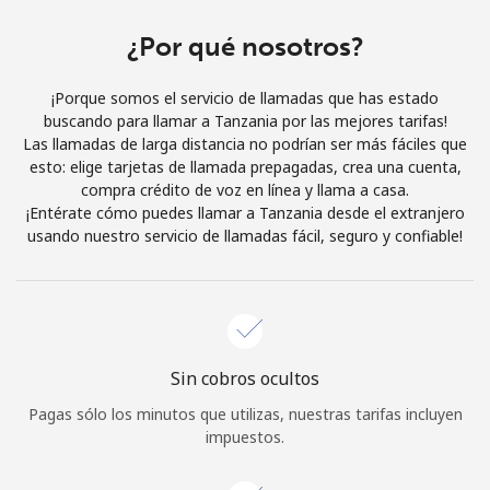
Al abrir una cuenta en este sitio web, estoy de acuerdo con
estos
Términos y condiciones.
¿Por qué nosotros?
¡Porque somos el servicio de llamadas que has estado
Únete
buscando para llamar a Tanzania por las mejores tarifas!
Las llamadas de larga distancia no podrían ser más fáciles que
esto: elige tarjetas de llamada prepagadas, crea una cuenta,
compra crédito de voz en línea y llama a casa.
¡Entérate cómo puedes llamar a Tanzania desde el extranjero
¡Hola!
usando nuestro servicio de llamadas fácil, seguro y confiable!
Inicia sesión o
REGÍSTRATE →
Sin cobros ocultos
Pagas sólo los minutos que utilizas, nuestras tarifas incluyen
impuestos.
¿Olvidaste tu contraseña? →