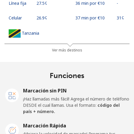
Línea fija
⁦27.5¢⁩
36 min por ⁦€10⁩
-
Celular
⁦26.9¢⁩
37 min por ⁦€10⁩
⁦31¢⁩
Tanzania
Línea fija
⁦32.9¢⁩
30 min por ⁦€10⁩
-
Ver más destinos
Celular
⁦26.5¢⁩
37 min por ⁦€10⁩
-
Funciones
Thailand
Marcación sin PIN
Línea fija
⁦3.9¢⁩
256 min por ⁦€10⁩
-
¡Haz llamadas más fácil! Agrega el número de teléfono
DESDE el cual llamas. Usa el formato:
código del
Celular
⁦3.9¢⁩
256 min por ⁦€10⁩
⁦5¢⁩
país + número.
Togo
Marcación Rápida
¡Mejora la velocidad de marcado! Programa tus