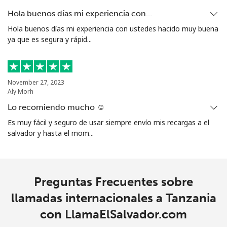
Línea fija
⁦26.9¢⁩
37 min por ⁦€10⁩
-
Hola buenos días mi experiencia con…
Hola buenos días mi experiencia con ustedes hacido muy buena
Celular
⁦32.9¢⁩
30 min por ⁦€10⁩
⁦16¢⁩
ya que es segura y rápid...
Turks And Caicos Islands
November 27, 2023
Línea fija
⁦28.9¢⁩
34 min por ⁦€10⁩
-
Aly Morh
Lo recomiendo mucho ☺️
Celular
⁦32.5¢⁩
30 min por ⁦€10⁩
-
Es muy fácil y seguro de usar siempre envío mis recargas a el
salvador y hasta el mom...
Tuvalu
All
⁦194.5¢⁩
5 min por ⁦€10⁩
-
country
Preguntas Frecuentes sobre
llamadas internacionales a Tanzania
con LlamaElSalvador.com