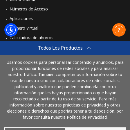
Números de Acceso
Aplicaciones
Número Virtual
Calculadora de ahorros
Travel eSIM
Todos Los Productos
Comprar
Usamos cookies para personalizar contenido y anuncios, para
Cómo funciona
proporcionar funciones de redes sociales y para analizar
nuestro tráfico. También compartimos información sobre tu
uso de nuestro sitio con colaboradores de redes sociales,
publicidad y analítica que pueden combinarla con otra
Paga con
información que les hayas proporcionado o que hayan
recolectado a partir de tu uso de su servicio. Para más
información sobre nuestras prácticas de privacidad y otras
elecciones o derechos que podrías tener a tu disposición, por
favor consulta nuestra Política de Privacidad.