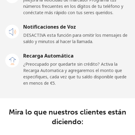
números frecuentes en los dígitos de tu teléfono y
Línea fija
⁦38.5¢⁩
25 min por ⁦€10⁩
-
conéctate más rápido con tus seres queridos.
Celular
⁦33.5¢⁩
29 min por ⁦€10⁩
⁦5¢⁩
Notificaciones de Voz
DESACTIVA esta función para omitir los mensajes de
Tokelau
saldo y minutos al hacer la llamada.
All
⁦196.9¢⁩
5 min por ⁦€10⁩
-
Recarga Automática
country
¿Preocupado por quedarte sin crédito? Activa la
Recarga Automatica y agregaremos el monto que
Tonga
especifiques, cada vez que tu saldo disponible quede
en menos de ⁦€5⁩.
Línea fija
⁦116.5¢⁩
8 min por ⁦€10⁩
-
Celular
⁦117.5¢⁩
8 min por ⁦€10⁩
⁦5¢⁩
Mira lo que nuestros clientes están
diciendo:
Trinidad And Tobago