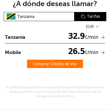
¿A dónde deseas llamar?
Tarifas
EUR
32.9
¢
/min
Tanzania
No se ha creado una contraseña
Mínimo 8 caracteres
26.5
¢
/min
Mobile
Una letra mayúscula y una minúscula
Un número
Un caracter especial
Comprar Crédito de Voz
El crédito prepagado es una tarjeta de llamadas digital disponible en
línea y está hecho para llamadas virtuales internacionales. No se
entrega un producto físico.
Mantente en contacto para recibir nuestras mejores
ofertas.