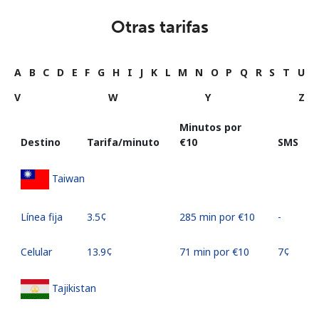
Otras tarifas
A
B
C
D
E
F
G
H
I
J
K
L
M
N
O
P
Q
R
S
T
U
V
W
Y
Z
Minutos por
Destino
Tarifa/minuto
⁦€10⁩
SMS
Taiwan
Línea fija
⁦3.5¢⁩
285 min por ⁦€10⁩
-
Celular
⁦13.9¢⁩
71 min por ⁦€10⁩
⁦7¢⁩
Tajikistan