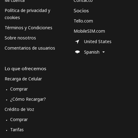
Mi cuenta
Contacto
Celular
⁦62.9¢⁩
15 min por ⁦$10⁩
-
Política de privacidad y
Socios
cookies
Tello.com
Sweden
Términos y Condiciones
MobileSIM.com
Sobre nosotros
United States
Línea fija
⁦2.4¢⁩
416 min por ⁦$10⁩
-
Comentarios de usuarios
Spanish
Celular
⁦8.5¢⁩
117 min por ⁦$10⁩
⁦12¢⁩
Lo que ofrecemos
Switzerland
Recarga de Celular
Comprar
Línea fija
⁦5.9¢⁩
169 min por ⁦$10⁩
-
¿Cómo Recargar?
Celular
⁦23.5¢⁩
42 min por ⁦$10⁩
⁦15¢⁩
Crédito de Voz
Comprar
Syria
Tarifas
Línea fija
⁦33.9¢⁩
29 min por ⁦$10⁩
-