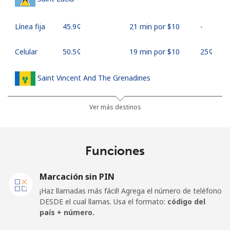
Línea fija
⁦45.9¢⁩
21 min por ⁦$10⁩
-
Celular
⁦50.5¢⁩
19 min por ⁦$10⁩
⁦25¢⁩
Saint Vincent And The Grenadines
Línea fija
⁦41.5¢⁩
24 min por ⁦$10⁩
-
Ver más destinos
Celular
⁦45.9¢⁩
21 min por ⁦$10⁩
-
Funciones
Samoa
Marcación sin PIN
Línea fija
⁦185.9¢⁩
5 min por ⁦$10⁩
-
¡Haz llamadas más fácil! Agrega el número de teléfono
DESDE el cual llamas. Usa el formato:
código del
Celular
⁦195.5¢⁩
5 min por ⁦$10⁩
⁦36¢⁩
país + número.