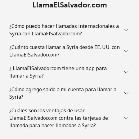
LlamaElSalvador.com
Línea fija
⁦1.5¢⁩
665 min por ⁦$10⁩
-
Celular
⁦4.9¢⁩
204 min por ⁦$10⁩
⁦13¢⁩
¿Cómo puedo hacer llamadas internacionales a
Syria con LlamaElSalvador.com?
Slovenia
¿Cuánto cuesta llamar a Syria desde EE. UU. con
LlamaElSalvador.com?
Línea fija
⁦49.5¢⁩
20 min por ⁦$10⁩
-
¿ LlamaElSalvador.com tiene una app para
Celular
⁦75.9¢⁩
13 min por ⁦$10⁩
-
llamar a Syria?
Solomon Islands
¿Cómo agrego saldo a mi cuenta para llamar a
Syria?
All
⁦238.9¢⁩
4 min por ⁦$10⁩
-
¿Cuáles son las ventajas de usar
country
LlamaElSalvador.com contra las tarjetas de
llamada para hacer llamadas a Syria?
Somalia