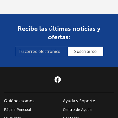
country
St Pierre And Miquelon
Recibe las últimas noticias y
Línea fija
⁦72.9¢⁩
13 min por ⁦$10⁩
-
ofertas:
Celular
⁦78.9¢⁩
12 min por ⁦$10⁩
-
Suscribirse
Sudan
Línea fija
⁦65.5¢⁩
15 min por ⁦$10⁩
-
Celular
⁦60.5¢⁩
16 min por ⁦$10⁩
⁦50¢⁩
Suriname
Quiénes somos
Ayuda y Soporte
Página Principal
Centro de Ayuda
Línea fija
⁦60.5¢⁩
16 min por ⁦$10⁩
-