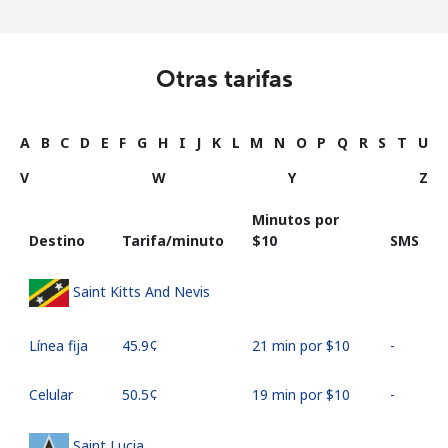
Otras tarifas
A
B
C
D
E
F
G
H
I
J
K
L
M
N
O
P
Q
R
S
T
U
V
W
Y
Z
Minutos por
Destino
Tarifa/minuto
⁦$10⁩
SMS
Saint Kitts And Nevis
Línea fija
⁦45.9¢⁩
21 min por ⁦$10⁩
-
Celular
⁦50.5¢⁩
19 min por ⁦$10⁩
-
Saint Lucia