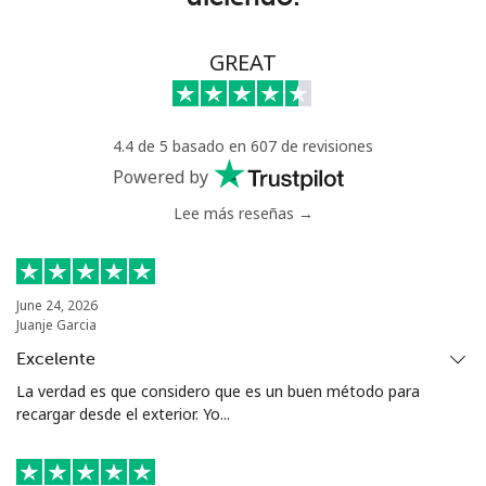
Línea fija
⁦63.9¢⁩
15 min por ⁦$10⁩
-
GREAT
Celular
⁦55.5¢⁩
18 min por ⁦$10⁩
⁦39¢⁩
4.4 de 5 basado en 607 de revisiones
Serbia
Powered by
Lee más reseñas →
Línea fija
⁦33.5¢⁩
29 min por ⁦$10⁩
-
Celular
⁦80.5¢⁩
12 min por ⁦$10⁩
-
June 24, 2026
Juanje Garcia
Seychelles
Excelente
Línea fija
⁦130.5¢⁩
7 min por ⁦$10⁩
-
La verdad es que considero que es un buen método para
recargar desde el exterior. Yo...
Celular
⁦126.9¢⁩
7 min por ⁦$10⁩
-