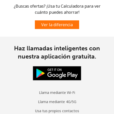
¿Buscas ofertas? ¡Usa tu Calculadora para ver
Celular
⁦102.5¢⁩
9 min por ⁦$10⁩
-
cuánto puedes ahorrar!
Spain
Ver la diferencia
Línea fija
⁦1.5¢⁩
665 min por ⁦$10⁩
-
Celular
⁦1.7¢⁩
588 min por ⁦$10⁩
⁦10¢⁩
Haz llamadas inteligentes con
nuestra aplicación gratuita.
Sri Lanka
Línea fija
⁦38.9¢⁩
25 min por ⁦$10⁩
-
Celular
⁦33.5¢⁩
29 min por ⁦$10⁩
-
Llama mediante Wi-Fi
St Helena
Llama mediante 4G/5G
Usa tus propios contactos
All
⁦412.9¢⁩
2 min por ⁦$10⁩
-