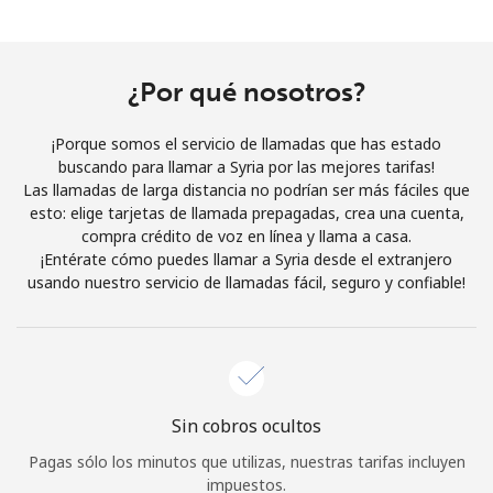
Al abrir una cuenta en este sitio web, estoy de acuerdo con
estos
Términos y condiciones.
¿Por qué nosotros?
Únete
¡Porque somos el servicio de llamadas que has estado
buscando para llamar a Syria por las mejores tarifas!
Las llamadas de larga distancia no podrían ser más fáciles que
esto: elige tarjetas de llamada prepagadas, crea una cuenta,
¡Hola!
compra crédito de voz en línea y llama a casa.
¡Entérate cómo puedes llamar a Syria desde el extranjero
usando nuestro servicio de llamadas fácil, seguro y confiable!
Inicia sesión o
REGÍSTRATE →
Sin cobros ocultos
¿Olvidaste tu contraseña? →
Pagas sólo los minutos que utilizas, nuestras tarifas incluyen
impuestos.