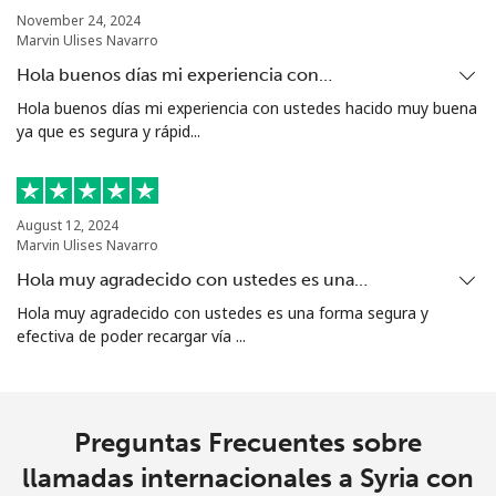
Sierra Leone
November 24, 2024
Marvin Ulises Navarro
Celular
⁦90.5¢⁩
11 min por ⁦$10⁩
-
Hola buenos días mi experiencia con…
Hola buenos días mi experiencia con ustedes hacido muy buena
Singapore
ya que es segura y rápid...
Línea fija
⁦2.4¢⁩
416 min por ⁦$10⁩
-
August 12, 2024
Celular
⁦2.5¢⁩
400 min por ⁦$10⁩
-
Marvin Ulises Navarro
Hola muy agradecido con ustedes es una…
Sint Maarten
Hola muy agradecido con ustedes es una forma segura y
efectiva de poder recargar vía ...
Línea fija
⁦33.9¢⁩
29 min por ⁦$10⁩
-
Celular
⁦33.9¢⁩
29 min por ⁦$10⁩
-
Preguntas Frecuentes sobre
Slovakia
llamadas internacionales a Syria con