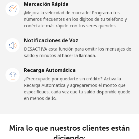
San Marino
Marcación Rápida
¡Mejora la velocidad de marcado! Programa tus
números frecuentes en los dígitos de tu teléfono y
Línea fija
⁦32.9¢⁩
30 min por ⁦$10⁩
-
conéctate más rápido con tus seres queridos.
Celular
⁦31.9¢⁩
31 min por ⁦$10⁩
-
Notificaciones de Voz
DESACTIVA esta función para omitir los mensajes de
Sao Tome And Principe
saldo y minutos al hacer la llamada.
All
⁦313.5¢⁩
3 min por ⁦$10⁩
-
Recarga Automática
country
¿Preocupado por quedarte sin crédito? Activa la
Recarga Automatica y agregaremos el monto que
Saudi Arabia
especifiques, cada vez que tu saldo disponible quede
en menos de ⁦$5⁩.
Línea fija
⁦20.5¢⁩
48 min por ⁦$10⁩
-
Celular
⁦31.5¢⁩
31 min por ⁦$10⁩
-
Mira lo que nuestros clientes están
diciendo:
Senegal