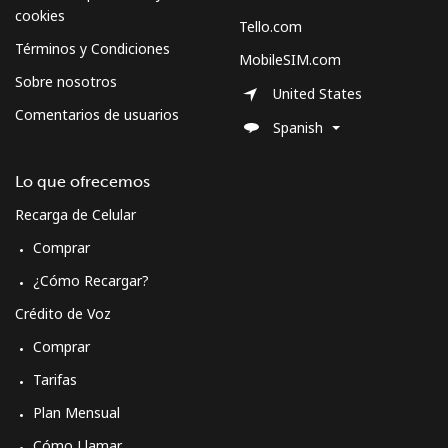
cookies
Tello.com
Sweden
Términos y Condiciones
MobileSIM.com
Sobre nosotros
United States
Línea fija
⁦2.5c⁩
400 min por ⁦$10⁩
-
Comentarios de usuarios
Spanish
Celular
⁦8.5c⁩
117 min por ⁦$10⁩
⁦13c⁩
Lo que ofrecemos
Switzerland
Recarga de Celular
Comprar
Línea fija
⁦5.9c⁩
169 min por ⁦$10⁩
-
¿Cómo Recargar?
Celular
⁦23.5c⁩
42 min por ⁦$10⁩
⁦17c⁩
Crédito de Voz
Comprar
Syria
Tarifas
Línea fija
⁦34.5c⁩
28 min por ⁦$10⁩
-
Plan Mensual
Cómo Llamar