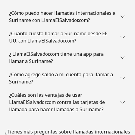
Celular
⁦4.9c⁩
204 min por ⁦$10⁩
⁦14c⁩
¿Cómo puedo hacer llamadas internacionales a
Suriname con LlamaElSalvador.com?
Slovenia
¿Cuánto cuesta llamar a Suriname desde EE.
UU. con LlamaElSalvador.com?
Línea fija
⁦50.5c⁩
19 min por ⁦$10⁩
-
¿ LlamaElSalvador.com tiene una app para
Celular
⁦77.5c⁩
12 min por ⁦$10⁩
-
llamar a Suriname?
Solomon Islands
¿Cómo agrego saldo a mi cuenta para llamar a
Suriname?
All
⁦243.5c⁩
4 min por ⁦$10⁩
-
¿Cuáles son las ventajas de usar
country
LlamaElSalvador.com contra las tarjetas de
llamada para hacer llamadas a Suriname?
Somalia
Línea fija
⁦84.9c⁩
11 min por ⁦$10⁩
-
¿Tienes más preguntas sobre llamadas internacionales