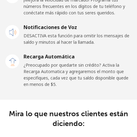
números frecuentes en los dígitos de tu teléfono y
Línea fija
⁦33.9c⁩
29 min por ⁦$10⁩
-
conéctate más rápido con tus seres queridos.
Celular
⁦32.5c⁩
30 min por ⁦$10⁩
-
Notificaciones de Voz
DESACTIVA esta función para omitir los mensajes de
Sao Tome And Principe
saldo y minutos al hacer la llamada.
All
⁦319.5c⁩
3 min por ⁦$10⁩
-
Recarga Automática
country
¿Preocupado por quedarte sin crédito? Activa la
Recarga Automatica y agregaremos el monto que
Saudi Arabia
especifiques, cada vez que tu saldo disponible quede
en menos de ⁦$5⁩.
Línea fija
⁦20.9c⁩
47 min por ⁦$10⁩
-
Celular
⁦31.9c⁩
31 min por ⁦$10⁩
-
Mira lo que nuestros clientes están
diciendo:
Senegal