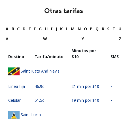
Otras tarifas
A
B
C
D
E
F
G
H
I
J
K
L
M
N
O
P
Q
R
S
T
U
V
W
Y
Z
Minutos por
Destino
Tarifa/minuto
⁦$10⁩
SMS
Saint Kitts And Nevis
Línea fija
⁦46.9c⁩
21 min por ⁦$10⁩
-
Celular
⁦51.5c⁩
19 min por ⁦$10⁩
-
Saint Lucia