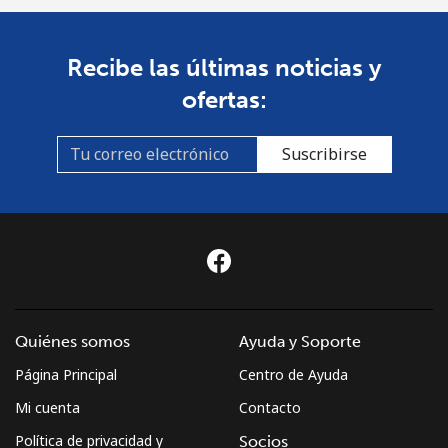
St Pierre And Miquelon
Recibe las últimas noticias y
Línea fija
⁦74.5c⁩
13 min por ⁦$10⁩
-
ofertas:
Celular
⁦80.5c⁩
12 min por ⁦$10⁩
-
Suscribirse
Sudan
Línea fija
⁦66.5c⁩
15 min por ⁦$10⁩
-
Celular
⁦61.5c⁩
16 min por ⁦$10⁩
⁦55c⁩
Suriname
Quiénes somos
Ayuda y Soporte
Página Principal
Centro de Ayuda
Línea fija
⁦61.5c⁩
16 min por ⁦$10⁩
-
Mi cuenta
Contacto
Celular
⁦63.9c⁩
15 min por ⁦$10⁩
-
Política de privacidad y
Socios