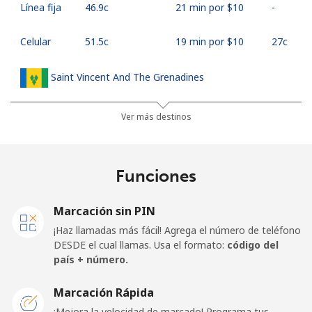
Línea fija
⁦46.9c⁩
21 min por ⁦$10⁩
-
Celular
⁦51.5c⁩
19 min por ⁦$10⁩
⁦27c⁩
Saint Vincent And The Grenadines
Línea fija
⁦42.5c⁩
23 min por ⁦$10⁩
-
Ver más destinos
Celular
⁦46.9c⁩
21 min por ⁦$10⁩
-
Funciones
Samoa
Marcación sin PIN
Línea fija
⁦189.5c⁩
5 min por ⁦$10⁩
-
¡Haz llamadas más fácil! Agrega el número de teléfono
DESDE el cual llamas. Usa el formato:
código del
Celular
⁦199.5c⁩
5 min por ⁦$10⁩
⁦39c⁩
país + número.
San Marino
Marcación Rápida
¡Mejora la velocidad de marcado! Programa tus