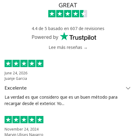
Línea fija
⁦65.5c⁩
15 min por ⁦$10⁩
-
GREAT
Celular
⁦56.5c⁩
17 min por ⁦$10⁩
⁦42c⁩
4.4 de 5 basado en 607 de revisiones
Serbia
Powered by
Lee más reseñas →
Línea fija
⁦33.9c⁩
29 min por ⁦$10⁩
-
Celular
⁦82.5c⁩
12 min por ⁦$10⁩
-
June 24, 2026
Juanje Garcia
Seychelles
Excelente
Línea fija
⁦132.9c⁩
7 min por ⁦$10⁩
-
La verdad es que considero que es un buen método para
recargar desde el exterior. Yo...
Celular
⁦129.5c⁩
7 min por ⁦$10⁩
-
Sierra Leone
November 24, 2024
Marvin Ulises Navarro