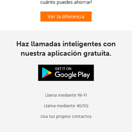
cuánto puedes ahorrar!
Spain
Ver la diferencia
Línea fija
⁦1.5c⁩
665 min por ⁦$10⁩
-
Celular
⁦1.7c⁩
588 min por ⁦$10⁩
⁦11c⁩
Haz llamadas inteligentes con
nuestra aplicación gratuita.
Sri Lanka
Línea fija
⁦39.9c⁩
25 min por ⁦$10⁩
-
Celular
⁦33.9c⁩
29 min por ⁦$10⁩
-
Llama mediante Wi-Fi
St Helena
Llama mediante 4G/5G
Usa tus propios contactos
All
⁦420.9c⁩
2 min por ⁦$10⁩
-
country