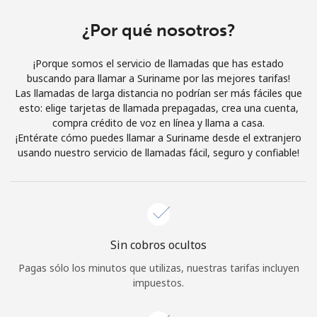
Al abrir una cuenta en este sitio web, estoy de acuerdo con
estos
Términos y condiciones.
¿Por qué nosotros?
¡Porque somos el servicio de llamadas que has estado
Únete
buscando para llamar a Suriname por las mejores tarifas!
Las llamadas de larga distancia no podrían ser más fáciles que
esto: elige tarjetas de llamada prepagadas, crea una cuenta,
compra crédito de voz en línea y llama a casa.
¡Entérate cómo puedes llamar a Suriname desde el extranjero
¡Hola!
usando nuestro servicio de llamadas fácil, seguro y confiable!
Inicia sesión o
REGÍSTRATE →
Sin cobros ocultos
Pagas sólo los minutos que utilizas, nuestras tarifas incluyen
impuestos.
¿Olvidaste tu contraseña? →