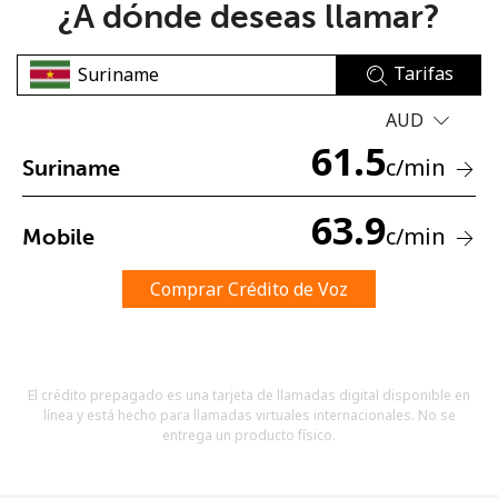
¿A dónde deseas llamar?
Tarifas
AUD
61.5
c
/min
Suriname
No se ha creado una contraseña
Mínimo 8 caracteres
63.9
c
/min
Mobile
Una letra mayúscula y una minúscula
Un número
Un caracter especial
Comprar Crédito de Voz
El crédito prepagado es una tarjeta de llamadas digital disponible en
línea y está hecho para llamadas virtuales internacionales. No se
entrega un producto físico.
Mantente en contacto para recibir nuestras mejores
ofertas.