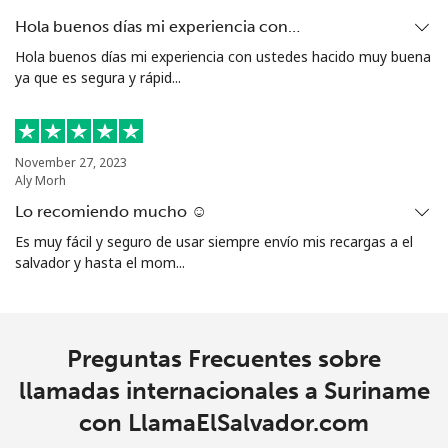
Celular
⁦91.9c⁩
10 min por ⁦$10⁩
-
Hola buenos días mi experiencia con…
Hola buenos días mi experiencia con ustedes hacido muy buena
Singapore
ya que es segura y rápid...
Línea fija
⁦2.4c⁩
416 min por ⁦$10⁩
-
November 27, 2023
Celular
⁦2.5c⁩
400 min por ⁦$10⁩
-
Aly Morh
Lo recomiendo mucho ☺️
Sint Maarten
Es muy fácil y seguro de usar siempre envío mis recargas a el
salvador y hasta el mom...
Línea fija
⁦34.5c⁩
28 min por ⁦$10⁩
-
Celular
⁦32.9c⁩
30 min por ⁦$10⁩
-
Preguntas Frecuentes sobre
Slovakia
llamadas internacionales a Suriname
con LlamaElSalvador.com
Línea fija
⁦1.5c⁩
665 min por ⁦$10⁩
-