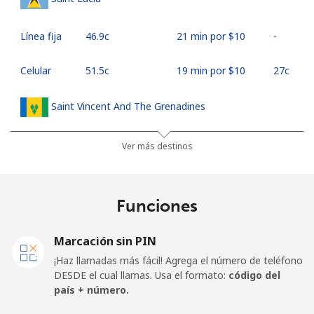
Línea fija
⁦46.9c⁩
21 min por ⁦$10⁩
-
Celular
⁦51.5c⁩
19 min por ⁦$10⁩
⁦27c⁩
Saint Vincent And The Grenadines
Línea fija
⁦42.5c⁩
23 min por ⁦$10⁩
-
Ver más destinos
Celular
⁦46.9c⁩
21 min por ⁦$10⁩
-
Funciones
Samoa
Marcación sin PIN
Línea fija
⁦189.5c⁩
5 min por ⁦$10⁩
-
¡Haz llamadas más fácil! Agrega el número de teléfono
DESDE el cual llamas. Usa el formato:
código del
Celular
⁦199.5c⁩
5 min por ⁦$10⁩
⁦39c⁩
país + número.