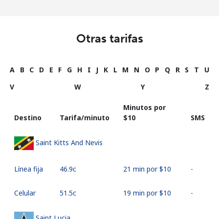
Otras tarifas
A
B
C
D
E
F
G
H
I
J
K
L
M
N
O
P
Q
R
S
T
U
V
W
Y
Z
Minutos por
Destino
Tarifa/minuto
⁦$10⁩
SMS
Saint Kitts And Nevis
Línea fija
⁦46.9c⁩
21 min por ⁦$10⁩
-
Celular
⁦51.5c⁩
19 min por ⁦$10⁩
-
Saint Lucia