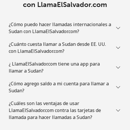
con LlamaElSalvador.com
Línea fija
⁦1.5c⁩
665 min por ⁦$10⁩
-
Celular
⁦4.9c⁩
204 min por ⁦$10⁩
⁦14c⁩
¿Cómo puedo hacer llamadas internacionales a
Sudan con LlamaElSalvador.com?
Slovenia
¿Cuánto cuesta llamar a Sudan desde EE. UU.
con LlamaElSalvador.com?
Línea fija
⁦50.5c⁩
19 min por ⁦$10⁩
-
¿ LlamaElSalvador.com tiene una app para
Celular
⁦77.5c⁩
12 min por ⁦$10⁩
-
llamar a Sudan?
Solomon Islands
¿Cómo agrego saldo a mi cuenta para llamar a
Sudan?
All
⁦243.5c⁩
4 min por ⁦$10⁩
-
¿Cuáles son las ventajas de usar
country
LlamaElSalvador.com contra las tarjetas de
llamada para hacer llamadas a Sudan?
Somalia