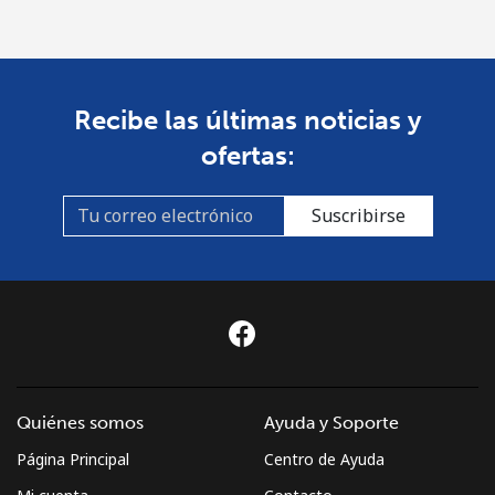
country
St Pierre And Miquelon
Recibe las últimas noticias y
Línea fija
⁦74.5c⁩
13 min por ⁦$10⁩
-
ofertas:
Celular
⁦80.5c⁩
12 min por ⁦$10⁩
-
Suscribirse
Sudan
Línea fija
⁦66.5c⁩
15 min por ⁦$10⁩
-
Celular
⁦61.5c⁩
16 min por ⁦$10⁩
⁦55c⁩
Suriname
Quiénes somos
Ayuda y Soporte
Página Principal
Centro de Ayuda
Línea fija
⁦61.5c⁩
16 min por ⁦$10⁩
-