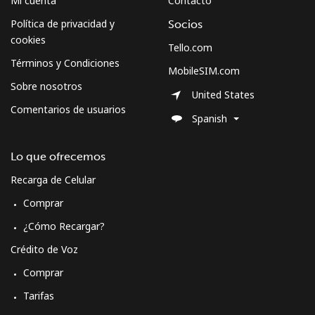
Mi cuenta
Contacto
Celular
⁦63.9c⁩
15 min por ⁦$10⁩
-
Política de privacidad y
Socios
cookies
Tello.com
Sweden
Términos y Condiciones
MobileSIM.com
Sobre nosotros
United States
Línea fija
⁦2.5c⁩
400 min por ⁦$10⁩
-
Comentarios de usuarios
Spanish
Celular
⁦8.5c⁩
117 min por ⁦$10⁩
⁦13c⁩
Lo que ofrecemos
Switzerland
Recarga de Celular
Comprar
Línea fija
⁦5.9c⁩
169 min por ⁦$10⁩
-
¿Cómo Recargar?
Celular
⁦23.5c⁩
42 min por ⁦$10⁩
⁦17c⁩
Crédito de Voz
Comprar
Syria
Tarifas
Línea fija
⁦34.5c⁩
28 min por ⁦$10⁩
-