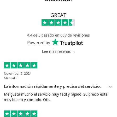
Línea fija
⁦65.5c⁩
15 min por ⁦$10⁩
-
GREAT
Celular
⁦56.5c⁩
17 min por ⁦$10⁩
⁦42c⁩
4.4 de 5 basado en 607 de revisiones
Serbia
Powered by
Lee más reseñas →
Línea fija
⁦33.9c⁩
29 min por ⁦$10⁩
-
Celular
⁦82.5c⁩
12 min por ⁦$10⁩
-
November 5, 2024
Manuel R.
Seychelles
La información rápidamente y precisa del servicio.
Línea fija
⁦132.9c⁩
7 min por ⁦$10⁩
-
Me gusta mucho el servicio muy fácil y rápido. Su precio está
muy bueno y cómodo. Otr...
Celular
⁦129.5c⁩
7 min por ⁦$10⁩
-