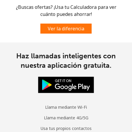
¿Buscas ofertas? ¡Usa tu Calculadora para ver
Celular
⁦104.5c⁩
9 min por ⁦$10⁩
-
cuánto puedes ahorrar!
Spain
Ver la diferencia
Línea fija
⁦1.5c⁩
665 min por ⁦$10⁩
-
Celular
⁦1.7c⁩
588 min por ⁦$10⁩
⁦11c⁩
Haz llamadas inteligentes con
nuestra aplicación gratuita.
Sri Lanka
Línea fija
⁦39.9c⁩
25 min por ⁦$10⁩
-
Celular
⁦33.9c⁩
29 min por ⁦$10⁩
-
Llama mediante Wi-Fi
St Helena
Llama mediante 4G/5G
Usa tus propios contactos
All
⁦420.9c⁩
2 min por ⁦$10⁩
-