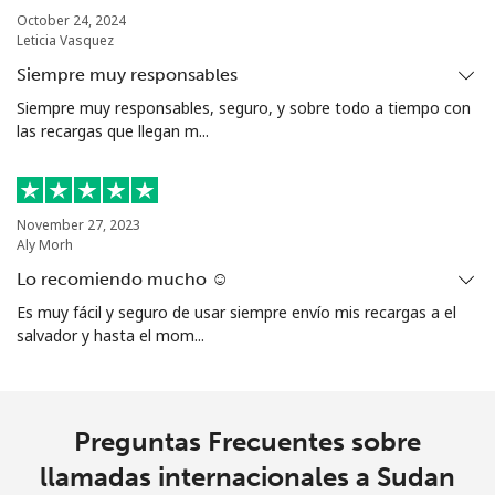
Sierra Leone
October 24, 2024
Leticia Vasquez
Celular
⁦91.9c⁩
10 min por ⁦$10⁩
-
Siempre muy responsables
Siempre muy responsables, seguro, y sobre todo a tiempo con
Singapore
las recargas que llegan m...
Línea fija
⁦2.4c⁩
416 min por ⁦$10⁩
-
November 27, 2023
Celular
⁦2.5c⁩
400 min por ⁦$10⁩
-
Aly Morh
Lo recomiendo mucho ☺️
Sint Maarten
Es muy fácil y seguro de usar siempre envío mis recargas a el
salvador y hasta el mom...
Línea fija
⁦34.5c⁩
28 min por ⁦$10⁩
-
Celular
⁦32.9c⁩
30 min por ⁦$10⁩
-
Preguntas Frecuentes sobre
Slovakia
llamadas internacionales a Sudan