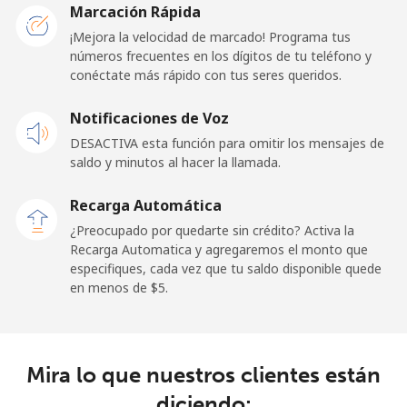
San Marino
Marcación Rápida
¡Mejora la velocidad de marcado! Programa tus
números frecuentes en los dígitos de tu teléfono y
Línea fija
⁦33.9c⁩
29 min por ⁦$10⁩
-
conéctate más rápido con tus seres queridos.
Celular
⁦32.5c⁩
30 min por ⁦$10⁩
-
Notificaciones de Voz
DESACTIVA esta función para omitir los mensajes de
Sao Tome And Principe
saldo y minutos al hacer la llamada.
All
⁦319.5c⁩
3 min por ⁦$10⁩
-
Recarga Automática
country
¿Preocupado por quedarte sin crédito? Activa la
Recarga Automatica y agregaremos el monto que
Saudi Arabia
especifiques, cada vez que tu saldo disponible quede
en menos de ⁦$5⁩.
Línea fija
⁦20.9c⁩
47 min por ⁦$10⁩
-
Celular
⁦31.9c⁩
31 min por ⁦$10⁩
-
Mira lo que nuestros clientes están
diciendo:
Senegal