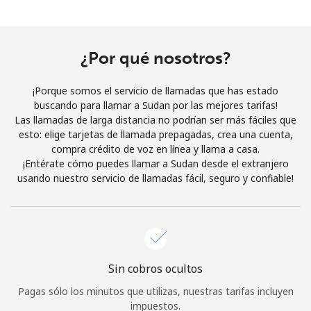
Al abrir una cuenta en este sitio web, estoy de acuerdo con
estos
Términos y condiciones.
¿Por qué nosotros?
Únete
¡Porque somos el servicio de llamadas que has estado
buscando para llamar a Sudan por las mejores tarifas!
Las llamadas de larga distancia no podrían ser más fáciles que
esto: elige tarjetas de llamada prepagadas, crea una cuenta,
¡Hola!
compra crédito de voz en línea y llama a casa.
¡Entérate cómo puedes llamar a Sudan desde el extranjero
usando nuestro servicio de llamadas fácil, seguro y confiable!
Inicia sesión o
REGÍSTRATE →
Sin cobros ocultos
¿Olvidaste tu contraseña? →
Pagas sólo los minutos que utilizas, nuestras tarifas incluyen
impuestos.