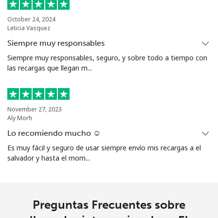
Línea fija
⁦25.9¢⁩
38 min por
-
⁦$10⁩
October 24, 2024
Leticia Vasquez
Celular
⁦20.5¢⁩
48 min por
⁦38¢⁩
Siempre muy responsables
⁦$10⁩
Siempre muy responsables, seguro, y sobre todo a tiempo con
las recargas que llegan m...
Ethiopia
Línea fija
⁦31.5¢⁩
31 min por
-
November 27, 2023
⁦$10⁩
Aly Morh
Lo recomiendo mucho ☺️
Celular
⁦29.9¢⁩
33 min por
-
Es muy fácil y seguro de usar siempre envío mis recargas a el
⁦$10⁩
salvador y hasta el mom...
Preguntas Frecuentes sobre