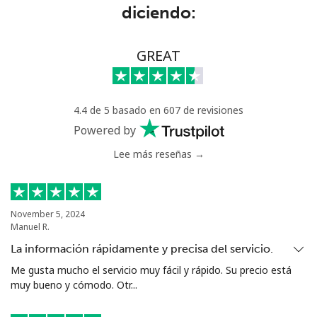
diciendo:
Eritrea
Línea fija
⁦32.9¢⁩
30 min por
-
GREAT
⁦$10⁩
Celular
⁦32.9¢⁩
30 min por
⁦8¢⁩
4.4 de 5 basado en 607 de revisiones
⁦$10⁩
Powered by
Estonia
Lee más reseñas →
Línea fija
⁦1.5¢⁩
665 min por
-
⁦$10⁩
November 5, 2024
Manuel R.
Celular
⁦48.5¢⁩
20 min por
⁦8¢⁩
La información rápidamente y precisa del servicio.
⁦$10⁩
Me gusta mucho el servicio muy fácil y rápido. Su precio está
muy bueno y cómodo. Otr...
Eswatini