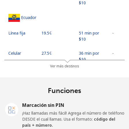
⁦$10⁩
Ecuador
Línea fija
⁦19.5¢⁩
51 min por
-
⁦$10⁩
Celular
⁦27.5¢⁩
36 min por
-
⁦$10⁩
Ver más destinos
Egypt
Funciones
Línea fija
⁦13.9¢⁩
71 min por
-
⁦$10⁩
Marcación sin PIN
Celular
⁦19.5¢⁩
51 min por
-
¡Haz llamadas más fácil! Agrega el número de teléfono
⁦$10⁩
DESDE el cual llamas. Usa el formato:
código del
país + número.