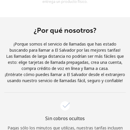
entrega un producto físico.
Al abrir una cuenta en este sitio web, estoy de acuerdo con
estos
Términos y condiciones.
Únete
¿Por qué nosotros?
¡Porque somos el servicio de llamadas que has estado
buscando para llamar a El Salvador por las mejores tarifas!
Las llamadas de larga distancia no podrían ser más fáciles que
¡Hola!
esto: elige tarjetas de llamada prepagadas, crea una cuenta,
compra crédito de voz en línea y llama a casa.
¡Entérate cómo puedes llamar a El Salvador desde el extranjero
Inicia sesión o
REGÍSTRATE →
usando nuestro servicio de llamadas fácil, seguro y confiable!
Sin cobros ocultos
¿Olvidaste tu contraseña? →
Pagas sólo los minutos que utilizas, nuestras tarifas incluyen