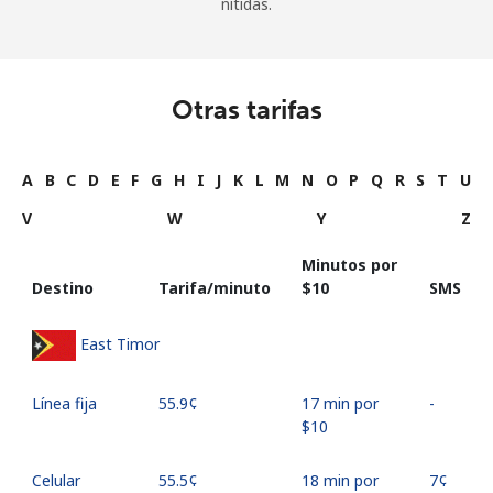
nítidas.
Otras tarifas
A
B
C
D
E
F
G
H
I
J
K
L
M
N
O
P
Q
R
S
T
U
V
W
Y
Z
Minutos por
Destino
Tarifa/minuto
⁦$10⁩
SMS
East Timor
Línea fija
⁦55.9¢⁩
17 min por
-
⁦$10⁩
Celular
⁦55.5¢⁩
18 min por
⁦7¢⁩