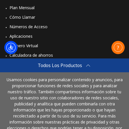
Plan Mensual
Cómo Llamar
Números de Acceso
Aplicaciones
Número Virtual
Calculadora de ahorros
Travel eSIM
Todos Los Productos
Comprar
Usamos cookies para personalizar contenido y anuncios, para
Cómo funciona
proporcionar funciones de redes sociales y para analizar
nuestro tráfico. También compartimos información sobre tu
uso de nuestro sitio con colaboradores de redes sociales,
publicidad y analítica que pueden combinarla con otra
Paga con
información que les hayas proporcionado o que hayan
recolectado a partir de tu uso de su servicio. Para más
información sobre nuestras prácticas de privacidad y otras
elecciones o derechos que podrías tener a tu disposición, por