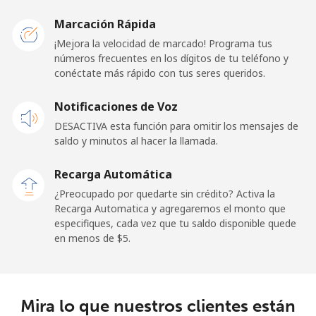
Mobile -
⁦15.9¢⁩
62 min por
-
Etisalat
⁦$10⁩
Marcación Rápida
¡Mejora la velocidad de marcado! Programa tus
El Salvador
números frecuentes en los dígitos de tu teléfono y
conéctate más rápido con tus seres queridos.
Línea fija
⁦12.9¢⁩
77 min por
-
Notificaciones de Voz
⁦$10⁩
DESACTIVA esta función para omitir los mensajes de
Claro
⁦9.9¢⁩
101 min por
-
saldo y minutos al hacer la llamada.
Landlines
⁦$10⁩
Recarga Automática
Celular
⁦12.9¢⁩
77 min por
⁦11¢⁩
¿Preocupado por quedarte sin crédito? Activa la
⁦$10⁩
Recarga Automatica y agregaremos el monto que
especifiques, cada vez que tu saldo disponible quede
en menos de ⁦$5⁩.
Equatorial Guinea
All country
⁦72.9¢⁩
13 min por
-
⁦$10⁩
Mira lo que nuestros clientes están