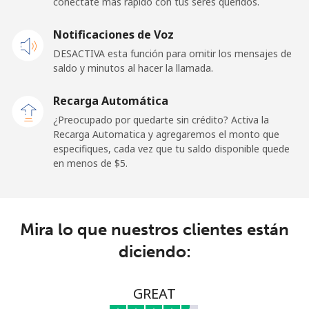
conéctate más rápido con tus seres queridos.
Celular
⁦23.5¢⁩
42 min por ⁦$10⁩
-
Notificaciones de Voz
DESACTIVA esta función para omitir los mensajes de
Sao Tome And Principe
saldo y minutos al hacer la llamada.
All
⁦214.9¢⁩
4 min por ⁦$10⁩
-
Recarga Automática
country
¿Preocupado por quedarte sin crédito? Activa la
Recarga Automatica y agregaremos el monto que
Saudi Arabia
especifiques, cada vez que tu saldo disponible quede
en menos de ⁦$5⁩.
Línea fija
⁦14.9¢⁩
67 min por ⁦$10⁩
-
Celular
⁦22.9¢⁩
43 min por ⁦$10⁩
-
Mira lo que nuestros clientes están
diciendo:
Senegal
Línea fija
⁦46.9¢⁩
21 min por ⁦$10⁩
-
GREAT