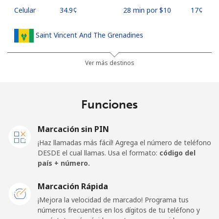
Celular
⁦34.9¢⁩
28 min por ⁦$10⁩
⁦17¢⁩
Saint Vincent And The Grenadines
Línea fija
⁦30.5¢⁩
32 min por ⁦$10⁩
-
Ver más destinos
Celular
⁦33.9¢⁩
29 min por ⁦$10⁩
-
Funciones
Samoa
Marcación sin PIN
Línea fija
⁦127.5¢⁩
7 min por ⁦$10⁩
-
¡Haz llamadas más fácil! Agrega el número de teléfono
DESDE el cual llamas. Usa el formato:
código del
Celular
⁦133.9¢⁩
7 min por ⁦$10⁩
⁦25¢⁩
país + número.
San Marino
Marcación Rápida
¡Mejora la velocidad de marcado! Programa tus
números frecuentes en los dígitos de tu teléfono y
Línea fija
⁦24.5¢⁩
40 min por ⁦$10⁩
-