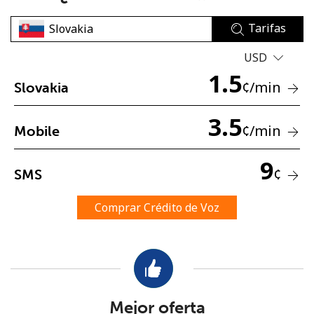
Tarifas
USD
1.5
¢
/min
Slovakia
No se ha creado una contraseña
3.5
¢
/min
Mobile
Mínimo 8 caracteres
Una letra mayúscula y una minúscula
9
Un número
¢
SMS
Un caracter especial
Comprar Crédito de Voz
Mantente en contacto para recibir nuestras mejores
ofertas.
Mejor oferta