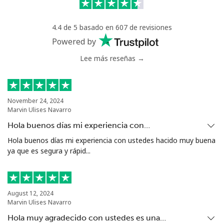
Celular
⁦40.9¢⁩
24 min por ⁦$10⁩
⁦27¢⁩
4.4 de 5 basado en 607 de revisiones
Serbia
Powered by
Lee más reseñas →
Línea fija
⁦24.5¢⁩
40 min por ⁦$10⁩
-
Celular
⁦55.5¢⁩
18 min por ⁦$10⁩
-
November 24, 2024
Marvin Ulises Navarro
Seychelles
Hola buenos días mi experiencia con…
Línea fija
⁦89.5¢⁩
11 min por ⁦$10⁩
-
Hola buenos días mi experiencia con ustedes hacido muy buena
ya que es segura y rápid...
Celular
⁦87.5¢⁩
11 min por ⁦$10⁩
-
Sierra Leone
August 12, 2024
Marvin Ulises Navarro
Celular
⁦61.9¢⁩
16 min por ⁦$10⁩
-
Hola muy agradecido con ustedes es una…