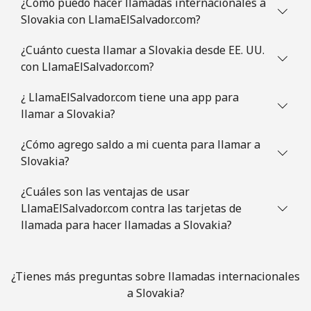
¿Cómo puedo hacer llamadas internacionales a
Slovakia con LlamaElSalvador.com?
Slovenia
¿Cuánto cuesta llamar a Slovakia desde EE. UU.
con LlamaElSalvador.com?
Línea fija
⁦34.5¢⁩
28 min por ⁦$10⁩
-
¿ LlamaElSalvador.com tiene una app para
Celular
⁦55.5¢⁩
18 min por ⁦$10⁩
-
llamar a Slovakia?
Solomon Islands
¿Cómo agrego saldo a mi cuenta para llamar a
Slovakia?
All
⁦163.9¢⁩
6 min por ⁦$10⁩
-
¿Cuáles son las ventajas de usar
country
LlamaElSalvador.com contra las tarjetas de
llamada para hacer llamadas a Slovakia?
Somalia
Línea fija
⁦57.5¢⁩
17 min por ⁦$10⁩
-
¿Tienes más preguntas sobre llamadas internacionales
a Slovakia?
Celular
⁦53.9¢⁩
18 min por ⁦$10⁩
-