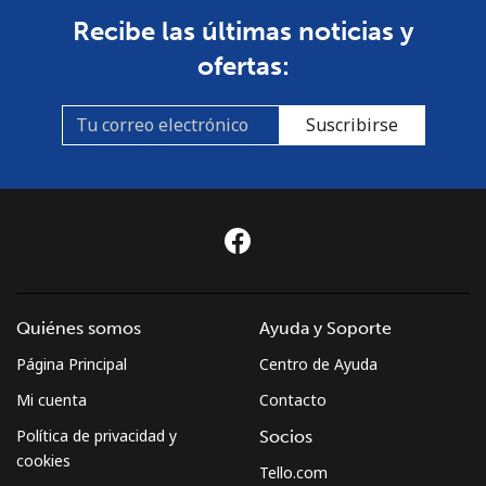
Recibe las últimas noticias y
Línea fija
⁦53.9¢⁩
18 min por ⁦$10⁩
-
ofertas:
Celular
⁦54.5¢⁩
18 min por ⁦$10⁩
-
Suscribirse
Sudan
Línea fija
⁦47.9¢⁩
20 min por ⁦$10⁩
-
Celular
⁦44.5¢⁩
22 min por ⁦$10⁩
⁦35¢⁩
Suriname
Quiénes somos
Ayuda y Soporte
Página Principal
Centro de Ayuda
Línea fija
⁦44.5¢⁩
22 min por ⁦$10⁩
-
Mi cuenta
Contacto
Celular
⁦46.5¢⁩
21 min por ⁦$10⁩
-
Política de privacidad y
Socios
cookies
Tello.com