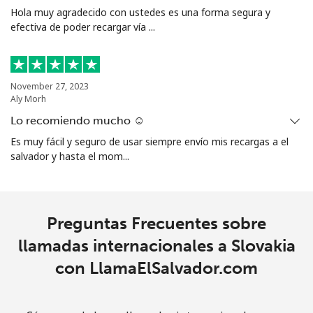
Hola muy agradecido con ustedes es una forma segura y
Singapore
efectiva de poder recargar vía ...
Línea fija
⁦1.9¢⁩
526 min por ⁦$10⁩
-
November 27, 2023
Celular
⁦1.9¢⁩
526 min por ⁦$10⁩
-
Aly Morh
Lo recomiendo mucho ☺️
Sint Maarten
Es muy fácil y seguro de usar siempre envío mis recargas a el
salvador y hasta el mom...
Línea fija
⁦24.9¢⁩
40 min por ⁦$10⁩
-
Celular
⁦24.9¢⁩
40 min por ⁦$10⁩
-
Preguntas Frecuentes sobre
Slovakia
llamadas internacionales a Slovakia
con LlamaElSalvador.com
Línea fija
⁦1.5¢⁩
665 min por ⁦$10⁩
-
Celular
⁦3.5¢⁩
285 min por ⁦$10⁩
⁦9¢⁩