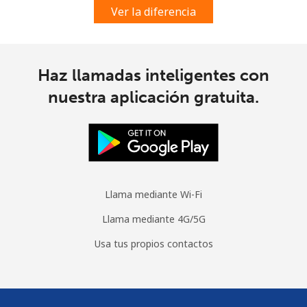
Spain
Ver la diferencia
Línea fija
⁦1.5¢⁩
665 min por ⁦$10⁩
-
Celular
⁦1.5¢⁩
665 min por ⁦$10⁩
⁦7¢⁩
Haz llamadas inteligentes con
nuestra aplicación gratuita.
Sri Lanka
Línea fija
⁦28.5¢⁩
35 min por ⁦$10⁩
-
Celular
⁦24.5¢⁩
40 min por ⁦$10⁩
-
Llama mediante Wi-Fi
St Helena
Llama mediante 4G/5G
Usa tus propios contactos
All
⁦283.5¢⁩
3 min por ⁦$10⁩
-
country
St Pierre And Miquelon