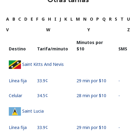
A
B
C
D
E
F
G
H
I
J
K
L
M
N
O
P
Q
R
S
T
U
V
W
Y
Z
Minutos por
Destino
Tarifa/minuto
⁦$10⁩
SMS
Saint Kitts And Nevis
Línea fija
⁦33.9¢⁩
29 min por ⁦$10⁩
-
Celular
⁦34.5¢⁩
28 min por ⁦$10⁩
-
Saint Lucia
Línea fija
⁦33.9¢⁩
29 min por ⁦$10⁩
-