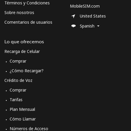
Sweden
Términos y Condiciones
MobileSIM.com
Sobre nosotros
United States
Línea fija
⁦1.9¢⁩
526 min por ⁦$10⁩
-
Comentarios de usuarios
Spanish
Celular
⁦5.9¢⁩
169 min por ⁦$10⁩
⁦8¢⁩
Lo que ofrecemos
Switzerland
Recarga de Celular
Comprar
Línea fija
⁦4.5¢⁩
222 min por ⁦$10⁩
-
¿Cómo Recargar?
Celular
⁦16.9¢⁩
59 min por ⁦$10⁩
⁦11¢⁩
Crédito de Voz
Comprar
Syria
Tarifas
Línea fija
⁦24.9¢⁩
40 min por ⁦$10⁩
-
Plan Mensual
Cómo Llamar
Celular
⁦26.5¢⁩
37 min por ⁦$10⁩
⁦35¢⁩
Números de Acceso