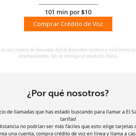
Un número
Un caracter especial
101 min por ⁦$10⁩
Comprar Crédito de Voz
es una tarjeta de llamadas digital disponible en línea y está hecho p
internacionales. No se entrega un producto físico.
Mantente en contacto para recibir nuestras mejores
ofertas.
Al abrir una cuenta en este sitio web, estoy de
acuerdo con estos
Términos y condiciones.
¿Por qué nosotros?
Únete
cio de llamadas que has estado buscando para llamar a El S
tarifas!
istancia no podrían ser más fáciles que esto: elige tarjeta
rea una cuenta, compra crédito de voz en línea y llama a cas