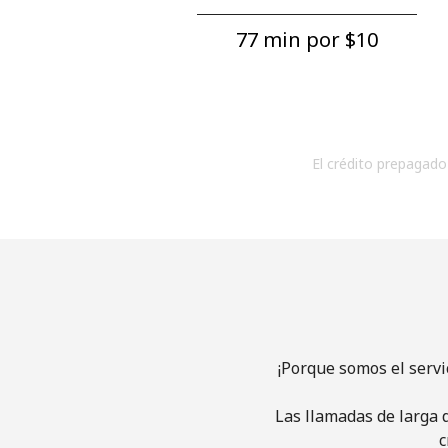
77 min por ⁦$10⁩
El crédito prepagado 
¡Porque somos el servi
Las llamadas de larga d
c