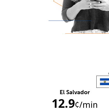
El Salvador
12.9
¢
/min