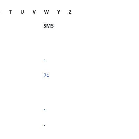
S
T
U
V
W
Y
Z
SMS
-
⁦7¢⁩
-
-