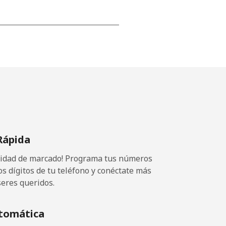
-
-
-
Rápida
-
ocidad de marcado! Programa tus números
-
os dígitos de tu teléfono y conéctate más
seres queridos.
⁦11¢⁩
tomática