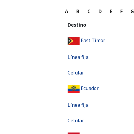
A
B
C
D
E
F
Destino
East Timor
Línea fija
Celular
Ecuador
Línea fija
Celular