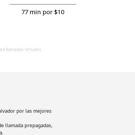
77 min por ⁦$10⁩
ara llamadas virtuales
alvador por las mejores
s de llamada prepagadas,
a.