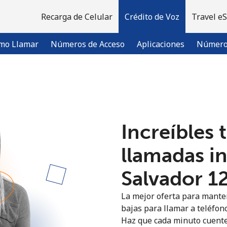
Recarga de Celular
Crédito de Voz
Travel e
mo Llamar
Números de Acceso
Aplicaciones
Número 
¡Bienvenido!
Increíbles 
¿Ya tienes una cuenta?
Inicia sesión →
llamadas in
Regístrate con
Salvador ⁦1
La mejor oferta para manten
bajas para llamar a teléfono
Haz que cada minuto cuente