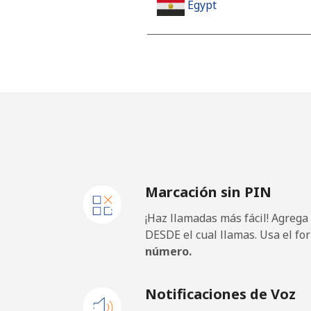
Egypt
Línea fija
Celular
Mobile - Etisalat
El Salvador
Marcación sin PIN
Línea fija
¡Haz llamadas más fácil! Agrega
Claro Landlines
DESDE el cual llamas. Usa el fo
número.
Celular
Notificaciones de Voz
Equatorial Guinea