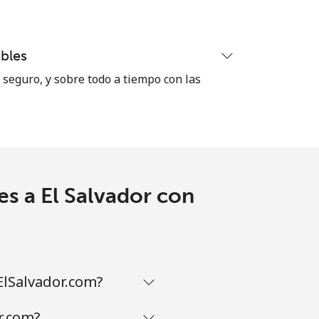
-
⁦38¢⁩
bles
seguro, y sobre todo a tiempo con las
-
-
s a El Salvador con
ElSalvador.com?
r.com?