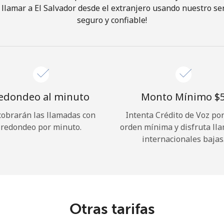
llamar a El Salvador desde el extranjero usando nuestro serv
seguro y confiable!
¡Hola!
Inicia sesión o
REGÍSTRATE →
edondeo al minuto
Monto Mínimo ⁦$5
cobrarán las llamadas con
Intenta Crédito de Voz po
redondeo por minuto.
orden mínima y disfruta ll
internacionales bajas
¿Olvidaste tu contraseña? →
Iniciar Sesión
Otras tarifas