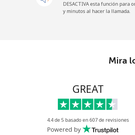
DESACTIVA esta función para om
y minutos al hacer la llamada.
All country
Eritrea
Línea fija
Mira l
Celular
Estonia
GREAT
Línea fija
Celular
4.4 de 5 basado en 607 de revisiones
Eswatini
Powered by