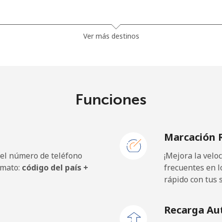
⁦13.9¢⁩
71 min por ⁦$10⁩
Ver más destinos
⁦19.5¢⁩
51 min por ⁦$10⁩
⁦15.9¢⁩
62 min por ⁦$10⁩
Funciones
Marcación 
⁦12.9¢⁩
77 min por ⁦$10⁩
 el número de teléfono
¡Mejora la vel
⁦9.9¢⁩
101 min por ⁦$10⁩
rmato:
código del país +
frecuentes en l
rápido con tus 
⁦12.9¢⁩
77 min por ⁦$10⁩
Recarga Au