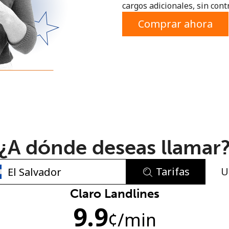
cargos adicionales, sin contr
o
Comprar ahora
¿A dónde deseas llamar
Tarifas
U
No se ha creado una contraseña
Claro Landlines
9.9
Mínimo 8 caracteres
¢
/min
Una letra mayúscula y una minúscula