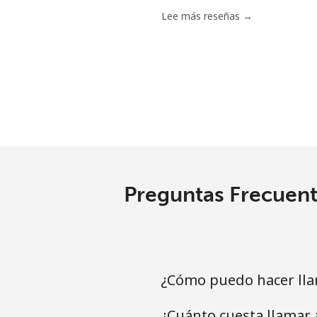
Línea fija
Lee más reseñas →
Celular
Ethiopia
Línea fija
Celular
Preguntas Frecuent
¿Cómo puedo hacer llam
¿Cuánto cuesta llamar 