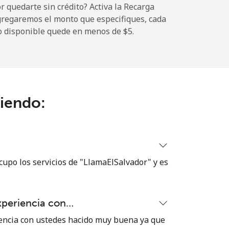
 quedarte sin crédito? Activa la Recarga
gregaremos el monto que especifiques, cada
-
o disponible quede en menos de ⁦$5⁩.
-
ciendo:
⁦8¢⁩
-
cupo los servicios de "LlamaElSalvador" y es
⁦8¢⁩
xperiencia con…
encia con ustedes hacido muy buena ya que