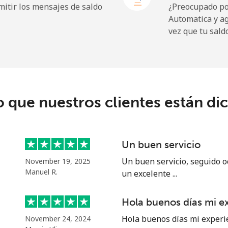
itir los mensajes de saldo
¿Preocupado por
Automatica y a
⁦72.9¢⁩
13 min por ⁦$10⁩
vez que tu sald
⁦32.9¢⁩
30 min por ⁦$10⁩
o que nuestros clientes están di
⁦32.9¢⁩
30 min por ⁦$10⁩
Un buen servicio
⁦1.5¢⁩
665 min por ⁦$10⁩
Un buen servicio, seguido o
November 19, 2025
Manuel R.
un excelente ...
⁦48.5¢⁩
20 min por ⁦$10⁩
Hola buenos días mi e
Hola buenos días mi experi
November 24, 2024