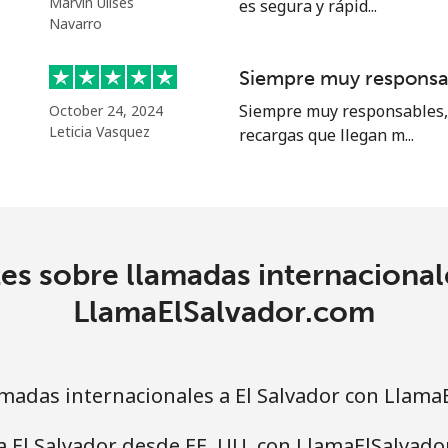
Marvin Ulises
es segura y rápid...
⁦25.9¢⁩
38 min por ⁦$10⁩
Navarro
⁦20.5¢⁩
48 min por ⁦$10⁩
Siempre muy responsa
Siempre muy responsables, 
October 24, 2024
Leticia Vasquez
recargas que llegan m...
⁦31.5¢⁩
31 min por ⁦$10⁩
⁦29.9¢⁩
33 min por ⁦$10⁩
es sobre llamadas internacionale
LlamaElSalvador.com
adas internacionales a El Salvador con Llama
a El Salvador desde EE. UU. con LlamaElSalvado