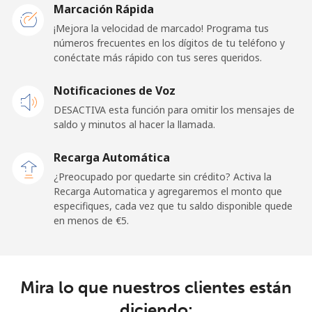
San Marino
Marcación Rápida
¡Mejora la velocidad de marcado! Programa tus
números frecuentes en los dígitos de tu teléfono y
Línea fija
⁦21.9¢⁩
45 min por ⁦€10⁩
-
conéctate más rápido con tus seres queridos.
Celular
⁦20.9¢⁩
47 min por ⁦€10⁩
-
Notificaciones de Voz
DESACTIVA esta función para omitir los mensajes de
Sao Tome And Principe
saldo y minutos al hacer la llamada.
All
⁦194.5¢⁩
5 min por ⁦€10⁩
-
Recarga Automática
country
¿Preocupado por quedarte sin crédito? Activa la
Recarga Automatica y agregaremos el monto que
Saudi Arabia
especifiques, cada vez que tu saldo disponible quede
en menos de ⁦€5⁩.
Línea fija
⁦13.9¢⁩
71 min por ⁦€10⁩
-
Celular
⁦20.9¢⁩
47 min por ⁦€10⁩
-
Mira lo que nuestros clientes están
diciendo:
Senegal