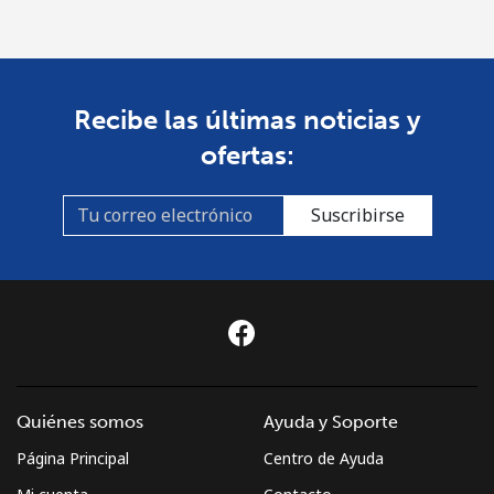
country
St Pierre And Miquelon
Recibe las últimas noticias y
Línea fija
⁦48.5¢⁩
20 min por ⁦€10⁩
-
ofertas:
Celular
⁦52.5¢⁩
19 min por ⁦€10⁩
-
Suscribirse
Sudan
Línea fija
⁦43.5¢⁩
22 min por ⁦€10⁩
-
Celular
⁦39.9¢⁩
25 min por ⁦€10⁩
⁦31¢⁩
Suriname
Quiénes somos
Ayuda y Soporte
Página Principal
Centro de Ayuda
Línea fija
⁦39.9¢⁩
25 min por ⁦€10⁩
-