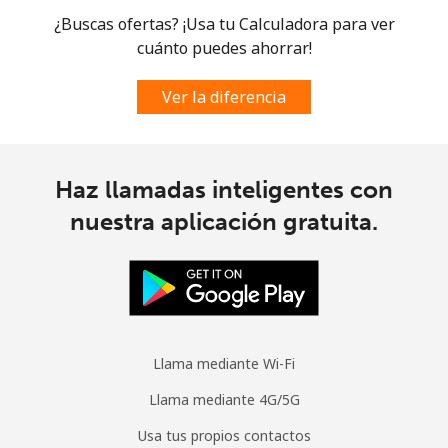
¿Buscas ofertas? ¡Usa tu Calculadora para ver
Celular
⁦63.9¢⁩
15 min por ⁦€10⁩
-
cuánto puedes ahorrar!
Spain
Ver la diferencia
Línea fija
⁦1.5¢⁩
665 min por ⁦€10⁩
-
Celular
⁦1.5¢⁩
665 min por ⁦€10⁩
⁦7¢⁩
Haz llamadas inteligentes con
nuestra aplicación gratuita.
Sri Lanka
Línea fija
⁦27.5¢⁩
36 min por ⁦€10⁩
-
Celular
⁦22.5¢⁩
44 min por ⁦€10⁩
-
Llama mediante Wi-Fi
St Helena
Llama mediante 4G/5G
Usa tus propios contactos
All
⁦255.9¢⁩
3 min por ⁦€10⁩
-