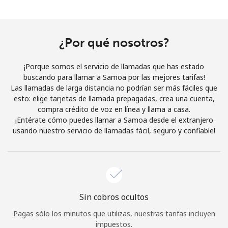
Al abrir una cuenta en este sitio web, estoy de acuerdo con
estos
Términos y condiciones.
¿Por qué nosotros?
Únete
¡Porque somos el servicio de llamadas que has estado
buscando para llamar a Samoa por las mejores tarifas!
Las llamadas de larga distancia no podrían ser más fáciles que
esto: elige tarjetas de llamada prepagadas, crea una cuenta,
¡Hola!
compra crédito de voz en línea y llama a casa.
¡Entérate cómo puedes llamar a Samoa desde el extranjero
usando nuestro servicio de llamadas fácil, seguro y confiable!
Inicia sesión o
REGÍSTRATE →
Sin cobros ocultos
¿Olvidaste tu contraseña? →
Pagas sólo los minutos que utilizas, nuestras tarifas incluyen
impuestos.