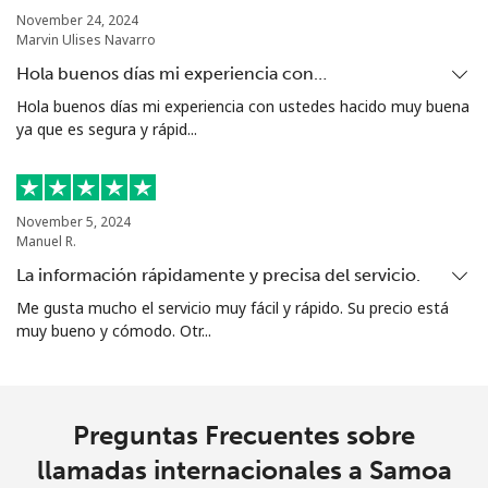
Sierra Leone
November 24, 2024
Marvin Ulises Navarro
Celular
⁦55.9¢⁩
17 min por ⁦€10⁩
-
Hola buenos días mi experiencia con…
Hola buenos días mi experiencia con ustedes hacido muy buena
Singapore
ya que es segura y rápid...
Línea fija
⁦1.8¢⁩
555 min por ⁦€10⁩
-
November 5, 2024
Celular
⁦1.8¢⁩
555 min por ⁦€10⁩
-
Manuel R.
La información rápidamente y precisa del servicio.
Sint Maarten
Me gusta mucho el servicio muy fácil y rápido. Su precio está
muy bueno y cómodo. Otr...
Línea fija
⁦22.5¢⁩
44 min por ⁦€10⁩
-
Celular
⁦22.5¢⁩
44 min por ⁦€10⁩
-
Preguntas Frecuentes sobre
Slovakia
llamadas internacionales a Samoa