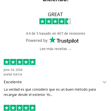
Línea fija
⁦42.5¢⁩
23 min por ⁦€10⁩
-
GREAT
Celular
⁦36.9¢⁩
27 min por ⁦€10⁩
⁦24¢⁩
4.4 de 5 basado en 607 de revisiones
Serbia
Powered by
Lee más reseñas →
Línea fija
⁦21.9¢⁩
45 min por ⁦€10⁩
-
Celular
⁦53.5¢⁩
18 min por ⁦€10⁩
-
June 24, 2026
Juanje Garcia
Seychelles
Excelente
Línea fija
⁦80.9¢⁩
12 min por ⁦€10⁩
-
La verdad es que considero que es un buen método para
recargar desde el exterior. Yo...
Celular
⁦78.9¢⁩
12 min por ⁦€10⁩
-