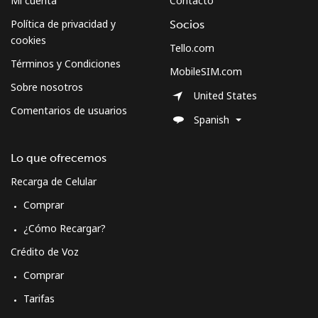
Mi cuenta
Contacto
Celular
⁦41.9¢⁩
23 min por ⁦€10⁩
-
Política de privacidad y
Socios
cookies
Tello.com
Sweden
Términos y Condiciones
MobileSIM.com
Sobre nosotros
United States
Línea fija
⁦1.8¢⁩
555 min por ⁦€10⁩
-
Comentarios de usuarios
Spanish
Celular
⁦5.5¢⁩
181 min por ⁦€10⁩
⁦7¢⁩
Lo que ofrecemos
Switzerland
Recarga de Celular
Comprar
Línea fija
⁦4.5¢⁩
222 min por ⁦€10⁩
-
¿Cómo Recargar?
Celular
⁦15.5¢⁩
64 min por ⁦€10⁩
⁦10¢⁩
Crédito de Voz
Comprar
Syria
Tarifas
Línea fija
⁦22.5¢⁩
44 min por ⁦€10⁩
-