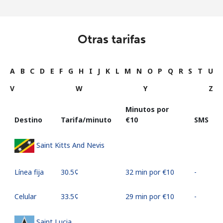
Otras tarifas
A
B
C
D
E
F
G
H
I
J
K
L
M
N
O
P
Q
R
S
T
U
V
W
Y
Z
Minutos por
Destino
Tarifa/minuto
⁦€10⁩
SMS
Saint Kitts And Nevis
Línea fija
⁦30.5¢⁩
32 min por ⁦€10⁩
-
Celular
⁦33.5¢⁩
29 min por ⁦€10⁩
-
Saint Lucia