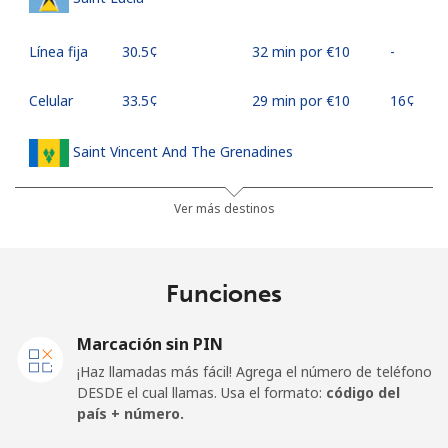
Línea fija
⁦30.5¢⁩
32 min por ⁦€10⁩
-
Celular
⁦33.5¢⁩
29 min por ⁦€10⁩
⁦16¢⁩
Saint Vincent And The Grenadines
Línea fija
⁦27.5¢⁩
36 min por ⁦€10⁩
-
Ver más destinos
Celular
⁦30.5¢⁩
32 min por ⁦€10⁩
-
Funciones
Samoa
Marcación sin PIN
Línea fija
⁦115.5¢⁩
8 min por ⁦€10⁩
-
¡Haz llamadas más fácil! Agrega el número de teléfono
DESDE el cual llamas. Usa el formato:
código del
Celular
⁦121.5¢⁩
8 min por ⁦€10⁩
⁦23¢⁩
país + número.