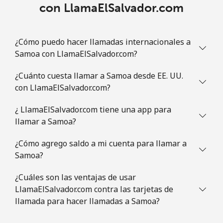
con LlamaElSalvador.com
Línea fija
⁦1.5¢⁩
665 min por ⁦€10⁩
-
Celular
⁦3.5¢⁩
285 min por ⁦€10⁩
⁦8¢⁩
¿Cómo puedo hacer llamadas internacionales a
Samoa con LlamaElSalvador.com?
Slovenia
¿Cuánto cuesta llamar a Samoa desde EE. UU.
con LlamaElSalvador.com?
Línea fija
⁦32.9¢⁩
30 min por ⁦€10⁩
-
¿ LlamaElSalvador.com tiene una app para
Celular
⁦50.5¢⁩
19 min por ⁦€10⁩
-
llamar a Samoa?
Solomon Islands
¿Cómo agrego saldo a mi cuenta para llamar a
Samoa?
All
⁦148.5¢⁩
6 min por ⁦€10⁩
-
¿Cuáles son las ventajas de usar
country
LlamaElSalvador.com contra las tarjetas de
llamada para hacer llamadas a Samoa?
Somalia