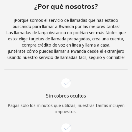
Al abrir una cuenta en este sitio web, estoy de acuerdo con
¿Por qué nosotros?
estos
Términos y condiciones.
¡Porque somos el servicio de llamadas que has estado
buscando para llamar a Rwanda por las mejores tarifas!
Únete
Las llamadas de larga distancia no podrían ser más fáciles que
esto: elige tarjetas de llamada prepagadas, crea una cuenta,
compra crédito de voz en línea y llama a casa.
¡Entérate cómo puedes llamar a Rwanda desde el extranjero
usando nuestro servicio de llamadas fácil, seguro y confiable!
¡Hola!
Inicia sesión o
REGÍSTRATE →
Sin cobros ocultos
Pagas sólo los minutos que utilizas, nuestras tarifas incluyen
impuestos.
¿Olvidaste tu contraseña? →