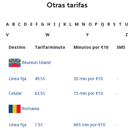
Otras tarifas
A
B
C
D
E
F
G
H
I
J
K
L
M
N
O
P
Q
R
S
T
U
V
W
Y
Z
Destino
Tarifa/minuto
Minutos por ⁦€10⁩
SMS
Reunion Island
Línea fija
⁦49.5¢⁩
20 min por ⁦€10⁩
-
Celular
⁦63.5¢⁩
15 min por ⁦€10⁩
-
Romania
Línea fija
⁦1.5¢⁩
665 min por ⁦€10⁩
-