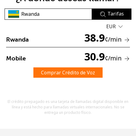
Tarifas
EUR
38.9
¢
/min
Rwanda
No se ha creado una contraseña
30.9
¢
/min
Mobile
Mínimo 8 caracteres
Una letra mayúscula y una minúscula
Un número
Comprar Crédito de Voz
Un caracter especial
El crédito prepagado es una tarjeta de llamadas digital disponible en
línea y está hecho para llamadas virtuales internacionales. No se
entrega un producto físico.
Mantente en contacto para recibir nuestras mejores
ofertas.