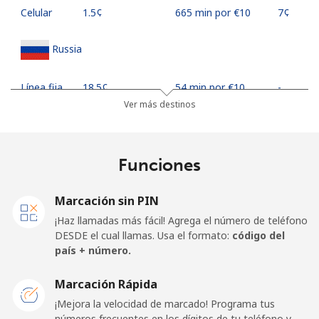
Celular
⁦1.5¢⁩
665 min por ⁦€10⁩
⁦7¢⁩
Russia
Línea fija
⁦18.5¢⁩
54 min por ⁦€10⁩
-
Ver más destinos
Celular
⁦30.9¢⁩
32 min por ⁦€10⁩
-
Rwanda
Funciones
Línea fija
⁦38.9¢⁩
25 min por ⁦€10⁩
-
Marcación sin PIN
¡Haz llamadas más fácil! Agrega el número de teléfono
Celular
⁦30.9¢⁩
32 min por ⁦€10⁩
-
DESDE el cual llamas. Usa el formato:
código del
país + número.
Marcación Rápida
¡Mejora la velocidad de marcado! Programa tus
números frecuentes en los dígitos de tu teléfono y