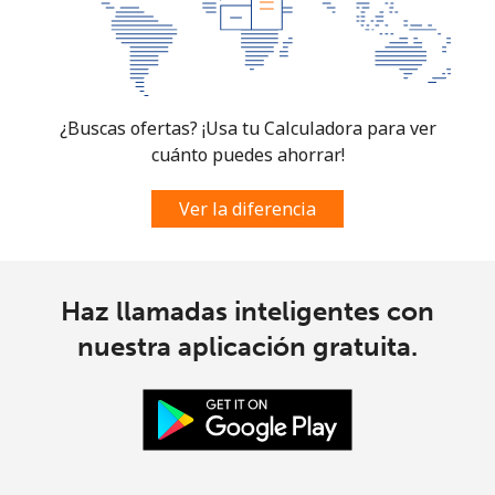
⁦€10⁩
Micronesia
¿Buscas ofertas? ¡Usa tu Calculadora para ver
All country
⁦64.5¢⁩
15 min por
-
cuánto puedes ahorrar!
⁦€10⁩
Ver la diferencia
Moldova
Línea fija
⁦35.5¢⁩
28 min por
-
⁦€10⁩
Haz llamadas inteligentes con
nuestra aplicación gratuita.
Celular
⁦35.9¢⁩
27 min por
⁦28¢⁩
⁦€10⁩
Monaco
Línea fija
⁦38.5¢⁩
25 min por
-