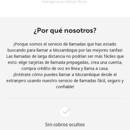
entrega un producto físico.
Al abrir una cuenta en este sitio web, estoy de acuerdo con
estos
Términos y condiciones.
Únete
¿Por qué nosotros?
¡Porque somos el servicio de llamadas que has estado
buscando para llamar a Mozambique por las mejores tarifas!
Las llamadas de larga distancia no podrían ser más fáciles que
¡Hola!
esto: elige tarjetas de llamada prepagadas, crea una cuenta,
compra crédito de voz en línea y llama a casa.
¡Entérate cómo puedes llamar a Mozambique desde el
Inicia sesión o
REGÍSTRATE →
extranjero usando nuestro servicio de llamadas fácil, seguro y
confiable!
¿Olvidaste tu contraseña? →
Sin cobros ocultos