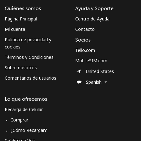
Celular
⁦53.9¢⁩
18 min por
-
Quiénes somos
Ayuda y Soporte
⁦€10⁩
Página Principal
Centro de Ayuda
Montserrat
Mi cuenta
Contacto
Política de privacidad y
Socios
All country
⁦33.5¢⁩
29 min por
-
cookies
⁦€10⁩
Tello.com
Términos y Condiciones
MobileSIM.com
Morocco
Sobre nosotros
United States
Comentarios de usuarios
Spanish
Línea fija
⁦16.5¢⁩
60 min por
-
⁦€10⁩
Lo que ofrecemos
Celular
⁦70.9¢⁩
14 min por
-
Recarga de Celular
⁦€10⁩
Comprar
Mozambique
¿Cómo Recargar?
Crédito de Voz