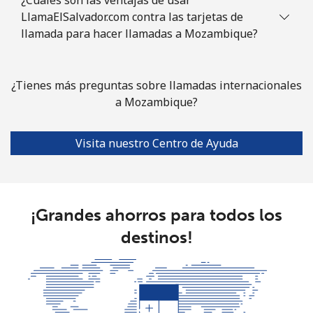
⁦€10⁩
LlamaElSalvador.com contra las tarjetas de
llamada para hacer llamadas a Mozambique?
Celular
⁦6.9¢⁩
144 min por
⁦28¢⁩
⁦€10⁩
¿Tienes más preguntas sobre llamadas internacionales
Mayotte Island
a Mozambique?
Línea fija
⁦33.9¢⁩
29 min por
-
⁦€10⁩
Visita nuestro Centro de Ayuda
Celular
⁦55.9¢⁩
17 min por
-
⁦€10⁩
¡Grandes ahorros para todos los
Mexico
destinos!
Línea fija
⁦1.5¢⁩
665 min por
-
⁦€10⁩
Celular
⁦1.5¢⁩
665 min por
⁦7¢⁩