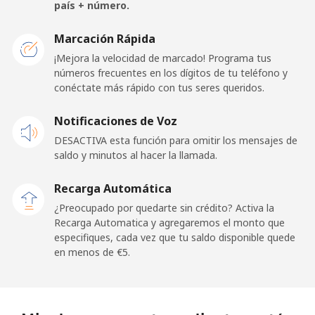
país + número.
Malawi
Marcación Rápida
Línea fija
⁦55.9¢⁩
17 min por
-
¡Mejora la velocidad de marcado! Programa tus
⁦€10⁩
números frecuentes en los dígitos de tu teléfono y
conéctate más rápido con tus seres queridos.
Celular
⁦55.9¢⁩
17 min por
-
Notificaciones de Voz
⁦€10⁩
DESACTIVA esta función para omitir los mensajes de
saldo y minutos al hacer la llamada.
Malaysia
Recarga Automática
Línea fija
⁦1.5¢⁩
665 min por
-
¿Preocupado por quedarte sin crédito? Activa la
⁦€10⁩
Recarga Automatica y agregaremos el monto que
especifiques, cada vez que tu saldo disponible quede
Celular
⁦1.5¢⁩
665 min por
-
en menos de ⁦€5⁩.
⁦€10⁩
Maldives