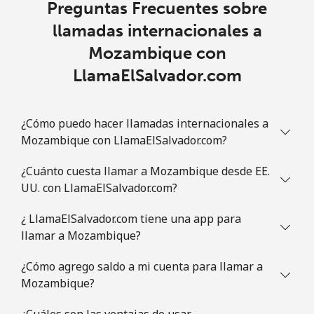
Preguntas Frecuentes sobre
Línea fija
⁦5.9¢⁩
169 min por
-
llamadas internacionales a
⁦€10⁩
Mozambique con
LlamaElSalvador.com
Celular
⁦28.5¢⁩
35 min por
-
⁦€10⁩
¿Cómo puedo hacer llamadas internacionales a
Mauritania
Mozambique con LlamaElSalvador.com?
Línea fija
⁦78.5¢⁩
12 min por
-
¿Cuánto cuesta llamar a Mozambique desde EE.
⁦€10⁩
UU. con LlamaElSalvador.com?
Celular
⁦80.9¢⁩
12 min por
-
¿ LlamaElSalvador.com tiene una app para
⁦€10⁩
llamar a Mozambique?
Mauritius
¿Cómo agrego saldo a mi cuenta para llamar a
Mozambique?
Línea fija
⁦7.5¢⁩
133 min por
-
¿Cuáles son las ventajas de usar