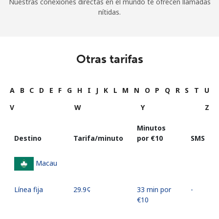
Nuestras conexiones directas en el mundo te ofrecen llamadas
nítidas.
Otras tarifas
A
B
C
D
E
F
G
H
I
J
K
L
M
N
O
P
Q
R
S
T
U
V
W
Y
Z
Minutos
Destino
Tarifa/minuto
por ⁦€10⁩
SMS
Macau
Línea fija
⁦29.9¢⁩
33 min por
-
⁦€10⁩