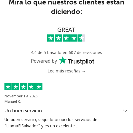
Mira lo que nuestros clientes están
Línea fija
⁦99.5¢⁩
10 min por
-
diciendo:
⁦€10⁩
Celular
⁦98.5¢⁩
10 min por
-
GREAT
⁦€10⁩
Mali
4.4 de 5 basado en 607 de revisiones
Powered by
Línea fija
⁦48.9¢⁩
20 min por
-
Lee más reseñas →
⁦€10⁩
Celular
⁦52.5¢⁩
19 min por
⁦16¢⁩
⁦€10⁩
November 19, 2025
Manuel R.
Malta
Un buen servicio
Un buen servicio, seguido ocupo los servicios de
Línea fija
⁦35.5¢⁩
28 min por
-
"LlamaElSalvador" y es un excelente ...
⁦€10⁩