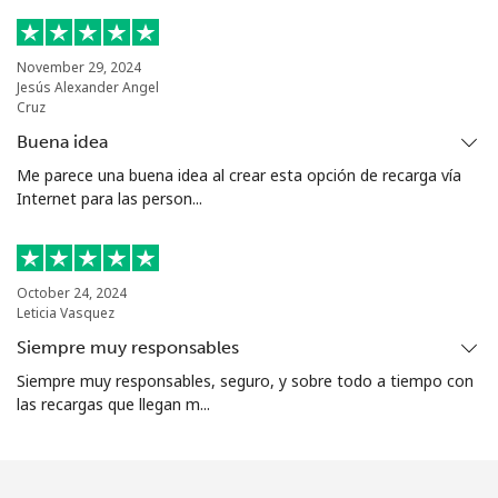
Celular
⁦56.5¢⁩
17 min por
⁦7¢⁩
⁦€10⁩
November 29, 2024
Jesús Alexander Angel
Cruz
Mariana Islands
Buena idea
Me parece una buena idea al crear esta opción de recarga vía
All country
⁦9.9¢⁩
101 min por
-
Internet para las person...
⁦€10⁩
Marshall Islands
October 24, 2024
Leticia Vasquez
Línea fija
⁦31.5¢⁩
31 min por
-
⁦€10⁩
Siempre muy responsables
Siempre muy responsables, seguro, y sobre todo a tiempo con
Celular
⁦31.5¢⁩
31 min por
-
las recargas que llegan m...
⁦€10⁩
Martinique