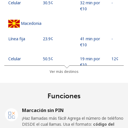
Celular
⁦30.5¢⁩
32 min por
-
⁦€10⁩
Macedonia
Línea fija
⁦23.9¢⁩
41 min por
-
⁦€10⁩
Celular
⁦50.5¢⁩
19 min por
⁦12¢⁩
⁦€10⁩
Ver más destinos
Madagascar
Funciones
Línea fija
⁦73.9¢⁩
13 min por
-
⁦€10⁩
Marcación sin PIN
Celular
⁦79.9¢⁩
12 min por
-
¡Haz llamadas más fácil! Agrega el número de teléfono
⁦€10⁩
DESDE el cual llamas. Usa el formato:
código del