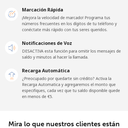
Malawi
Marcación Rápida
Línea fija
⁦55.9¢⁩
17 min por
-
¡Mejora la velocidad de marcado! Programa tus
⁦€10⁩
números frecuentes en los dígitos de tu teléfono y
conéctate más rápido con tus seres queridos.
Celular
⁦55.9¢⁩
17 min por
-
Notificaciones de Voz
⁦€10⁩
DESACTIVA esta función para omitir los mensajes de
saldo y minutos al hacer la llamada.
Malaysia
Recarga Automática
Línea fija
⁦1.5¢⁩
665 min por
-
¿Preocupado por quedarte sin crédito? Activa la
⁦€10⁩
Recarga Automatica y agregaremos el monto que
especifiques, cada vez que tu saldo disponible quede
Celular
⁦1.5¢⁩
665 min por
-
en menos de ⁦€5⁩.
⁦€10⁩
Maldives
Mira lo que nuestros clientes están