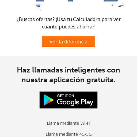
Micronesia
¿Buscas ofertas? ¡Usa tu Calculadora para ver
cuánto puedes ahorrar!
All country
⁦64.5¢⁩
15 min por
-
⁦€10⁩
Ver la diferencia
Moldova
Haz llamadas inteligentes con
Línea fija
⁦35.5¢⁩
28 min por
-
⁦€10⁩
nuestra aplicación gratuita.
Celular
⁦35.9¢⁩
27 min por
⁦28¢⁩
⁦€10⁩
Monaco
Llama mediante Wi-Fi
Línea fija
⁦38.5¢⁩
25 min por
-
Llama mediante 4G/5G
⁦€10⁩