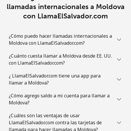
Línea fija
⁦5.9¢⁩
169 min por
-
llamadas internacionales a Moldova
⁦€10⁩
con LlamaElSalvador.com
Celular
⁦28.5¢⁩
35 min por
-
⁦€10⁩
¿Cómo puedo hacer llamadas internacionales a
Moldova con LlamaElSalvador.com?
Mauritania
¿Cuánto cuesta llamar a Moldova desde EE. UU.
Línea fija
⁦78.5¢⁩
12 min por
-
con LlamaElSalvador.com?
⁦€10⁩
¿ LlamaElSalvador.com tiene una app para
llamar a Moldova?
Celular
⁦80.9¢⁩
12 min por
-
⁦€10⁩
¿Cómo agrego saldo a mi cuenta para llamar a
Moldova?
Mauritius
¿Cuáles son las ventajas de usar
Línea fija
⁦7.5¢⁩
133 min por
-
LlamaElSalvador.com contra las tarjetas de
⁦€10⁩
llamada para hacer llamadas a Moldova?