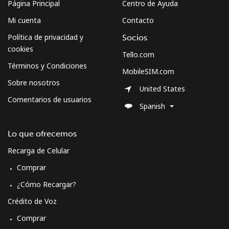
Página Principal
Centro de Ayuda
⁦€10⁩
Mi cuenta
Contacto
Montserrat
Política de privacidad y
Socios
cookies
Tello.com
All country
⁦33.5¢⁩
29 min por
-
Términos y Condiciones
⁦€10⁩
MobileSIM.com
Sobre nosotros
United States
Morocco
Comentarios de usuarios
Spanish
Línea fija
⁦16.5¢⁩
60 min por
-
Lo que ofrecemos
⁦€10⁩
Recarga de Celular
Celular
⁦70.9¢⁩
14 min por
-
Comprar
⁦€10⁩
¿Cómo Recargar?
Mozambique
Crédito de Voz
Comprar
Línea fija
⁦33.5¢⁩
29 min por
-