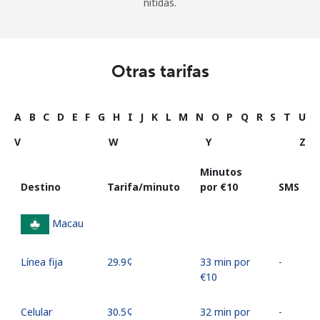
nítidas.
Otras tarifas
A
B
C
D
E
F
G
H
I
J
K
L
M
N
O
P
Q
R
S
T
U
V
W
Y
Z
Minutos
Destino
Tarifa/minuto
por ⁦€10⁩
SMS
Macau
Línea fija
⁦29.9¢⁩
33 min por
-
⁦€10⁩
Celular
⁦30.5¢⁩
32 min por
-