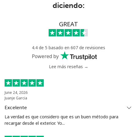
Línea fija
⁦99.5¢⁩
10 min por
-
diciendo:
⁦€10⁩
Celular
⁦98.5¢⁩
10 min por
-
GREAT
⁦€10⁩
Mali
4.4 de 5 basado en 607 de revisiones
Powered by
Línea fija
⁦48.9¢⁩
20 min por
-
Lee más reseñas →
⁦€10⁩
Celular
⁦52.5¢⁩
19 min por
⁦16¢⁩
⁦€10⁩
June 24, 2026
Juanje Garcia
Malta
Excelente
La verdad es que considero que es un buen método para
Línea fija
⁦35.5¢⁩
28 min por
-
recargar desde el exterior. Yo...
⁦€10⁩