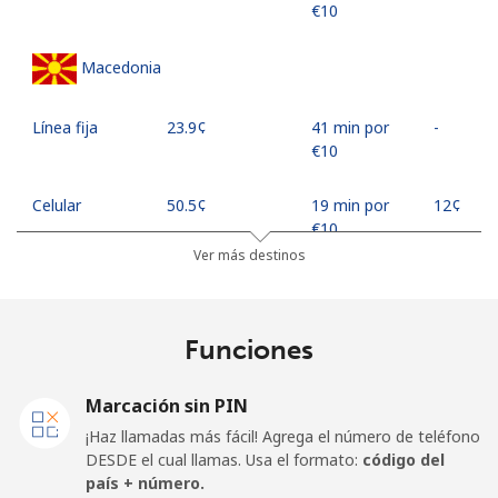
⁦€10⁩
Macedonia
Línea fija
⁦23.9¢⁩
41 min por
-
⁦€10⁩
Celular
⁦50.5¢⁩
19 min por
⁦12¢⁩
⁦€10⁩
Ver más destinos
Madagascar
Funciones
Línea fija
⁦73.9¢⁩
13 min por
-
⁦€10⁩
Marcación sin PIN
Celular
⁦79.9¢⁩
12 min por
-
¡Haz llamadas más fácil! Agrega el número de teléfono
⁦€10⁩
DESDE el cual llamas. Usa el formato:
código del
país + número.