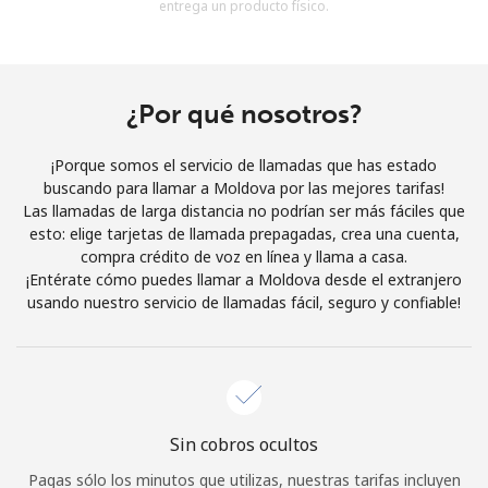
entrega un producto físico.
Al abrir una cuenta en este sitio web, estoy de acuerdo con
estos
Términos y condiciones.
Únete
¿Por qué nosotros?
¡Porque somos el servicio de llamadas que has estado
buscando para llamar a Moldova por las mejores tarifas!
Las llamadas de larga distancia no podrían ser más fáciles que
¡Hola!
esto: elige tarjetas de llamada prepagadas, crea una cuenta,
compra crédito de voz en línea y llama a casa.
¡Entérate cómo puedes llamar a Moldova desde el extranjero
Inicia sesión o
REGÍSTRATE →
usando nuestro servicio de llamadas fácil, seguro y confiable!
Sin cobros ocultos
¿Olvidaste tu contraseña? →
Pagas sólo los minutos que utilizas, nuestras tarifas incluyen