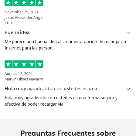
Celular
⁦56.5¢⁩
17 min por
⁦7¢⁩
⁦€10⁩
November 29, 2024
Jesús Alexander Angel
Cruz
Mariana Islands
Buena idea
Me parece una buena idea al crear esta opción de recarga vía
All country
⁦9.9¢⁩
101 min por
-
Internet para las person...
⁦€10⁩
Marshall Islands
August 12, 2024
Marvin Ulises Navarro
Línea fija
⁦31.5¢⁩
31 min por
-
⁦€10⁩
Hola muy agradecido con ustedes es una…
Hola muy agradecido con ustedes es una forma segura y
Celular
⁦31.5¢⁩
31 min por
-
efectiva de poder recargar vía ...
⁦€10⁩
Martinique
Preguntas Frecuentes sobre