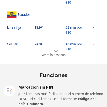
⁦€10⁩
Ecuador
Línea fija
⁦18.9¢⁩
52 min por
-
⁦€10⁩
Celular
⁦24.9¢⁩
40 min por
-
⁦€10⁩
Ver más destinos
Egypt
Funciones
Línea fija
⁦12.5¢⁩
80 min por
-
⁦€10⁩
Marcación sin PIN
Celular
⁦17.5¢⁩
57 min por
-
¡Haz llamadas más fácil! Agrega el número de teléfono
⁦€10⁩
DESDE el cual llamas. Usa el formato:
código del
país + número.