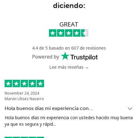
diciendo:
Eritrea
Línea fija
⁦29.9¢⁩
33 min por
-
GREAT
⁦€10⁩
Celular
⁦29.9¢⁩
33 min por
⁦7¢⁩
4.4 de 5 basado en 607 de revisiones
⁦€10⁩
Powered by
Estonia
Lee más reseñas →
Línea fija
⁦1.5¢⁩
665 min por
-
⁦€10⁩
November 24, 2024
Marvin Ulises Navarro
Celular
⁦43.9¢⁩
22 min por
⁦7¢⁩
Hola buenos días mi experiencia con…
⁦€10⁩
Hola buenos días mi experiencia con ustedes hacido muy buena
ya que es segura y rápid...
Eswatini