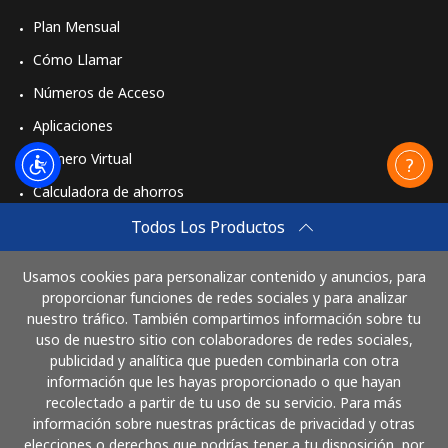
Plan Mensual
Cómo Llamar
Números de Acceso
Aplicaciones
Número Virtual
Calculadora de ahorros
Travel eSIM
Todos Los Productos
Comprar
Usamos cookies para personalizar contenido y anuncios, para
Cómo funciona
proporcionar funciones de redes sociales y para analizar
nuestro tráfico. También compartimos información sobre tu
uso de nuestro sitio con colaboradores de redes sociales,
publicidad y analítica que pueden combinarla con otra
Paga con
información que les hayas proporcionado o que hayan
recolectado a partir de tu uso de su servicio. Para más
información sobre nuestras prácticas de privacidad y otras
elecciones o derechos que podrías tener a tu disposición, por