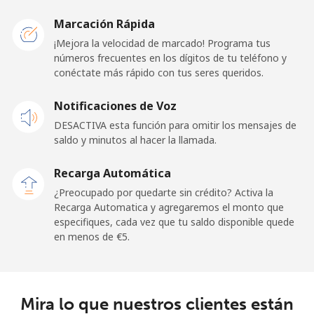
Mobile -
⁦14.5¢⁩
68 min por
-
Etisalat
⁦€10⁩
Marcación Rápida
¡Mejora la velocidad de marcado! Programa tus
El Salvador
números frecuentes en los dígitos de tu teléfono y
conéctate más rápido con tus seres queridos.
Línea fija
⁦13.5¢⁩
74 min por
-
Notificaciones de Voz
⁦€10⁩
DESACTIVA esta función para omitir los mensajes de
Claro
⁦10.5¢⁩
95 min por
-
saldo y minutos al hacer la llamada.
Landlines
⁦€10⁩
Recarga Automática
Celular
⁦13.5¢⁩
74 min por
⁦10¢⁩
¿Preocupado por quedarte sin crédito? Activa la
⁦€10⁩
Recarga Automatica y agregaremos el monto que
especifiques, cada vez que tu saldo disponible quede
en menos de ⁦€5⁩.
Equatorial Guinea
All country
⁦65.9¢⁩
15 min por
-
⁦€10⁩
Mira lo que nuestros clientes están