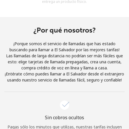
entrega un producto físico.
Al abrir una cuenta en este sitio web, estoy de acuerdo con
estos
Términos y condiciones.
Únete
¿Por qué nosotros?
¡Porque somos el servicio de llamadas que has estado
buscando para llamar a El Salvador por las mejores tarifas!
Las llamadas de larga distancia no podrían ser más fáciles que
¡Hola!
esto: elige tarjetas de llamada prepagadas, crea una cuenta,
compra crédito de voz en línea y llama a casa.
¡Entérate cómo puedes llamar a El Salvador desde el extranjero
Inicia sesión o
REGÍSTRATE →
usando nuestro servicio de llamadas fácil, seguro y confiable!
Sin cobros ocultos
¿Olvidaste tu contraseña? →
Pagas sólo los minutos que utilizas, nuestras tarifas incluyen