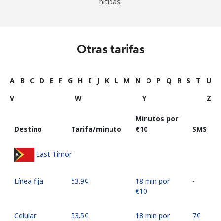
nítidas.
Otras tarifas
A
B
C
D
E
F
G
H
I
J
K
L
M
N
O
P
Q
R
S
T
U
V
W
Y
Z
Minutos por
Destino
Tarifa/minuto
⁦€10⁩
SMS
East Timor
Línea fija
⁦53.9¢⁩
18 min por
-
⁦€10⁩
Celular
⁦53.5¢⁩
18 min por
⁦7¢⁩