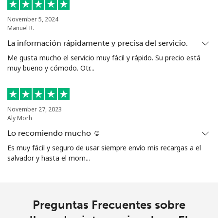
Línea fija
⁦23.5¢⁩
42 min por
-
⁦€10⁩
November 5, 2024
Manuel R.
Celular
⁦19.5¢⁩
51 min por
⁦34¢⁩
La información rápidamente y precisa del servicio.
⁦€10⁩
Me gusta mucho el servicio muy fácil y rápido. Su precio está
muy bueno y cómodo. Otr...
Ethiopia
Línea fija
⁦28.5¢⁩
35 min por
-
November 27, 2023
⁦€10⁩
Aly Morh
Lo recomiendo mucho ☺️
Celular
⁦27.5¢⁩
36 min por
-
Es muy fácil y seguro de usar siempre envío mis recargas a el
⁦€10⁩
salvador y hasta el mom...
Preguntas Frecuentes sobre