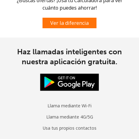
¿Buscas ofertas? ¡Usa tu Calculadora para ver
cuánto puedes ahorrar!
All country
⁦64.5¢⁩
15 min por
-
⁦€10⁩
Ver la diferencia
Moldova
Haz llamadas inteligentes con
Línea fija
⁦35.5¢⁩
28 min por
-
⁦€10⁩
nuestra aplicación gratuita.
Celular
⁦35.9¢⁩
27 min por
⁦28¢⁩
⁦€10⁩
Monaco
Llama mediante Wi-Fi
Línea fija
⁦38.5¢⁩
25 min por
-
Llama mediante 4G/5G
⁦€10⁩
Usa tus propios contactos
Celular
⁦48.5¢⁩
20 min por
⁦9¢⁩