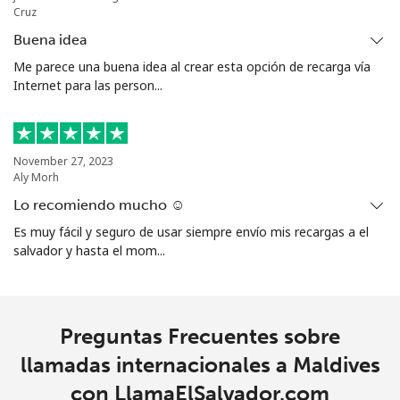
Cruz
Mariana Islands
Buena idea
Me parece una buena idea al crear esta opción de recarga vía
All country
⁦9.9¢⁩
101 min por
-
Internet para las person...
⁦€10⁩
Marshall Islands
November 27, 2023
Aly Morh
Línea fija
⁦31.5¢⁩
31 min por
-
⁦€10⁩
Lo recomiendo mucho ☺️
Es muy fácil y seguro de usar siempre envío mis recargas a el
Celular
⁦31.5¢⁩
31 min por
-
salvador y hasta el mom...
⁦€10⁩
Martinique
Preguntas Frecuentes sobre
Línea fija
⁦5.9¢⁩
169 min por
-
llamadas internacionales a Maldives
⁦€10⁩
con LlamaElSalvador.com