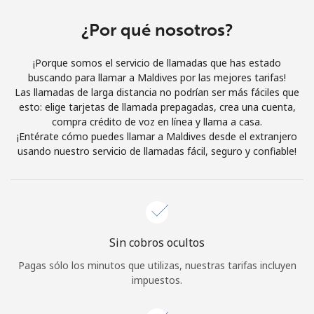
Al abrir una cuenta en este sitio web, estoy de acuerdo con
estos
Términos y condiciones.
¿Por qué nosotros?
¡Porque somos el servicio de llamadas que has estado
Únete
buscando para llamar a Maldives por las mejores tarifas!
Las llamadas de larga distancia no podrían ser más fáciles que
esto: elige tarjetas de llamada prepagadas, crea una cuenta,
compra crédito de voz en línea y llama a casa.
¡Entérate cómo puedes llamar a Maldives desde el extranjero
¡Hola!
usando nuestro servicio de llamadas fácil, seguro y confiable!
Inicia sesión o
REGÍSTRATE →
Sin cobros ocultos
Pagas sólo los minutos que utilizas, nuestras tarifas incluyen
impuestos.
¿Olvidaste tu contraseña? →