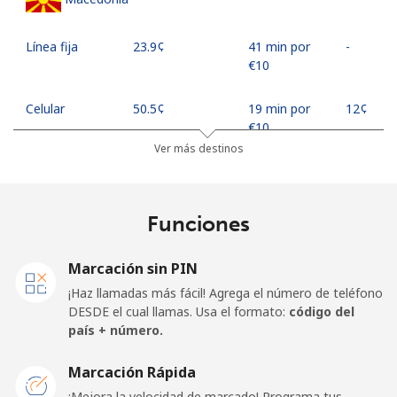
Línea fija
⁦23.9¢⁩
41 min por
-
⁦€10⁩
Celular
⁦50.5¢⁩
19 min por
⁦12¢⁩
⁦€10⁩
Ver más destinos
Madagascar
Funciones
Línea fija
⁦73.9¢⁩
13 min por
-
⁦€10⁩
Marcación sin PIN
Celular
⁦79.9¢⁩
12 min por
-
¡Haz llamadas más fácil! Agrega el número de teléfono
⁦€10⁩
DESDE el cual llamas. Usa el formato:
código del
país + número.
Malawi
Marcación Rápida
Línea fija
⁦55.9¢⁩
17 min por
-
¡Mejora la velocidad de marcado! Programa tus