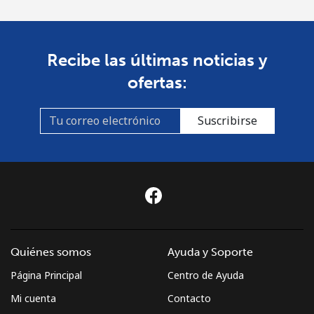
⁦€10⁩
Mongolia
Recibe las últimas noticias y
Línea fija
⁦3.5¢⁩
285 min por
-
ofertas:
⁦€10⁩
Suscribirse
Celular
⁦2.5¢⁩
400 min por
-
⁦€10⁩
Montenegro
Línea fija
⁦37.5¢⁩
26 min por
-
⁦€10⁩
Quiénes somos
Ayuda y Soporte
Celular
⁦53.9¢⁩
18 min por
-
Página Principal
Centro de Ayuda
⁦€10⁩
Mi cuenta
Contacto
Montserrat