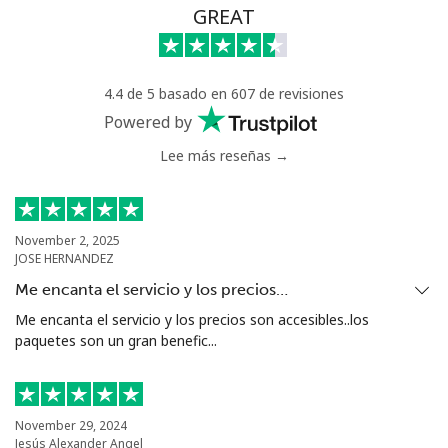
Celular
⁦98.5¢⁩
10 min por
-
GREAT
⁦€10⁩
Mali
4.4 de 5 basado en 607 de revisiones
Powered by
Línea fija
⁦48.9¢⁩
20 min por
-
Lee más reseñas →
⁦€10⁩
Celular
⁦52.5¢⁩
19 min por
⁦16¢⁩
⁦€10⁩
November 2, 2025
JOSE HERNANDEZ
Malta
Me encanta el servicio y los precios…
Me encanta el servicio y los precios son accesibles..los
Línea fija
⁦35.5¢⁩
28 min por
-
paquetes son un gran benefic...
⁦€10⁩
Celular
⁦56.5¢⁩
17 min por
⁦7¢⁩
⁦€10⁩
November 29, 2024
Jesús Alexander Angel