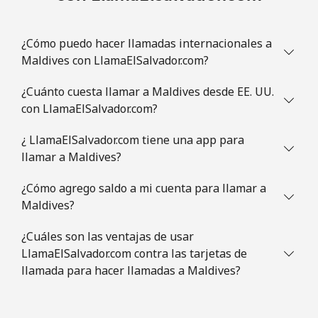
Celular
⁦28.5¢⁩
35 min por
-
⁦€10⁩
¿Cómo puedo hacer llamadas internacionales a
Maldives con LlamaElSalvador.com?
Mauritania
¿Cuánto cuesta llamar a Maldives desde EE. UU.
Línea fija
⁦78.5¢⁩
12 min por
-
con LlamaElSalvador.com?
⁦€10⁩
¿ LlamaElSalvador.com tiene una app para
llamar a Maldives?
Celular
⁦80.9¢⁩
12 min por
-
⁦€10⁩
¿Cómo agrego saldo a mi cuenta para llamar a
Maldives?
Mauritius
¿Cuáles son las ventajas de usar
Línea fija
⁦7.5¢⁩
133 min por
-
LlamaElSalvador.com contra las tarjetas de
⁦€10⁩
llamada para hacer llamadas a Maldives?
Celular
⁦6.9¢⁩
144 min por
⁦28¢⁩
⁦€10⁩