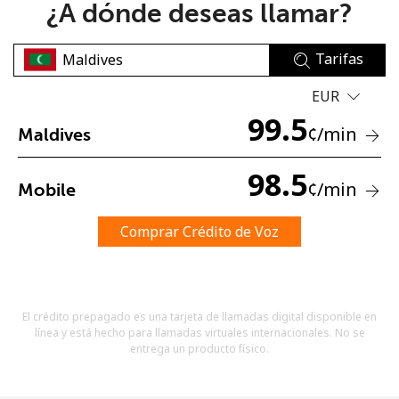
¿A dónde deseas llamar?
Tarifas
EUR
99.5
¢
/min
Maldives
No se ha creado una contraseña
Mínimo 8 caracteres
98.5
¢
/min
Mobile
Una letra mayúscula y una minúscula
Un número
Un caracter especial
Comprar Crédito de Voz
El crédito prepagado es una tarjeta de llamadas digital disponible en
línea y está hecho para llamadas virtuales internacionales. No se
entrega un producto físico.
Mantente en contacto para recibir nuestras mejores
ofertas.