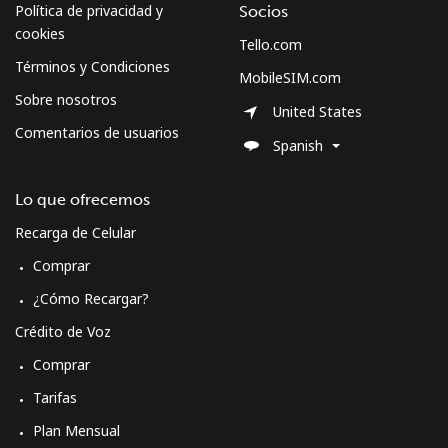
Política de privacidad y
Socios
cookies
Tello.com
All country
⁦33.5¢⁩
29 min por
-
Términos y Condiciones
⁦€10⁩
MobileSIM.com
Sobre nosotros
United States
Morocco
Comentarios de usuarios
Spanish
Línea fija
⁦16.5¢⁩
60 min por
-
Lo que ofrecemos
⁦€10⁩
Recarga de Celular
Celular
⁦70.9¢⁩
14 min por
-
Comprar
⁦€10⁩
¿Cómo Recargar?
Mozambique
Crédito de Voz
Comprar
Línea fija
⁦33.5¢⁩
29 min por
-
⁦€10⁩
Tarifas
Plan Mensual
Celular
⁦34.5¢⁩
28 min por
-