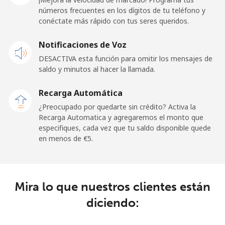
⁦€10⁩
números frecuentes en los dígitos de tu teléfono y
conéctate más rápido con tus seres queridos.
Celular
⁦55.9¢⁩
17 min por
-
Notificaciones de Voz
⁦€10⁩
DESACTIVA esta función para omitir los mensajes de
saldo y minutos al hacer la llamada.
Malaysia
Recarga Automática
Línea fija
⁦1.5¢⁩
665 min por
-
¿Preocupado por quedarte sin crédito? Activa la
⁦€10⁩
Recarga Automatica y agregaremos el monto que
especifiques, cada vez que tu saldo disponible quede
Celular
⁦1.5¢⁩
665 min por
-
en menos de ⁦€5⁩.
⁦€10⁩
Maldives
Mira lo que nuestros clientes están
Línea fija
⁦99.5¢⁩
10 min por
-
diciendo:
⁦€10⁩