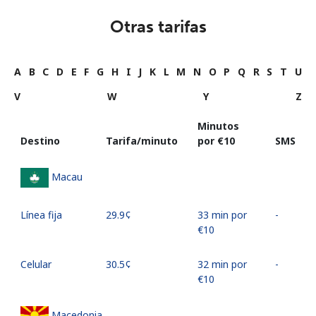
Otras tarifas
A
B
C
D
E
F
G
H
I
J
K
L
M
N
O
P
Q
R
S
T
U
V
W
Y
Z
Minutos
Destino
Tarifa/minuto
por ⁦€10⁩
SMS
Macau
Línea fija
⁦29.9¢⁩
33 min por
-
⁦€10⁩
Celular
⁦30.5¢⁩
32 min por
-
⁦€10⁩
Macedonia