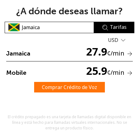
¿A dónde deseas llamar?
Tarifas
USD
27.9
No se ha creado una contraseña
¢
/min
Jamaica
Mínimo 8 caracteres
Una letra mayúscula y una minúscula
25.9
¢
/min
Mobile
Un número
Un caracter especial
Comprar Crédito de Voz
El crédito prepagado es una tarjeta de llamadas digital disponible en
línea y está hecho para llamadas virtuales internacionales. No se
Mantente en contacto para recibir nuestras mejores
entrega un producto físico.
ofertas.