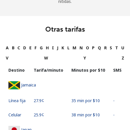
nítidas.
Otras tarifas
A
B
C
D
E
F
G
H
I
J
K
L
M
N
O
P
Q
R
S
T
U
V
W
Y
Z
Destino
Tarifa/minuto
Minutos por ⁦$10⁩
SMS
Jamaica
Línea fija
⁦27.9¢⁩
35 min por ⁦$10⁩
-
Celular
⁦25.9¢⁩
38 min por ⁦$10⁩
-
Japan