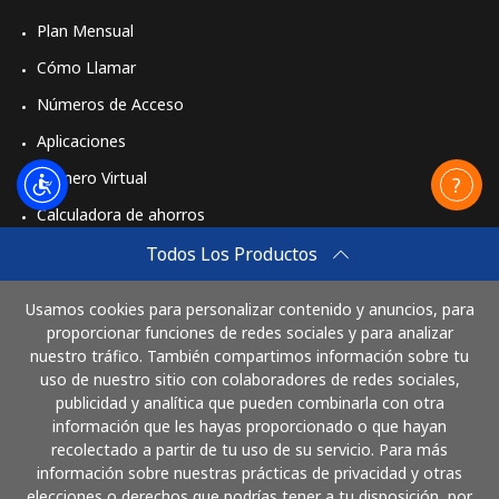
Plan Mensual
Cómo Llamar
Números de Acceso
Aplicaciones
Número Virtual
Calculadora de ahorros
Travel eSIM
Todos Los Productos
Comprar
Usamos cookies para personalizar contenido y anuncios, para
Cómo funciona
proporcionar funciones de redes sociales y para analizar
nuestro tráfico. También compartimos información sobre tu
uso de nuestro sitio con colaboradores de redes sociales,
publicidad y analítica que pueden combinarla con otra
Paga con
información que les hayas proporcionado o que hayan
recolectado a partir de tu uso de su servicio. Para más
información sobre nuestras prácticas de privacidad y otras
elecciones o derechos que podrías tener a tu disposición, por