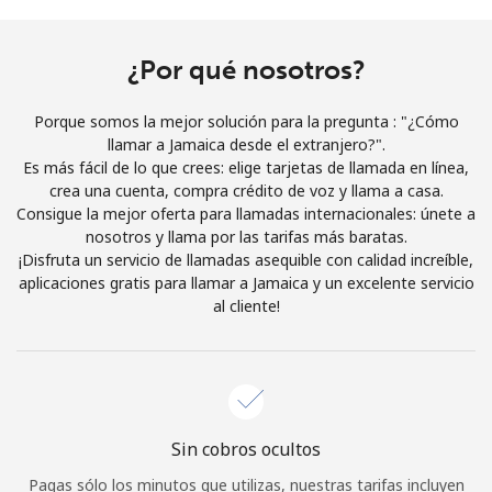
Al abrir una cuenta en este sitio web, estoy de acuerdo con
estos
Términos y condiciones.
¿Por qué nosotros?
Únete
Porque somos la mejor solución para la pregunta : "¿Cómo
llamar a Jamaica desde el extranjero?".
Es más fácil de lo que crees: elige tarjetas de llamada en línea,
crea una cuenta, compra crédito de voz y llama a casa.
Consigue la mejor oferta para llamadas internacionales: únete a
¡Hola!
nosotros y llama por las tarifas más baratas.
¡Disfruta un servicio de llamadas asequible con calidad increíble,
aplicaciones gratis para llamar a Jamaica y un excelente servicio
Inicia sesión o
REGÍSTRATE →
al cliente!
Sin cobros ocultos
¿Olvidaste tu contraseña? →
Pagas sólo los minutos que utilizas, nuestras tarifas incluyen