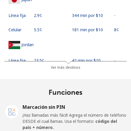
Línea fija
⁦2.9¢⁩
344 min por ⁦$10⁩
-
Celular
⁦5.5¢⁩
181 min por ⁦$10⁩
⁦8¢⁩
Jordan
Línea fija
⁦23.5¢⁩
42 min por ⁦$10⁩
-
Ver más destinos
Celular
⁦24.9¢⁩
40 min por ⁦$10⁩
⁦16¢⁩
Funciones
Marcación sin PIN
¡Haz llamadas más fácil! Agrega el número de teléfono
DESDE el cual llamas. Usa el formato:
código del
país + número.