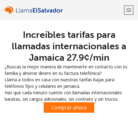
Increíbles tarifas para
¡Bienvenido!
llamadas internacionales a
¿Ya tienes una cuenta?
Inicia sesión →
Jamaica ⁦27.9¢⁩/min
¿Buscas la mejor manera de mantenerte en contacto con tu
Regístrate con
familia y ahorrar dinero en tu factura telefónica?
Llama a todos en casa con nuestras tarifas bajas para
teléfonos fijos y celulares en Jamaica.
Haz que cada minuto cuente con llamadas internacionales
baratas, sin cargos adicionales, sin contrato y sin trucos.
o
Comprar ahora