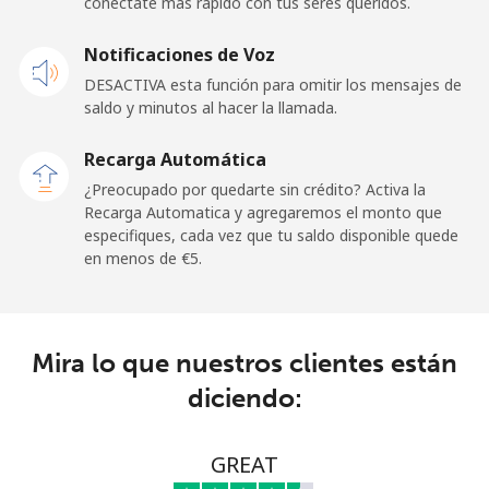
conéctate más rápido con tus seres queridos.
Línea fija
⁦25.9¢⁩
38 min por ⁦€10⁩
-
Notificaciones de Voz
Celular
⁦26.5¢⁩
37 min por ⁦€10⁩
-
DESACTIVA esta función para omitir los mensajes de
saldo y minutos al hacer la llamada.
Ireland
Recarga Automática
Línea fija
⁦1.5¢⁩
665 min por ⁦€10⁩
-
¿Preocupado por quedarte sin crédito? Activa la
Recarga Automatica y agregaremos el monto que
especifiques, cada vez que tu saldo disponible quede
Celular
⁦2.3¢⁩
434 min por ⁦€10⁩
-
en menos de ⁦€5⁩.
Israel
Línea fija
⁦4.5¢⁩
222 min por ⁦€10⁩
-
Mira lo que nuestros clientes están
diciendo:
Celular
⁦12.5¢⁩
80 min por ⁦€10⁩
-
Italy
GREAT