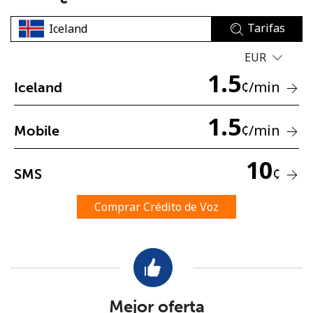
Tarifas
EUR
1.5
¢
/min
Iceland
No se ha creado una contraseña
1.5
¢
/min
Mobile
Mínimo 8 caracteres
Una letra mayúscula y una minúscula
10
Un número
¢
SMS
Un caracter especial
Comprar Crédito de Voz
Mantente en contacto para recibir nuestras mejores
ofertas.
Mejor oferta