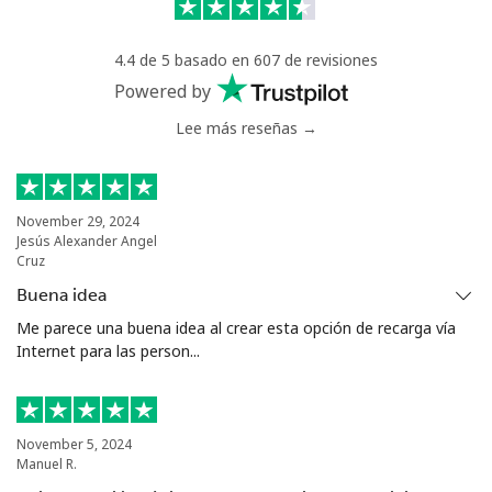
Línea fija
⁦1.5¢⁩
665 min por ⁦€10⁩
-
4.4 de 5 basado en 607 de revisiones
Celular
⁦1.5¢⁩
665 min por ⁦€10⁩
⁦7¢⁩
Powered by
Lee más reseñas →
Ivory Coast
Línea fija
⁦53.5¢⁩
18 min por ⁦€10⁩
-
November 29, 2024
Jesús Alexander Angel
Celular
⁦42.5¢⁩
23 min por ⁦€10⁩
⁦28¢⁩
Cruz
Buena idea
Me parece una buena idea al crear esta opción de recarga vía
Internet para las person...
November 5, 2024
Manuel R.