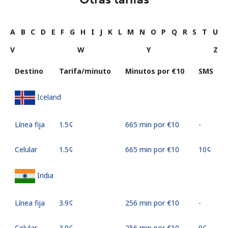
A
B
C
D
E
F
G
H
I
J
K
L
M
N
O
P
Q
R
S
T
U
V
W
Y
Z
Destino
Tarifa/minuto
Minutos por ⁦€10⁩
SMS
Iceland
Línea fija
⁦1.5¢⁩
665 min por ⁦€10⁩
-
Celular
⁦1.5¢⁩
665 min por ⁦€10⁩
⁦10¢⁩
India
Línea fija
⁦3.9¢⁩
256 min por ⁦€10⁩
-
Celular
⁦3.9¢⁩
256 min por ⁦€10⁩
⁦9¢⁩