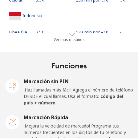
Indonesia
Línea fija
⁦7.5¢⁩
133 min por ⁦€10⁩
-
Ver más destinos
Jakarta
⁦5.5¢⁩
181 min por ⁦€10⁩
-
Celular
⁦6.5¢⁩
153 min por ⁦€10⁩
-
Funciones
Iran
Marcación sin PIN
¡Haz llamadas más fácil! Agrega el número de teléfono
Línea fija
⁦24.9¢⁩
40 min por ⁦€10⁩
-
DESDE el cual llamas. Usa el formato:
código del
país + número.
Celular
⁦33.5¢⁩
29 min por ⁦€10⁩
-
Marcación Rápida
Iraq
¡Mejora la velocidad de marcado! Programa tus
números frecuentes en los dígitos de tu teléfono y