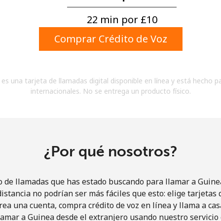
Un número
Un caracter especial
22 min por ⁦£10⁩
Comprar Crédito de Voz
es una tarjeta de llamadas digital disponible en línea y está hecho p
internacionales. No se entrega un producto físico.
Mantente en contacto para recibir nuestras mejores
ofertas.
Al abrir una cuenta en este sitio web, estoy de
acuerdo con estos
Términos y condiciones.
¿Por qué nosotros?
Únete
o de llamadas que has estado buscando para llamar a Guinea
istancia no podrían ser más fáciles que esto: elige tarjeta
rea una cuenta, compra crédito de voz en línea y llama a cas
amar a Guinea desde el extranjero usando nuestro servicio 