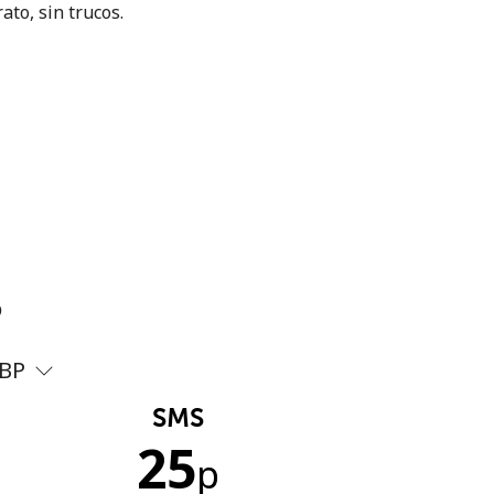
ato, sin trucos.
?
BP
SMS
25
p