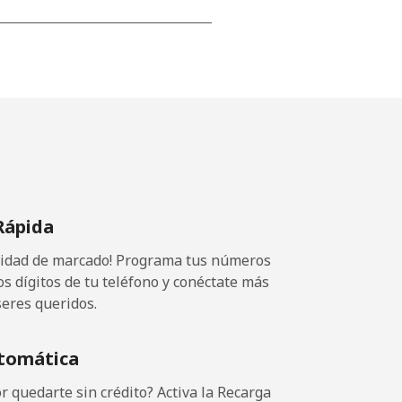
-
⁦13p⁩
-
Rápida
⁦9p⁩
ocidad de marcado! Programa tus números
os dígitos de tu teléfono y conéctate más
seres queridos.
-
tomática
-
 quedarte sin crédito? Activa la Recarga