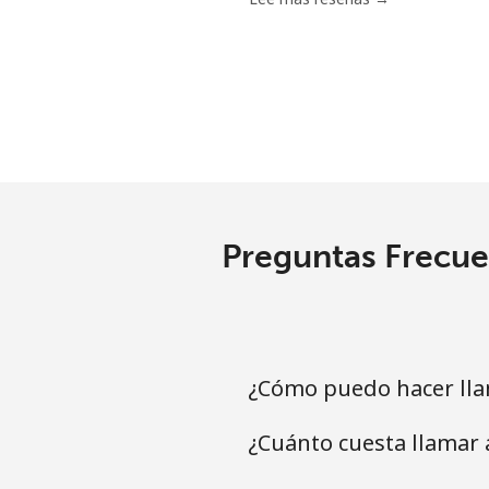
Grenada
Línea fija
Celular
Guadeloupe
Preguntas Frecue
Línea fija
Celular
¿Cómo puedo hacer lla
Guam
¿Cuánto cuesta llamar 
All country