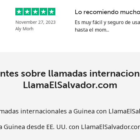
Lo recomiendo mucho
Es muy fácil y seguro de us
November 27, 2023
Aly Morh
hasta el mom...
⁦12.9p⁩
77 min por ⁦£10⁩
⁦25.9p⁩
38 min por ⁦£10⁩
ntes sobre llamadas internacion
⁦14.5p⁩
68 min por ⁦£10⁩
LlamaElSalvador.com
⁦23.9p⁩
41 min por ⁦£10⁩
madas internacionales a Guinea con LlamaElSa
a Guinea desde EE. UU. con LlamaElSalvador.co
⁦3.5p⁩
285 min por ⁦£10⁩