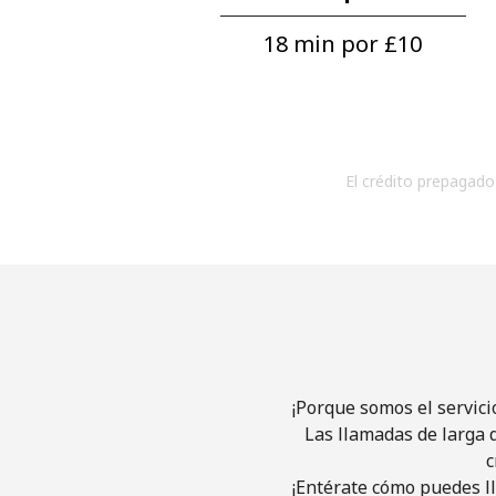
18 min por ⁦£10⁩
El crédito prepagado 
¡Porque somos el servici
Las llamadas de larga d
c
¡Entérate cómo puedes ll