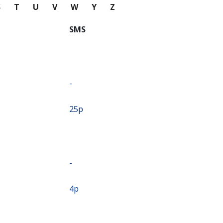
S
T
U
V
W
Y
Z
SMS
-
⁦25p⁩
-
⁦4p⁩