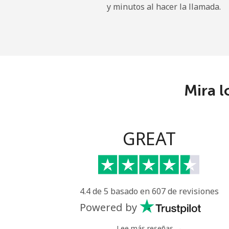
y minutos al hacer la llamada.
Gibraltar
Línea fija
Celular
Mira l
Greece
Línea fija
GREAT
Celular
Greenland
4.4 de 5 basado en 607 de revisiones
Línea fija
Powered by
Celular
Lee más reseñas →