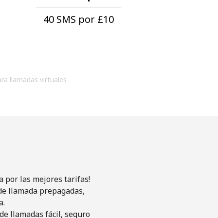
40 SMS por ⁦£10⁩
ara llamadas virtuales
 por las mejores tarifas!
s de llamada prepagadas,
a.
de llamadas fácil, seguro