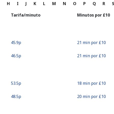
o
G
H
I
J
K
L
M
N
O
P
Q
R
Continuar con
Tarifa/minuto
Minutos por ⁦£10⁩
⁦45.9p⁩
21 min por ⁦£10⁩
⁦46.5p⁩
21 min por ⁦£10⁩
⁦53.5p⁩
18 min por ⁦£10⁩
⁦48.5p⁩
20 min por ⁦£10⁩