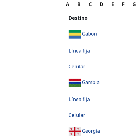
A
B
C
D
E
F
Destino
Gabon
Línea fija
Celular
Gambia
Línea fija
Celular
Georgia