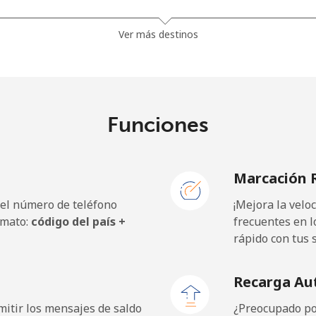
⁦26.9p⁩
37 min por ⁦£10⁩
Ver más destinos
⁦31.5p⁩
31 min por ⁦£10⁩
Funciones
⁦1.5p⁩
665 min por ⁦£10⁩
Marcación 
⁦1.5p⁩
665 min por ⁦£10⁩
 el número de teléfono
¡Mejora la vel
rmato:
código del país +
frecuentes en l
rápido con tus 
⁦27.9p⁩
35 min por ⁦£10⁩
Recarga Au
⁦22.5p⁩
44 min por ⁦£10⁩
itir los mensajes de saldo
¿Preocupado por