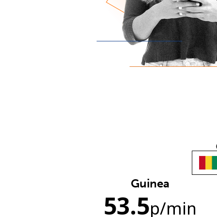
Guinea
53.5
p
/min