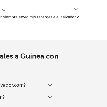
 ☺️
ar siempre envío mis recargas a el salvador y
-
⁦7p⁩
ales a Guinea con
-
-
lvador.com?
m?
⁦7p⁩