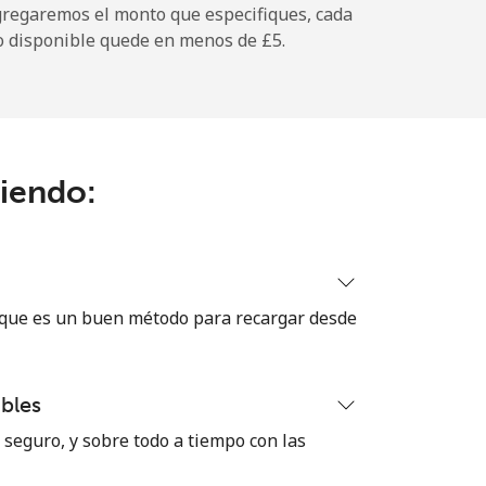
gregaremos el monto que especifiques, cada
o disponible quede en menos de ⁦£5⁩.
-
-
ciendo:
-
⁦7p⁩
 que es un buen método para recargar desde
bles
-
seguro, y sobre todo a tiempo con las
⁦4p⁩