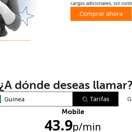
cargos adicionales, sin contr
o
Comprar ahora
¿A dónde deseas llamar
Tarifas
G
No se ha creado una contraseña
Mobile
43.9
Mínimo 8 caracteres
p
/min
Una letra mayúscula y una minúscula