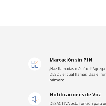
Línea fija
Celular
Germany
Línea fija
Marcación sin PIN
Celular
¡Haz llamadas más fácil! Agrega
Ghana
DESDE el cual llamas. Usa el fo
número.
Línea fija
Notificaciones de Voz
Celular
DESACTIVA esta función para om