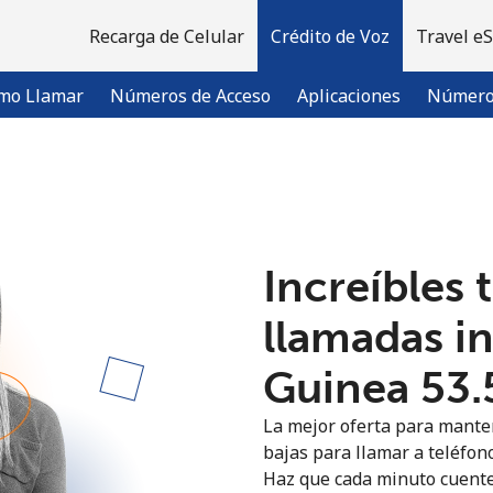
Recarga de Celular
Crédito de Voz
Travel e
mo Llamar
Números de Acceso
Aplicaciones
Número 
¡Bienvenido!
Increíbles 
¿Ya tienes una cuenta?
Inicia sesión →
llamadas i
Regístrate con
Guinea ⁦53.
La mejor oferta para manten
bajas para llamar a teléfono
Haz que cada minuto cuente