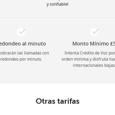
y confiable!
¡Hola!
Inicia sesión o
REGÍSTRATE →
edondeo al minuto
Monto Mínimo ⁦£5
cobrarán las llamadas con
Intenta Crédito de Voz po
redondeo por minuto.
orden mínima y disfruta ll
internacionales bajas
¿Olvidaste tu contraseña? →
Iniciar Sesión
Otras tarifas