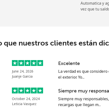
Automatica y a
vez que tu sald
⁦7.9p⁩
126 min por ⁦£10⁩
⁦17.9p⁩
55 min por ⁦£10⁩
o que nuestros clientes están di
⁦1.5p⁩
665 min por ⁦£10⁩
Excelente
⁦1.5p⁩
665 min por ⁦£10⁩
La verdad es que considero
June 24, 2026
Juanje Garcia
el exterior. Yo...
Siempre muy responsa
⁦7.9p⁩
126 min por ⁦£10⁩
Siempre muy responsables, 
October 24, 2024
Leticia Vasquez
recargas que llegan m...
⁦8.9p⁩
112 min por ⁦£10⁩