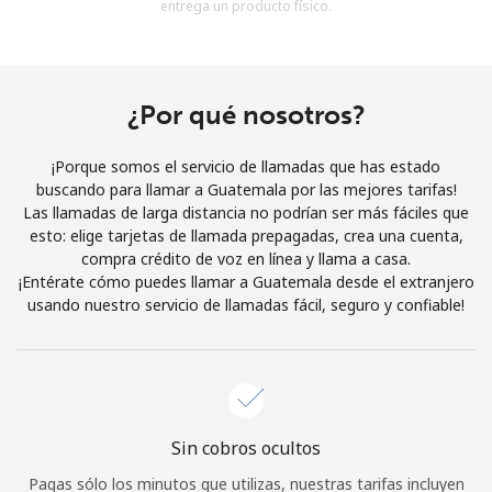
entrega un producto físico.
Al abrir una cuenta en este sitio web, estoy de acuerdo con
estos
Términos y condiciones.
Únete
¿Por qué nosotros?
¡Porque somos el servicio de llamadas que has estado
buscando para llamar a Guatemala por las mejores tarifas!
Las llamadas de larga distancia no podrían ser más fáciles que
¡Hola!
esto: elige tarjetas de llamada prepagadas, crea una cuenta,
compra crédito de voz en línea y llama a casa.
¡Entérate cómo puedes llamar a Guatemala desde el extranjero
Inicia sesión o
REGÍSTRATE →
usando nuestro servicio de llamadas fácil, seguro y confiable!
Sin cobros ocultos
¿Olvidaste tu contraseña? →
Pagas sólo los minutos que utilizas, nuestras tarifas incluyen