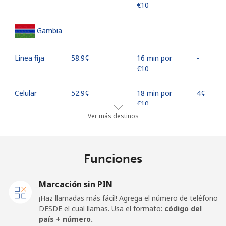
⁦€10⁩
Gambia
Línea fija
⁦58.9¢⁩
16 min por
-
⁦€10⁩
Celular
⁦52.9¢⁩
18 min por
⁦4¢⁩
⁦€10⁩
Ver más destinos
Georgia
Funciones
Línea fija
⁦29.5¢⁩
33 min por
-
⁦€10⁩
Marcación sin PIN
Celular
⁦34.5¢⁩
28 min por
⁦14¢⁩
¡Haz llamadas más fácil! Agrega el número de teléfono
⁦€10⁩
DESDE el cual llamas. Usa el formato:
código del
país + número.