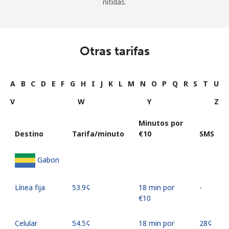
nítidas.
Otras tarifas
A
B
C
D
E
F
G
H
I
J
K
L
M
N
O
P
Q
R
S
T
U
V
W
Y
Z
Minutos por
Destino
Tarifa/minuto
⁦€10⁩
SMS
Gabon
Línea fija
⁦53.9¢⁩
18 min por
-
⁦€10⁩
Celular
⁦54.5¢⁩
18 min por
⁦28¢⁩