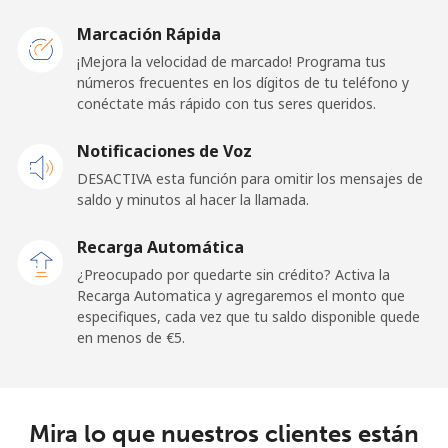
Germany
Marcación Rápida
Línea fija
⁦1.5¢⁩
665 min por
-
¡Mejora la velocidad de marcado! Programa tus
⁦€10⁩
números frecuentes en los dígitos de tu teléfono y
conéctate más rápido con tus seres queridos.
Celular
⁦1.5¢⁩
665 min por
⁦10¢⁩
Notificaciones de Voz
⁦€10⁩
DESACTIVA esta función para omitir los mensajes de
saldo y minutos al hacer la llamada.
Ghana
Recarga Automática
Línea fija
⁦32.5¢⁩
30 min por
-
¿Preocupado por quedarte sin crédito? Activa la
⁦€10⁩
Recarga Automatica y agregaremos el monto que
especifiques, cada vez que tu saldo disponible quede
Celular
⁦25.9¢⁩
38 min por
-
en menos de ⁦€5⁩.
⁦€10⁩
Gibraltar
Mira lo que nuestros clientes están