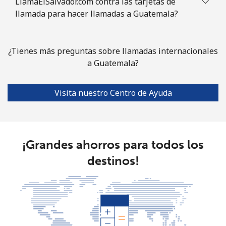
LlamaElSalvador.com contra las tarjetas de
llamada para hacer llamadas a Guatemala?
Celular
⁦51.5¢⁩
19 min por
⁦28¢⁩
⁦€10⁩
¿Tienes más preguntas sobre llamadas internacionales
Guinea Bissau
a Guatemala?
Línea fija
⁦69.5¢⁩
14 min por
-
⁦€10⁩
Visita nuestro Centro de Ayuda
Celular
⁦73.5¢⁩
13 min por
-
⁦€10⁩
¡Grandes ahorros para todos los
Guyana
destinos!
Línea fija
⁦26.9¢⁩
37 min por
-
⁦€10⁩
Celular
⁦34.5¢⁩
28 min por
⁦5¢⁩
⁦€10⁩