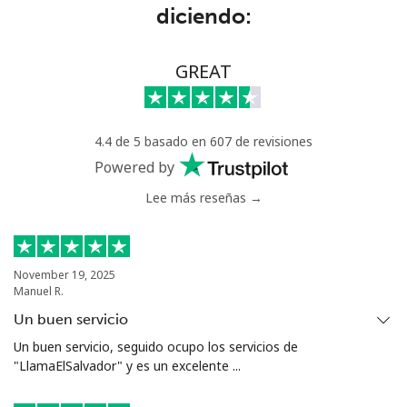
Línea fija
⁦8.9¢⁩
112 min por
-
diciendo:
⁦€10⁩
Celular
⁦19.5¢⁩
51 min por
-
GREAT
⁦€10⁩
Greece
4.4 de 5 basado en 607 de revisiones
Powered by
Línea fija
⁦1.5¢⁩
665 min por
-
Lee más reseñas →
⁦€10⁩
Celular
⁦1.5¢⁩
665 min por
⁦7¢⁩
⁦€10⁩
November 19, 2025
Manuel R.
Greenland
Un buen servicio
Un buen servicio, seguido ocupo los servicios de
Línea fija
⁦9.5¢⁩
105 min por
-
"LlamaElSalvador" y es un excelente ...
⁦€10⁩