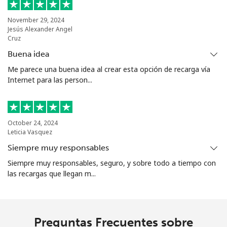
Celular
⁦10.5¢⁩
95 min por
⁦5¢⁩
⁦€10⁩
November 29, 2024
Jesús Alexander Angel
Cruz
Grenada
Buena idea
Me parece una buena idea al crear esta opción de recarga vía
Línea fija
⁦15.5¢⁩
64 min por
-
Internet para las person...
⁦€10⁩
Celular
⁦28.5¢⁩
35 min por
⁦8¢⁩
⁦€10⁩
October 24, 2024
Leticia Vasquez
Guadeloupe
Siempre muy responsables
Siempre muy responsables, seguro, y sobre todo a tiempo con
Línea fija
⁦16.5¢⁩
60 min por
-
las recargas que llegan m...
⁦€10⁩
Celular
⁦26.5¢⁩
37 min por
-
⁦€10⁩
Preguntas Frecuentes sobre