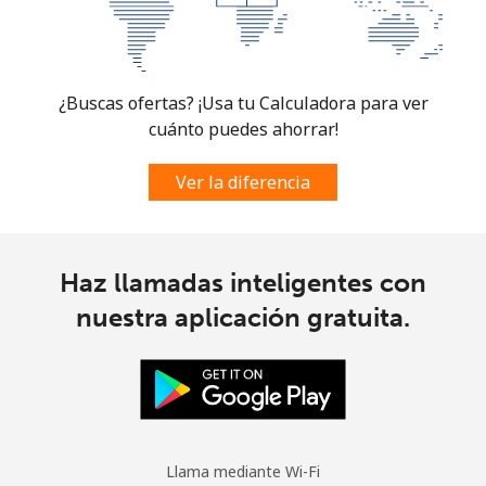
Mobile -
⁦25.9¢⁩
38 min por
⁦5¢⁩
Digicel
⁦€10⁩
¿Buscas ofertas? ¡Usa tu Calculadora para ver
cuánto puedes ahorrar!
Ver la diferencia
Haz llamadas inteligentes con
nuestra aplicación gratuita.
Llama mediante Wi-Fi