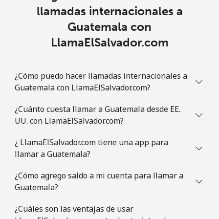
llamadas internacionales a
Guam
Guatemala con
LlamaElSalvador.com
All country
⁦3.9¢⁩
256 min por
⁦7¢⁩
⁦€10⁩
¿Cómo puedo hacer llamadas internacionales a
Guatemala
Guatemala con LlamaElSalvador.com?
Línea fija
⁦18.9¢⁩
52 min por
-
¿Cuánto cuesta llamar a Guatemala desde EE.
⁦€10⁩
UU. con LlamaElSalvador.com?
Celular
⁦18.9¢⁩
52 min por
⁦10¢⁩
¿ LlamaElSalvador.com tiene una app para
⁦€10⁩
llamar a Guatemala?
Guinea
¿Cómo agrego saldo a mi cuenta para llamar a
Guatemala?
Línea fija
⁦58.9¢⁩
16 min por
-
¿Cuáles son las ventajas de usar
⁦€10⁩