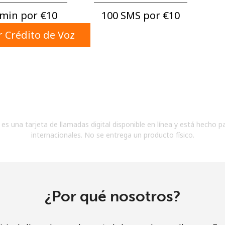
Un número
min por ⁦€10⁩
100 SMS por ⁦€10⁩
Un caracter especial
 Crédito de Voz
Mantente en contacto para recibir nuestras mejores
ofertas.
es una tarjeta de llamadas digital disponible en línea y está hecho p
Al abrir una cuenta en este sitio web, estoy de
internacionales. No se entrega un producto físico.
acuerdo con estos
Términos y condiciones.
Únete
¿Por qué nosotros?