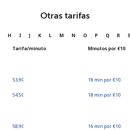
o
Otras tarifas
Continuar con
G
H
I
J
K
L
M
N
O
P
Q
R
Tarifa/minuto
Minutos por ⁦€10⁩
⁦53.9¢⁩
18 min por ⁦€10⁩
⁦54.5¢⁩
18 min por ⁦€10⁩
⁦58.9¢⁩
16 min por ⁦€10⁩