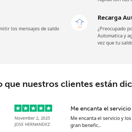
⁦32.5¢⁩
30 min por ⁦€10⁩
Recarga Au
⁦25.9¢⁩
38 min por ⁦€10⁩
itir los mensajes de saldo
¿Preocupado por
Automatica y a
vez que tu sald
⁦8.9¢⁩
112 min por ⁦€10⁩
⁦19.5¢⁩
51 min por ⁦€10⁩
o que nuestros clientes están di
⁦1.5¢⁩
665 min por ⁦€10⁩
Me encanta el servicio
⁦1.5¢⁩
665 min por ⁦€10⁩
Me encanta el servicio y los
November 2, 2025
JOSE HERNANDEZ
gran benefic...