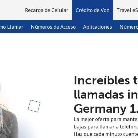
Recarga de Celular
Crédito de Voz
Travel e
mo Llamar
Números de Acceso
Aplicaciones
Número 
¡Bienvenido!
Increíbles 
¿Ya tienes una cuenta?
Inicia sesión →
llamadas i
Regístrate con
Germany ⁦1
La mejor oferta para manten
bajas para llamar a teléfon
Haz que cada minuto cuente