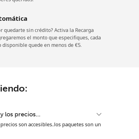
-
tomática
-
 quedarte sin crédito? Activa la Recarga
gregaremos el monto que especifiques, cada
o disponible quede en menos de ⁦€5⁩.
-
-
ciendo:
-
 y los precios…
⁦7¢⁩
 precios son accesibles..los paquetes son un