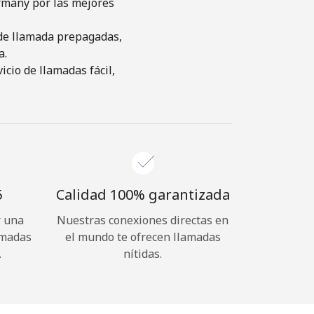
rmany por las mejores
s de llamada prepagadas,
a.
cio de llamadas fácil,
⁩
Calidad 100% garantizada
r una
Nuestras conexiones directas en
amadas
el mundo te ofrecen llamadas
.
nítidas.