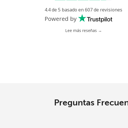
4.4 de 5 basado en 607 de revisiones
Línea fija
Powered by
Celular
Lee más reseñas →
Grenada
Línea fija
Celular
Guadeloupe
Preguntas Frecuen
Línea fija
Celular