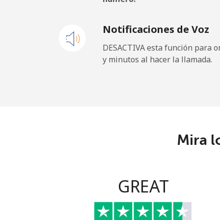
Línea fija
Notificaciones de Voz
Celular
DESACTIVA esta función para om
y minutos al hacer la llamada.
Gibraltar
Línea fija
Celular
Mira l
Greece
Línea fija
GREAT
Celular
Greenland