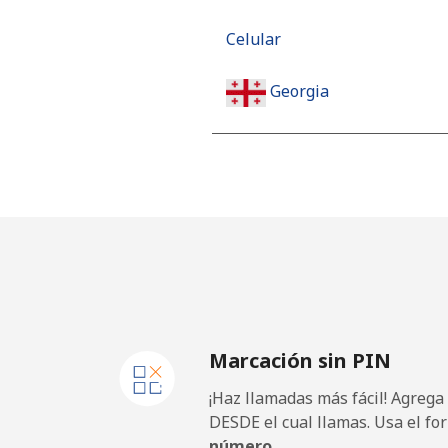
Celular
Georgia
Línea fija
Celular
Germany
Línea fija
Marcación sin PIN
Celular
¡Haz llamadas más fácil! Agrega
Ghana
DESDE el cual llamas. Usa el fo
número.