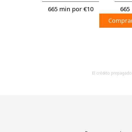
665 min por ⁦€10⁩
665 
Comprar
El crédito prepagado 