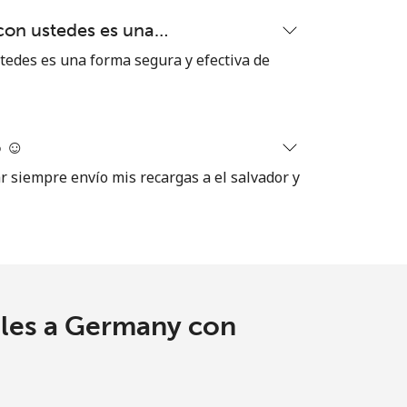
con ustedes es una…
-
tedes es una forma segura y efectiva de
⁦5¢⁩
 ☺️
ar siempre envío mis recargas a el salvador y
-
⁦8¢⁩
ales a Germany con
-
-