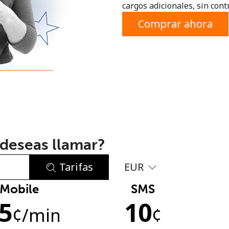
cargos adicionales, sin contr
o
Comprar ahora
deseas llamar?
Tarifas
EUR
Mobile
SMS
No se ha creado una contraseña
.5
10
Mínimo 8 caracteres
¢
/min
¢
Una letra mayúscula y una minúscula