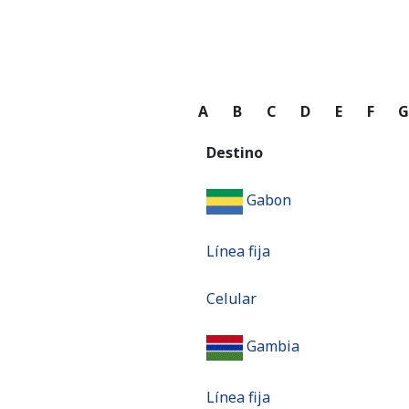
A
B
C
D
E
F
Destino
Gabon
Línea fija
Celular
Gambia
Línea fija