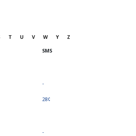
S
T
U
V
W
Y
Z
SMS
-
⁦28¢⁩
-