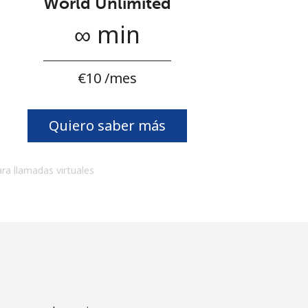
World Unlimited
∞ min
⁦€10⁩ /mes
Quiero saber más
ara llamadas virtuales