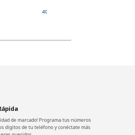
⁦4¢⁩
-
⁦14¢⁩
-
Rápida
⁦10¢⁩
ocidad de marcado! Programa tus números
os dígitos de tu teléfono y conéctate más
seres queridos.