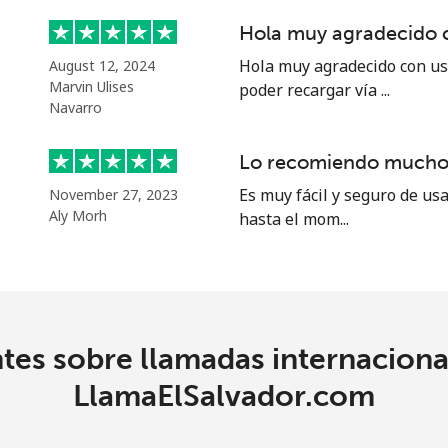
Hola muy agradecido 
⁦9.5¢⁩
105 min por ⁦€10⁩
Hola muy agradecido con us
August 12, 2024
Marvin Ulises
poder recargar vía ...
⁦10.5¢⁩
95 min por ⁦€10⁩
Navarro
Lo recomiendo mucho
Es muy fácil y seguro de us
November 27, 2023
⁦15.5¢⁩
64 min por ⁦€10⁩
Aly Morh
hasta el mom...
⁦28.5¢⁩
35 min por ⁦€10⁩
tes sobre llamadas internacion
⁦16.5¢⁩
60 min por ⁦€10⁩
LlamaElSalvador.com
⁦26.5¢⁩
37 min por ⁦€10⁩