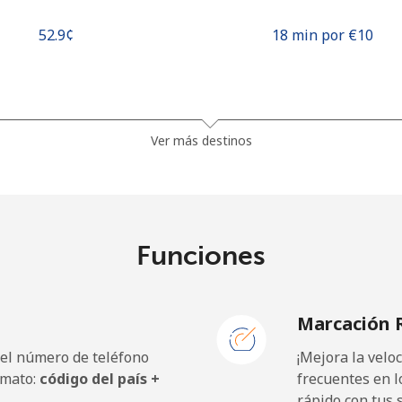
⁦52.9¢⁩
18 min por ⁦€10⁩
⁦29.5¢⁩
33 min por ⁦€10⁩
Ver más destinos
⁦34.5¢⁩
28 min por ⁦€10⁩
Funciones
⁦1.5¢⁩
665 min por ⁦€10⁩
Marcación 
⁦1.5¢⁩
665 min por ⁦€10⁩
 el número de teléfono
¡Mejora la vel
rmato:
código del país +
frecuentes en l
rápido con tus 