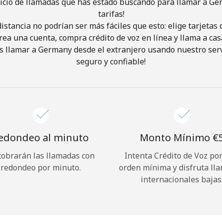
vicio de llamadas que has estado buscando para llamar a Ge
tarifas!
istancia no podrían ser más fáciles que esto: elige tarjeta
¡Hola!
rea una cuenta, compra crédito de voz en línea y llama a cas
 llamar a Germany desde el extranjero usando nuestro servi
Inicia sesión o
REGÍSTRATE →
seguro y confiable!
edondeo al minuto
Monto Mínimo ⁦€5
cobrarán las llamadas con
Intenta Crédito de Voz po
¿Olvidaste tu contraseña? →
redondeo por minuto.
orden mínima y disfruta ll
internacionales bajas
Iniciar Sesión