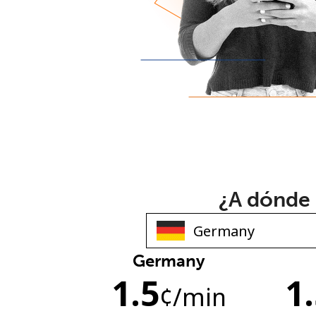
¿A dónde 
Germany
1.5
1
¢
/min