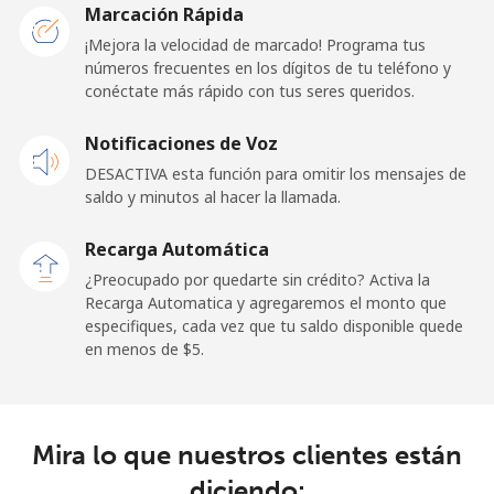
Marcación Rápida
Línea fija
⁦1.5¢⁩
665 min por
-
¡Mejora la velocidad de marcado! Programa tus
⁦$10⁩
números frecuentes en los dígitos de tu teléfono y
conéctate más rápido con tus seres queridos.
Celular
⁦1.8¢⁩
555 min por
⁦15¢⁩
Notificaciones de Voz
⁦$10⁩
DESACTIVA esta función para omitir los mensajes de
saldo y minutos al hacer la llamada.
Ghana
Recarga Automática
Línea fija
⁦48.9¢⁩
20 min por
-
¿Preocupado por quedarte sin crédito? Activa la
⁦$10⁩
Recarga Automatica y agregaremos el monto que
especifiques, cada vez que tu saldo disponible quede
Celular
⁦36.9¢⁩
27 min por
-
en menos de ⁦$5⁩.
⁦$10⁩
Gibraltar
Mira lo que nuestros clientes están
Línea fija
⁦13.5¢⁩
74 min por
-
diciendo: