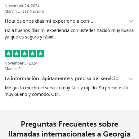
⁦$10⁩
November 24, 2024
Marvin Ulises Navarro
Grenada
Hola buenos días mi experiencia con…
Hola buenos días mi experiencia con ustedes hacido muy buena
ya que es segura y rápid...
Línea fija
⁦22.9¢⁩
43 min por
-
⁦$10⁩
Celular
⁦42.9¢⁩
23 min por
⁦13¢⁩
November 5, 2024
⁦$10⁩
Manuel R.
La información rápidamente y precisa del servicio.
Guadeloupe
Me gusta mucho el servicio muy fácil y rápido. Su precio está
muy bueno y cómodo. Otr...
Línea fija
⁦24.9¢⁩
40 min por
-
⁦$10⁩
Celular
⁦39.9¢⁩
25 min por
-
Preguntas Frecuentes sobre
⁦$10⁩
llamadas internacionales a Georgia