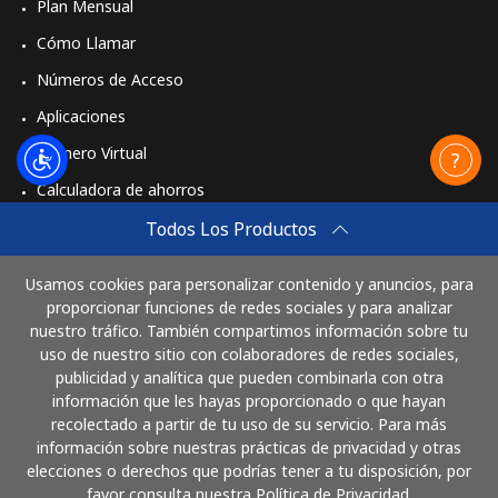
Plan Mensual
Cómo Llamar
Números de Acceso
Aplicaciones
Número Virtual
Calculadora de ahorros
Travel eSIM
Todos Los Productos
Comprar
Usamos cookies para personalizar contenido y anuncios, para
Cómo funciona
proporcionar funciones de redes sociales y para analizar
nuestro tráfico. También compartimos información sobre tu
uso de nuestro sitio con colaboradores de redes sociales,
publicidad y analítica que pueden combinarla con otra
Paga con
información que les hayas proporcionado o que hayan
recolectado a partir de tu uso de su servicio. Para más
información sobre nuestras prácticas de privacidad y otras
elecciones o derechos que podrías tener a tu disposición, por
favor consulta nuestra Política de Privacidad.