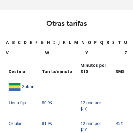
Otras tarifas
A
B
C
D
E
F
G
H
I
J
K
L
M
N
O
P
Q
R
S
T
U
V
W
Y
Z
Minutos por
Destino
Tarifa/minuto
⁦$10⁩
SMS
Gabon
Línea fija
⁦80.9¢⁩
12 min por
-
⁦$10⁩
Celular
⁦81.9¢⁩
12 min por
⁦45¢⁩
⁦$10⁩