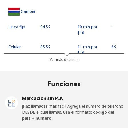
Gambia
Línea fija
⁦94.5¢⁩
10 min por
-
⁦$10⁩
Celular
⁦85.5¢⁩
11 min por
⁦6¢⁩
⁦$10⁩
Ver más destinos
Georgia
Funciones
Línea fija
⁦44.5¢⁩
22 min por
-
⁦$10⁩
Marcación sin PIN
Celular
⁦54.9¢⁩
18 min por
⁦23¢⁩
¡Haz llamadas más fácil! Agrega el número de teléfono
⁦$10⁩
DESDE el cual llamas. Usa el formato:
código del
país + número.
Germany