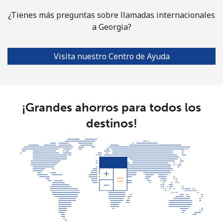
Celular
⁦77.5¢⁩
12 min por
⁦45¢⁩
¿Tienes más preguntas sobre llamadas internacionales
⁦$10⁩
a Georgia?
Guinea Bissau
Visita nuestro Centro de Ayuda
Línea fija
⁦111.9¢⁩
8 min por ⁦$10⁩
-
Celular
⁦117.9¢⁩
8 min por ⁦$10⁩
-
¡Grandes ahorros para todos los
Guyana
destinos!
Línea fija
⁦40.5¢⁩
24 min por
-
⁦$10⁩
Celular
⁦51.9¢⁩
19 min por
⁦8¢⁩
⁦$10⁩
Mobile -
⁦36.9¢⁩
27 min por
⁦8¢⁩