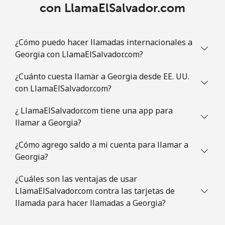
con LlamaElSalvador.com
Guam
All country
⁦5.5¢⁩
181 min por
⁦12¢⁩
¿Cómo puedo hacer llamadas internacionales a
⁦$10⁩
Georgia con LlamaElSalvador.com?
Guatemala
¿Cuánto cuesta llamar a Georgia desde EE. UU.
con LlamaElSalvador.com?
Línea fija
⁦26.9¢⁩
37 min por
-
⁦$10⁩
¿ LlamaElSalvador.com tiene una app para
llamar a Georgia?
Celular
⁦28.5¢⁩
35 min por
⁦15¢⁩
⁦$10⁩
¿Cómo agrego saldo a mi cuenta para llamar a
Georgia?
Guinea
¿Cuáles son las ventajas de usar
LlamaElSalvador.com contra las tarjetas de
Línea fija
⁦94.5¢⁩
10 min por
-
llamada para hacer llamadas a Georgia?
⁦$10⁩