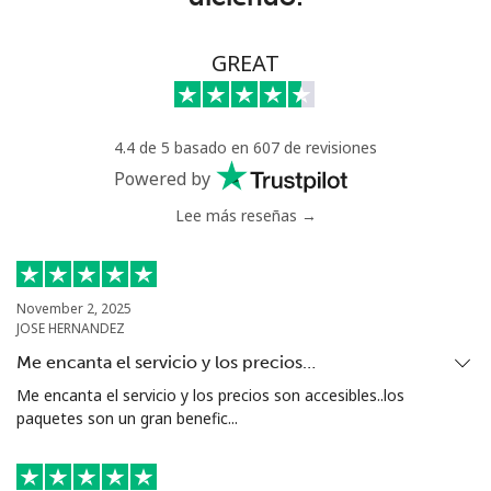
⁦$10⁩
Celular
⁦29.5¢⁩
33 min por
-
GREAT
⁦$10⁩
Greece
4.4 de 5 basado en 607 de revisiones
Powered by
Línea fija
⁦1.5¢⁩
665 min por
-
Lee más reseñas →
⁦$10⁩
Celular
⁦2¢⁩
500 min por
⁦12¢⁩
⁦$10⁩
November 2, 2025
JOSE HERNANDEZ
Greenland
Me encanta el servicio y los precios…
Me encanta el servicio y los precios son accesibles..los
Línea fija
⁦13.9¢⁩
71 min por
-
paquetes son un gran benefic...
⁦$10⁩
Celular
⁦15.9¢⁩
62 min por
⁦8¢⁩