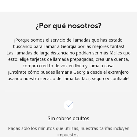
Al abrir una cuenta en este sitio web, estoy de acuerdo con
estos
Términos y condiciones.
¿Por qué nosotros?
Únete
¡Porque somos el servicio de llamadas que has estado
buscando para llamar a Georgia por las mejores tarifas!
Las llamadas de larga distancia no podrían ser más fáciles que
esto: elige tarjetas de llamada prepagadas, crea una cuenta,
¡Hola!
compra crédito de voz en línea y llama a casa.
¡Entérate cómo puedes llamar a Georgia desde el extranjero
usando nuestro servicio de llamadas fácil, seguro y confiable!
Inicia sesión o
REGÍSTRATE →
Sin cobros ocultos
¿Olvidaste tu contraseña? →
Pagas sólo los minutos que utilizas, nuestras tarifas incluyen
impuestos.