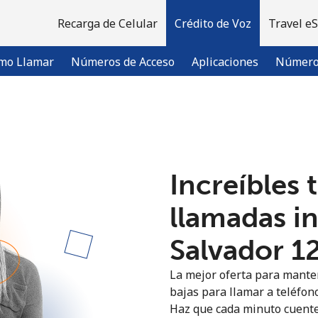
Recarga de Celular
Crédito de Voz
Travel e
mo Llamar
Números de Acceso
Aplicaciones
Número 
¡Bienvenido!
Increíbles 
¿Ya tienes una cuenta?
Inicia sesión →
llamadas in
Regístrate con
Salvador ⁦1
La mejor oferta para manten
bajas para llamar a teléfono
Haz que cada minuto cuente