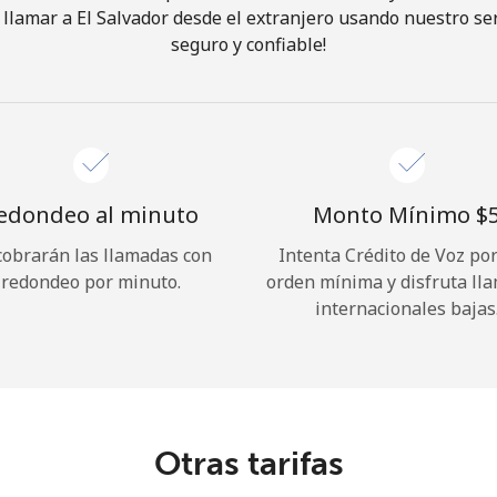
llamar a El Salvador desde el extranjero usando nuestro serv
seguro y confiable!
¡Hola!
Inicia sesión o
REGÍSTRATE →
edondeo al minuto
Monto Mínimo ⁦$5
cobrarán las llamadas con
Intenta Crédito de Voz po
redondeo por minuto.
orden mínima y disfruta ll
internacionales bajas
¿Olvidaste tu contraseña? →
Iniciar Sesión
Otras tarifas