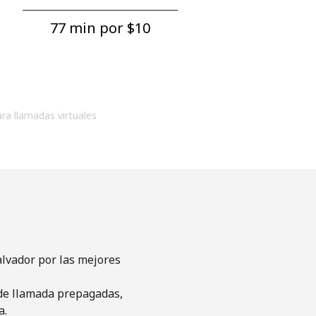
77 min por ⁦$10⁩
ara llamadas virtuales
alvador por las mejores
s de llamada prepagadas,
a.