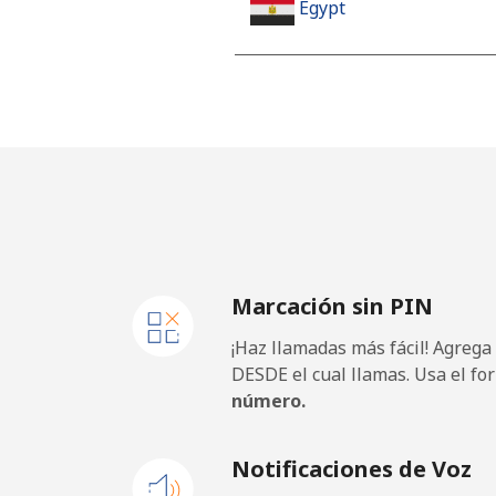
Egypt
Línea fija
Celular
Mobile - Etisalat
El Salvador
Marcación sin PIN
Línea fija
¡Haz llamadas más fácil! Agrega
Claro Landlines
DESDE el cual llamas. Usa el fo
número.
Celular
Notificaciones de Voz
Equatorial Guinea