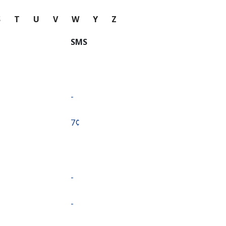
S
T
U
V
W
Y
Z
SMS
-
⁦7¢⁩
-
-