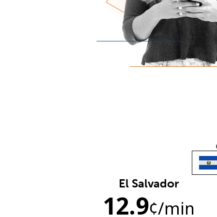
El Salvador
12.9
¢
/min