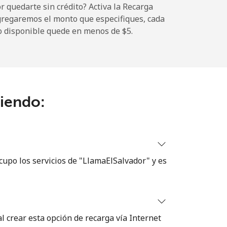
 quedarte sin crédito? Activa la Recarga
gregaremos el monto que especifiques, cada
-
o disponible quede en menos de ⁦$5⁩.
-
ciendo:
⁦8¢⁩
-
cupo los servicios de "LlamaElSalvador" y es
⁦8¢⁩
 crear esta opción de recarga vía Internet