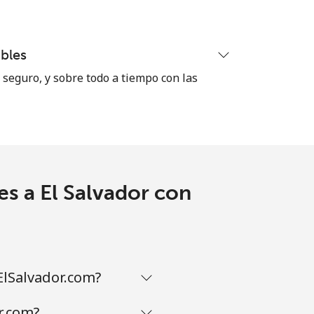
-
⁦38¢⁩
bles
seguro, y sobre todo a tiempo con las
-
-
s a El Salvador con
ElSalvador.com?
r.com?