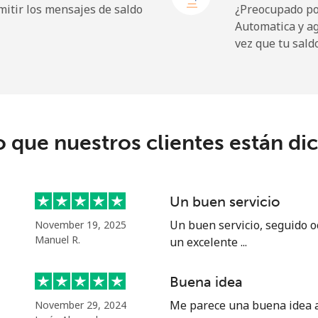
itir los mensajes de saldo
¿Preocupado por
Automatica y a
⁦72.9¢⁩
13 min por ⁦$10⁩
vez que tu sald
⁦32.9¢⁩
30 min por ⁦$10⁩
o que nuestros clientes están di
⁦32.9¢⁩
30 min por ⁦$10⁩
Un buen servicio
⁦1.5¢⁩
665 min por ⁦$10⁩
Un buen servicio, seguido o
November 19, 2025
Manuel R.
un excelente ...
⁦48.5¢⁩
20 min por ⁦$10⁩
Buena idea
Me parece una buena idea al
November 29, 2024