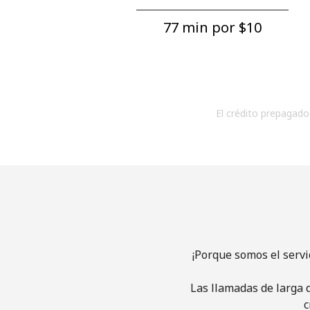
77 min por ⁦$10⁩
El crédito prepagado 
¡Porque somos el servi
Las llamadas de larga d
c