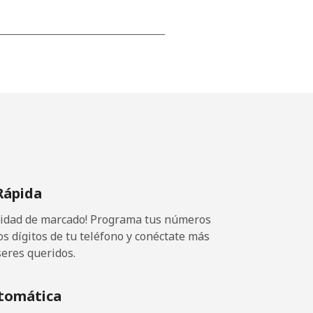
-
-
-
Rápida
-
ocidad de marcado! Programa tus números
-
os dígitos de tu teléfono y conéctate más
seres queridos.
⁦11¢⁩
tomática