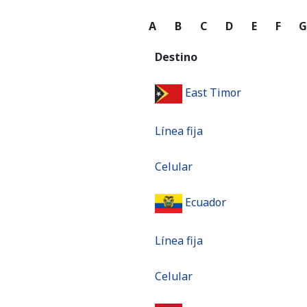
A
B
C
D
E
F
Destino
East Timor
Línea fija
Celular
Ecuador
Línea fija
Celular