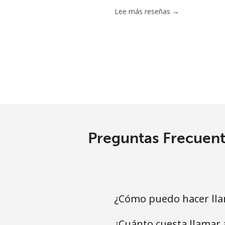
Línea fija
Lee más reseñas →
Celular
Ethiopia
Línea fija
Celular
Preguntas Frecuent
¿Cómo puedo hacer llam
¿Cuánto cuesta llamar 