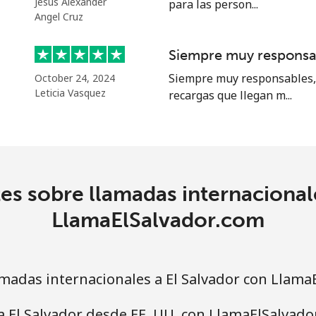
Jesús Alexander
para las person...
⁦25.9¢⁩
38 min por ⁦$10⁩
Angel Cruz
⁦20.5¢⁩
48 min por ⁦$10⁩
Siempre muy responsa
Siempre muy responsables, 
October 24, 2024
Leticia Vasquez
recargas que llegan m...
⁦31.5¢⁩
31 min por ⁦$10⁩
⁦29.9¢⁩
33 min por ⁦$10⁩
es sobre llamadas internacionale
LlamaElSalvador.com
adas internacionales a El Salvador con Llama
a El Salvador desde EE. UU. con LlamaElSalvado