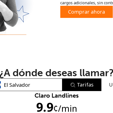
cargos adicionales, sin contr
o
Comprar ahora
¿A dónde deseas llamar
Tarifas
U
No se ha creado una contraseña
Claro Landlines
9.9
Mínimo 8 caracteres
¢
/min
Una letra mayúscula y una minúscula