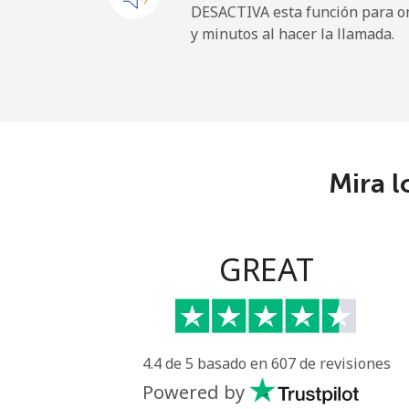
DESACTIVA esta función para om
y minutos al hacer la llamada.
All country
Eritrea
Línea fija
Mira l
Celular
Estonia
GREAT
Línea fija
Celular
4.4 de 5 basado en 607 de revisiones
Eswatini
Powered by