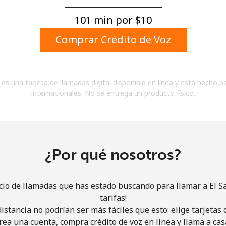
Un número
Un caracter especial
101 min por ⁦$10⁩
Comprar Crédito de Voz
es una tarjeta de llamadas digital disponible en línea y está hecho p
internacionales. No se entrega un producto físico.
Mantente en contacto para recibir nuestras mejores
ofertas.
Al abrir una cuenta en este sitio web, estoy de
acuerdo con estos
Términos y condiciones.
¿Por qué nosotros?
Únete
cio de llamadas que has estado buscando para llamar a El S
tarifas!
istancia no podrían ser más fáciles que esto: elige tarjeta
rea una cuenta, compra crédito de voz en línea y llama a cas