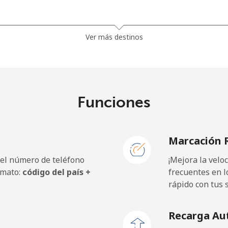
⁦13.9¢⁩
71 min por ⁦$10⁩
Ver más destinos
⁦19.5¢⁩
51 min por ⁦$10⁩
⁦15.9¢⁩
62 min por ⁦$10⁩
Funciones
Marcación 
⁦12.9¢⁩
77 min por ⁦$10⁩
 el número de teléfono
¡Mejora la vel
⁦9.9¢⁩
101 min por ⁦$10⁩
rmato:
código del país +
frecuentes en l
rápido con tus 
⁦12.9¢⁩
77 min por ⁦$10⁩
Recarga Au