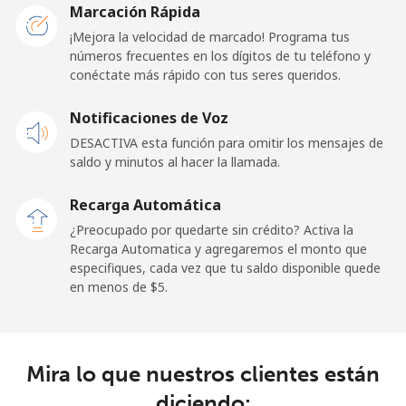
Marcación Rápida
¡Mejora la velocidad de marcado! Programa tus
Línea fija
⁦1.5c⁩
665 min por ⁦$10⁩
-
números frecuentes en los dígitos de tu teléfono y
conéctate más rápido con tus seres queridos.
Celular
⁦3.5c⁩
285 min por ⁦$10⁩
-
Notificaciones de Voz
French Guiana
DESACTIVA esta función para omitir los mensajes de
saldo y minutos al hacer la llamada.
Línea fija
⁦6.9c⁩
144 min por ⁦$10⁩
-
Recarga Automática
Celular
⁦42.9c⁩
23 min por ⁦$10⁩
-
¿Preocupado por quedarte sin crédito? Activa la
Recarga Automatica y agregaremos el monto que
especifiques, cada vez que tu saldo disponible quede
French Polynesia
en menos de ⁦$5⁩.
Línea fija
⁦47.5c⁩
21 min por ⁦$10⁩
-
Celular
⁦50.5c⁩
19 min por ⁦$10⁩
⁦17c⁩
Mira lo que nuestros clientes están
diciendo: