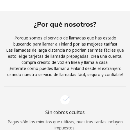
Al abrir una cuenta en este sitio web, estoy de acuerdo con
estos
Términos y condiciones.
¿Por qué nosotros?
Únete
¡Porque somos el servicio de llamadas que has estado
buscando para llamar a Finland por las mejores tarifas!
Las llamadas de larga distancia no podrían ser más fáciles que
esto: elige tarjetas de llamada prepagadas, crea una cuenta,
¡Hola!
compra crédito de voz en línea y llama a casa.
¡Entérate cómo puedes llamar a Finland desde el extranjero
usando nuestro servicio de llamadas fácil, seguro y confiable!
Inicia sesión o
REGÍSTRATE →
Sin cobros ocultos
¿Olvidaste tu contraseña? →
Pagas sólo los minutos que utilizas, nuestras tarifas incluyen
impuestos.