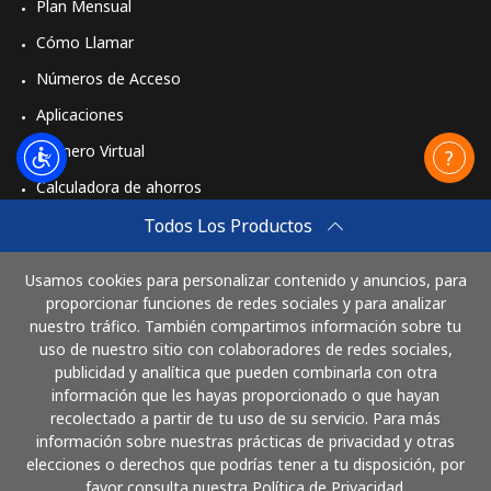
Plan Mensual
Cómo Llamar
Números de Acceso
Aplicaciones
Número Virtual
Calculadora de ahorros
Travel eSIM
Todos Los Productos
Comprar
Usamos cookies para personalizar contenido y anuncios, para
Cómo funciona
proporcionar funciones de redes sociales y para analizar
nuestro tráfico. También compartimos información sobre tu
uso de nuestro sitio con colaboradores de redes sociales,
publicidad y analítica que pueden combinarla con otra
Paga con
información que les hayas proporcionado o que hayan
recolectado a partir de tu uso de su servicio. Para más
información sobre nuestras prácticas de privacidad y otras
elecciones o derechos que podrías tener a tu disposición, por
favor consulta nuestra Política de Privacidad.