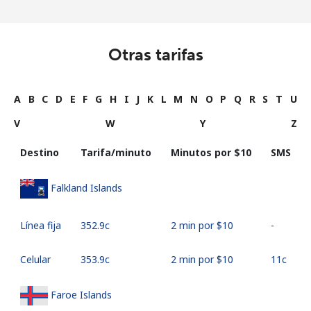
Otras tarifas
A
B
C
D
E
F
G
H
I
J
K
L
M
N
O
P
Q
R
S
T
U
V
W
Y
Z
Destino
Tarifa/minuto
Minutos por ⁦$10⁩
SMS
Falkland Islands
Línea fija
⁦352.9c⁩
2 min por ⁦$10⁩
-
Celular
⁦353.9c⁩
2 min por ⁦$10⁩
⁦11c⁩
Faroe Islands