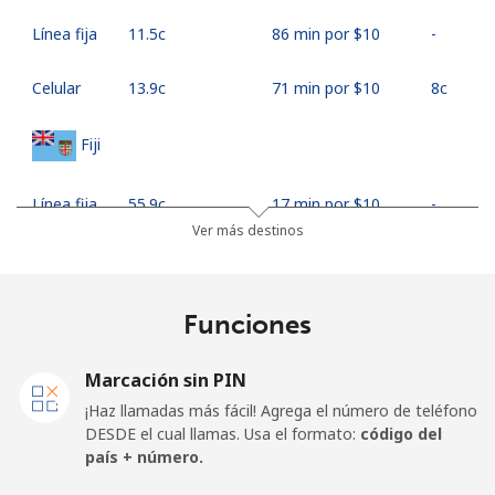
Línea fija
⁦11.5c⁩
86 min por ⁦$10⁩
-
Celular
⁦13.9c⁩
71 min por ⁦$10⁩
⁦8c⁩
Fiji
Línea fija
⁦55.9c⁩
17 min por ⁦$10⁩
-
Ver más destinos
Celular
⁦54.9c⁩
18 min por ⁦$10⁩
⁦27c⁩
Finland
Funciones
Línea fija
⁦52.9c⁩
18 min por ⁦$10⁩
-
Marcación sin PIN
¡Haz llamadas más fácil! Agrega el número de teléfono
Celular
⁦51.5c⁩
19 min por ⁦$10⁩
⁦17c⁩
DESDE el cual llamas. Usa el formato:
código del
país + número.
France