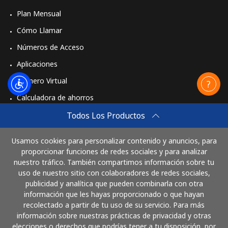
Plan Mensual
Cómo Llamar
Números de Acceso
Aplicaciones
Número Virtual
Calculadora de ahorros
Travel eSIM
Todos Los Productos
Comprar
Usamos cookies para personalizar contenido y anuncios, para
Cómo funciona
proporcionar funciones de redes sociales y para analizar
nuestro tráfico. También compartimos información sobre tu
uso de nuestro sitio con colaboradores de redes sociales,
publicidad y analítica que pueden combinarla con otra
Paga con
información que les hayas proporcionado o que hayan
recolectado a partir de tu uso de su servicio. Para más
información sobre nuestras prácticas de privacidad y otras
elecciones o derechos que podrías tener a tu disposición, por