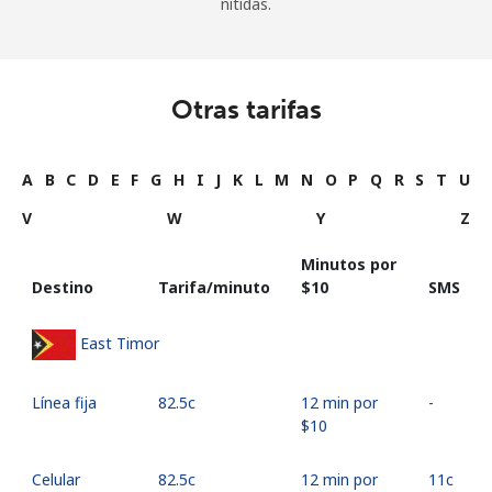
nítidas.
Otras tarifas
A
B
C
D
E
F
G
H
I
J
K
L
M
N
O
P
Q
R
S
T
U
V
W
Y
Z
Minutos por
Destino
Tarifa/minuto
⁦$10⁩
SMS
East Timor
Línea fija
⁦82.5c⁩
12 min por
-
⁦$10⁩
Celular
⁦82.5c⁩
12 min por
⁦11c⁩