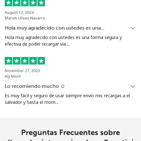
Línea fija
⁦33.9c⁩
29 min por
-
⁦$10⁩
August 12, 2024
Marvin Ulises Navarro
Celular
⁦28.5c⁩
35 min por
⁦60c⁩
Hola muy agradecido con ustedes es una…
⁦$10⁩
Hola muy agradecido con ustedes es una forma segura y
efectiva de poder recargar vía ...
Ethiopia
Línea fija
⁦43.9c⁩
22 min por
-
November 27, 2023
⁦$10⁩
Aly Morh
Lo recomiendo mucho ☺️
Celular
⁦41.9c⁩
23 min por
-
Es muy fácil y seguro de usar siempre envío mis recargas a el
⁦$10⁩
salvador y hasta el mom...
Preguntas Frecuentes sobre