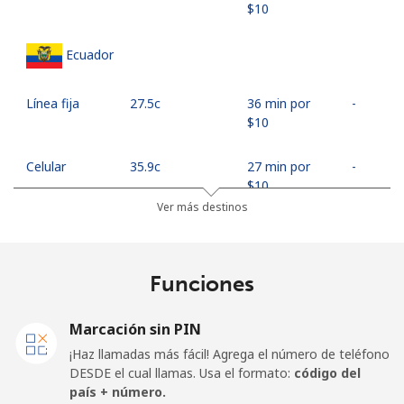
⁦$10⁩
Ecuador
Línea fija
⁦27.5c⁩
36 min por
-
⁦$10⁩
Celular
⁦35.9c⁩
27 min por
-
⁦$10⁩
Ver más destinos
Egypt
Funciones
Línea fija
⁦18.9c⁩
52 min por
-
⁦$10⁩
Marcación sin PIN
Celular
⁦26.9c⁩
37 min por
-
¡Haz llamadas más fácil! Agrega el número de teléfono
⁦$10⁩
DESDE el cual llamas. Usa el formato:
código del
país + número.