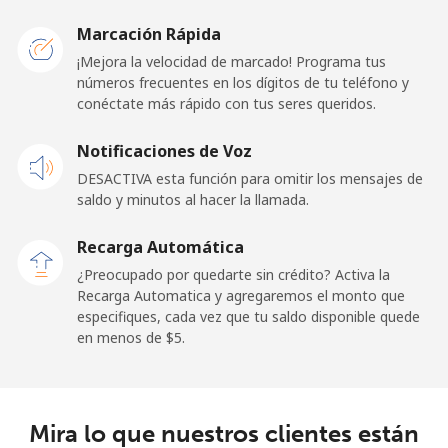
Mobile -
⁦21.9c⁩
45 min por
-
Etisalat
⁦$10⁩
Marcación Rápida
¡Mejora la velocidad de marcado! Programa tus
El Salvador
números frecuentes en los dígitos de tu teléfono y
conéctate más rápido con tus seres queridos.
Línea fija
⁦17.5c⁩
57 min por
-
Notificaciones de Voz
⁦$10⁩
DESACTIVA esta función para omitir los mensajes de
Claro
⁦13.5c⁩
74 min por
-
saldo y minutos al hacer la llamada.
Landlines
⁦$10⁩
Recarga Automática
Celular
⁦17.5c⁩
57 min por
⁦17c⁩
¿Preocupado por quedarte sin crédito? Activa la
⁦$10⁩
Recarga Automatica y agregaremos el monto que
especifiques, cada vez que tu saldo disponible quede
en menos de ⁦$5⁩.
Equatorial Guinea
All country
⁦107.9c⁩
9 min por
-
⁦$10⁩
Mira lo que nuestros clientes están