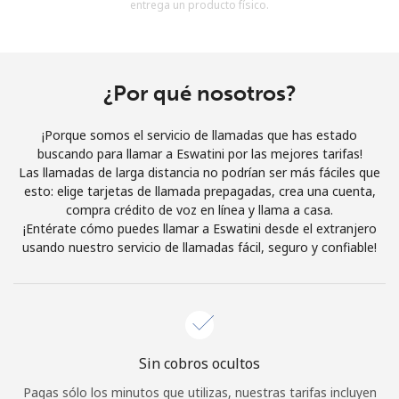
entrega un producto físico.
Al abrir una cuenta en este sitio web, estoy de acuerdo con
estos
Términos y condiciones.
Únete
¿Por qué nosotros?
¡Porque somos el servicio de llamadas que has estado
buscando para llamar a Eswatini por las mejores tarifas!
Las llamadas de larga distancia no podrían ser más fáciles que
¡Hola!
esto: elige tarjetas de llamada prepagadas, crea una cuenta,
compra crédito de voz en línea y llama a casa.
¡Entérate cómo puedes llamar a Eswatini desde el extranjero
Inicia sesión o
REGÍSTRATE →
usando nuestro servicio de llamadas fácil, seguro y confiable!
Sin cobros ocultos
¿Olvidaste tu contraseña? →
Pagas sólo los minutos que utilizas, nuestras tarifas incluyen