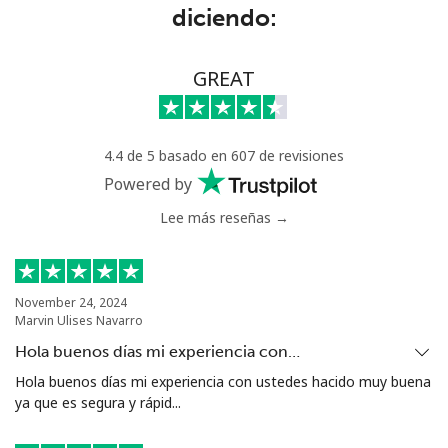
diciendo:
Eritrea
Línea fija
⁦45.9c⁩
21 min por
-
GREAT
⁦$10⁩
Celular
⁦45.5c⁩
21 min por
⁦13c⁩
4.4 de 5 basado en 607 de revisiones
⁦$10⁩
Powered by
Estonia
Lee más reseñas →
Línea fija
⁦1.5c⁩
665 min por
-
⁦$10⁩
November 24, 2024
Marvin Ulises Navarro
Celular
⁦67.5c⁩
14 min por
⁦13c⁩
Hola buenos días mi experiencia con…
⁦$10⁩
Hola buenos días mi experiencia con ustedes hacido muy buena
ya que es segura y rápid...
Eswatini