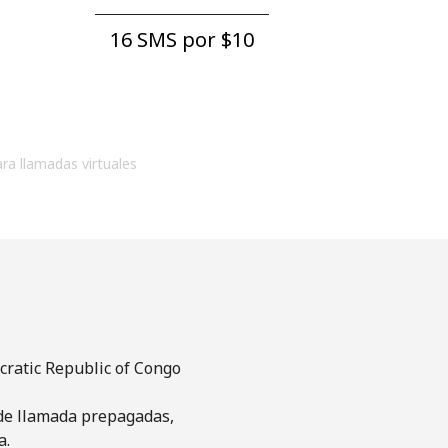
16 SMS por ⁦$10⁩
ara llamadas virtuales
cratic Republic of Congo
s de llamada prepagadas,
a.