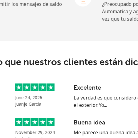
itir los mensajes de saldo
¿Preocupado por
Automatica y a
vez que tu sald
⁩
126 min por ⁦$10⁩
9c⁩
45 min por ⁦$10⁩
o que nuestros clientes están di
Excelente
La verdad es que considero
June 24, 2026
Juanje Garcia
el exterior. Yo...
Buena idea
Me parece una buena idea al
November 29, 2024