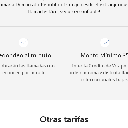
amar a Democratic Republic of Congo desde el extranjero u
llamadas fácil, seguro y confiable!
¡Hola!
Inicia sesión o
REGÍSTRATE →
edondeo al minuto
Monto Mínimo ⁦$5
cobrarán las llamadas con
Intenta Crédito de Voz po
redondeo por minuto.
orden mínima y disfruta ll
internacionales bajas
¿Olvidaste tu contraseña? →
Iniciar Sesión
Otras tarifas