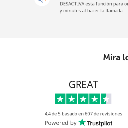
DESACTIVA esta función para om
y minutos al hacer la llamada.
Dominican Republic
Línea fija
⁦7.9c
Celular
⁦21.
Mira l
GREAT
4.4 de 5 basado en 607 de revisiones
Powered by