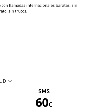
 con llamadas internacionales baratas, sin
ato, sin trucos.
?
UD
SMS
60
c