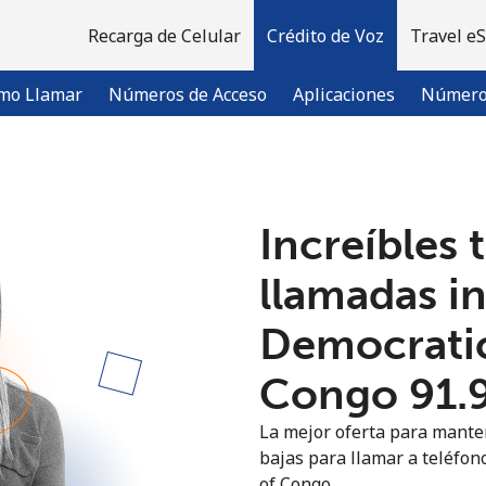
Recarga de Celular
Crédito de Voz
Travel e
mo Llamar
Números de Acceso
Aplicaciones
Número 
¡Bienvenido!
Increíbles 
¿Ya tienes una cuenta?
Inicia sesión →
llamadas i
Democratic
Regístrate con
Congo ⁦91.
La mejor oferta para manten
bajas para llamar a teléfon
of Congo