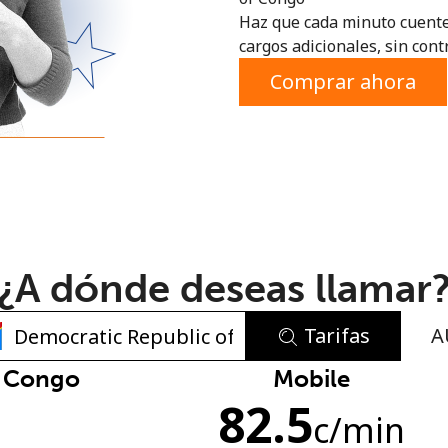
Haz que cada minuto cuente
o
cargos adicionales, sin contr
Comprar ahora
¿A dónde deseas llamar
Tarifas
A
No se ha creado una contraseña
f Congo
Mobile
82.5
Mínimo 8 caracteres
c
/min
Una letra mayúscula y una minúscula