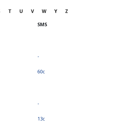
S
T
U
V
W
Y
Z
SMS
-
⁦60c⁩
-
⁦13c⁩