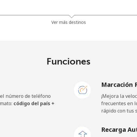
.9c⁩
3 min por ⁦$10⁩
Ver más destinos
.9c⁩
3 min por ⁦$10⁩
Funciones
5c⁩
16 min por ⁦$10⁩
Marcación 
5c⁩
16 min por ⁦$10⁩
 el número de teléfono
¡Mejora la vel
rmato:
código del país +
frecuentes en l
rápido con tus 
5c⁩
24 min por ⁦$10⁩
Recarga Au
9c⁩
22 min por ⁦$10⁩