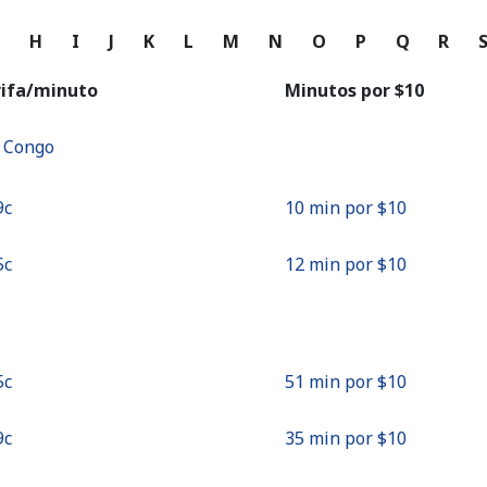
o
G
H
I
J
K
L
M
N
O
P
Q
R
Continuar con
rifa/minuto
Minutos por ⁦$10⁩
f Congo
9c⁩
10 min por ⁦$10⁩
5c⁩
12 min por ⁦$10⁩
5c⁩
51 min por ⁦$10⁩
9c⁩
35 min por ⁦$10⁩