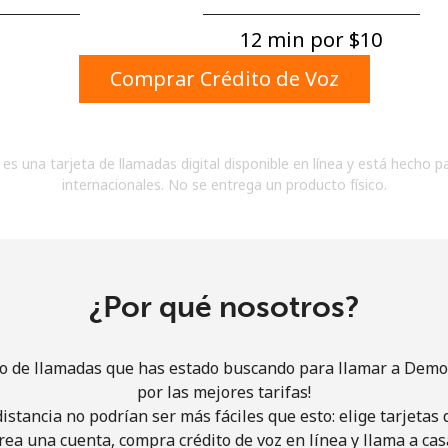
Un número
Un caracter especial
12 min por ⁦$10⁩
Comprar Crédito de Voz
es una tarjeta de llamadas digital disponible en línea y está hecho p
internacionales. No se entrega un producto físico.
Mantente en contacto para recibir nuestras mejores
ofertas.
Al abrir una cuenta en este sitio web, estoy de
acuerdo con estos
Términos y condiciones.
¿Por qué nosotros?
Únete
io de llamadas que has estado buscando para llamar a Demo
por las mejores tarifas!
istancia no podrían ser más fáciles que esto: elige tarjeta
rea una cuenta, compra crédito de voz en línea y llama a cas