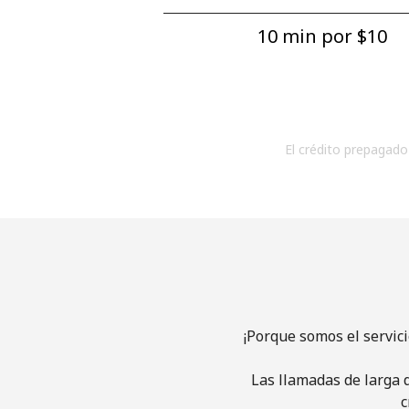
10 min por ⁦$10⁩
El crédito prepagado 
¡Porque somos el servic
Las llamadas de larga d
c