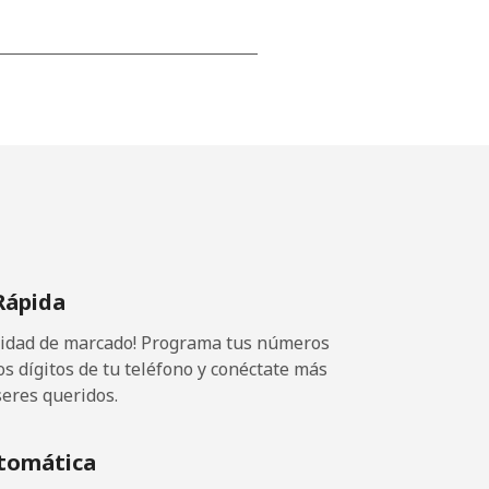
-
-
-
Rápida
⁦22c⁩
ocidad de marcado! Programa tus números
os dígitos de tu teléfono y conéctate más
seres queridos.
-
tomática
-