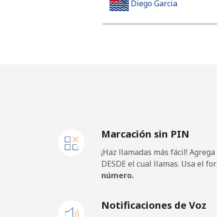
Diego Garcia
Línea fija
⁦275
Celular
⁦275
Djibouti
Línea fija
⁦60.
Marcación sin PIN
Celular
⁦60.
¡Haz llamadas más fácil! Agrega
Dominica
DESDE el cual llamas. Usa el fo
número.
Línea fija
⁦41.
Notificaciones de Voz
Celular
⁦43.