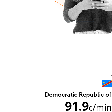
Democratic Republic o
91.9
c
/min