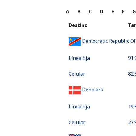
A
B
C
D
E
F
Destino
Ta
Democratic Republic O
Línea fija
⁦91.
Celular
⁦82.
Denmark
Línea fija
⁦19.
Celular
⁦27.