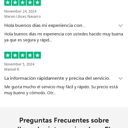
Línea fija
⁦25.9¢⁩
38 min por
-
⁦$10⁩
November 24, 2024
Marvin Ulises Navarro
Celular
⁦20.5¢⁩
48 min por
⁦38¢⁩
Hola buenos días mi experiencia con…
⁦$10⁩
Hola buenos días mi experiencia con ustedes hacido muy buena
ya que es segura y rápid...
Ethiopia
Línea fija
⁦31.5¢⁩
31 min por
-
November 5, 2024
⁦$10⁩
Manuel R.
La información rápidamente y precisa del servicio.
Celular
⁦29.9¢⁩
33 min por
-
Me gusta mucho el servicio muy fácil y rápido. Su precio está
⁦$10⁩
muy bueno y cómodo. Otr...
Preguntas Frecuentes sobre