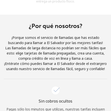
entrega un producto físico.
Al abrir una cuenta en este sitio web, estoy de acuerdo con
estos
Términos y condiciones.
Únete
¿Por qué nosotros?
¡Porque somos el servicio de llamadas que has estado
buscando para llamar a El Salvador por las mejores tarifas!
Las llamadas de larga distancia no podrían ser más fáciles que
¡Hola!
esto: elige tarjetas de llamada prepagadas, crea una cuenta,
compra crédito de voz en línea y llama a casa.
¡Entérate cómo puedes llamar a El Salvador desde el extranjero
Inicia sesión o
REGÍSTRATE →
usando nuestro servicio de llamadas fácil, seguro y confiable!
Sin cobros ocultos
¿Olvidaste tu contraseña? →
Pagas sólo los minutos que utilizas, nuestras tarifas incluyen