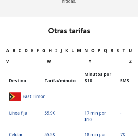
nítidas.
Otras tarifas
A
B
C
D
E
F
G
H
I
J
K
L
M
N
O
P
Q
R
S
T
U
V
W
Y
Z
Minutos por
Destino
Tarifa/minuto
⁦$10⁩
SMS
East Timor
Línea fija
⁦55.9¢⁩
17 min por
-
⁦$10⁩
Celular
⁦55.5¢⁩
18 min por
⁦7¢⁩