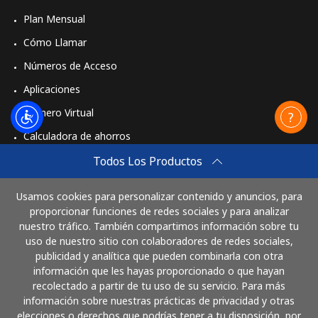
Plan Mensual
Cómo Llamar
Números de Acceso
Aplicaciones
Número Virtual
Calculadora de ahorros
Travel eSIM
Todos Los Productos
Comprar
Usamos cookies para personalizar contenido y anuncios, para
Cómo funciona
proporcionar funciones de redes sociales y para analizar
nuestro tráfico. También compartimos información sobre tu
uso de nuestro sitio con colaboradores de redes sociales,
publicidad y analítica que pueden combinarla con otra
Paga con
información que les hayas proporcionado o que hayan
recolectado a partir de tu uso de su servicio. Para más
información sobre nuestras prácticas de privacidad y otras
elecciones o derechos que podrías tener a tu disposición, por