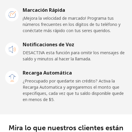
Mobile -
⁦15.9¢⁩
62 min por
-
Etisalat
⁦$10⁩
Marcación Rápida
¡Mejora la velocidad de marcado! Programa tus
El Salvador
números frecuentes en los dígitos de tu teléfono y
conéctate más rápido con tus seres queridos.
Línea fija
⁦12.9¢⁩
77 min por
-
Notificaciones de Voz
⁦$10⁩
DESACTIVA esta función para omitir los mensajes de
Claro
⁦9.9¢⁩
101 min por
-
saldo y minutos al hacer la llamada.
Landlines
⁦$10⁩
Recarga Automática
Celular
⁦12.9¢⁩
77 min por
⁦11¢⁩
¿Preocupado por quedarte sin crédito? Activa la
⁦$10⁩
Recarga Automatica y agregaremos el monto que
especifiques, cada vez que tu saldo disponible quede
en menos de ⁦$5⁩.
Equatorial Guinea
All country
⁦72.9¢⁩
13 min por
-
⁦$10⁩
Mira lo que nuestros clientes están