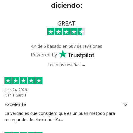
diciendo:
Eritrea
Línea fija
⁦32.9¢⁩
30 min por
-
GREAT
⁦$10⁩
Celular
⁦32.9¢⁩
30 min por
⁦8¢⁩
4.4 de 5 basado en 607 de revisiones
⁦$10⁩
Powered by
Estonia
Lee más reseñas →
Línea fija
⁦1.5¢⁩
665 min por
-
⁦$10⁩
June 24, 2026
Juanje Garcia
Celular
⁦48.5¢⁩
20 min por
⁦8¢⁩
Excelente
⁦$10⁩
La verdad es que considero que es un buen método para
recargar desde el exterior. Yo...
Eswatini