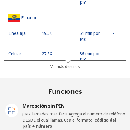
⁦$10⁩
Ecuador
Línea fija
⁦19.5¢⁩
51 min por
-
⁦$10⁩
Celular
⁦27.5¢⁩
36 min por
-
⁦$10⁩
Ver más destinos
Egypt
Funciones
Línea fija
⁦13.9¢⁩
71 min por
-
⁦$10⁩
Marcación sin PIN
Celular
⁦19.5¢⁩
51 min por
-
¡Haz llamadas más fácil! Agrega el número de teléfono
⁦$10⁩
DESDE el cual llamas. Usa el formato:
código del
país + número.