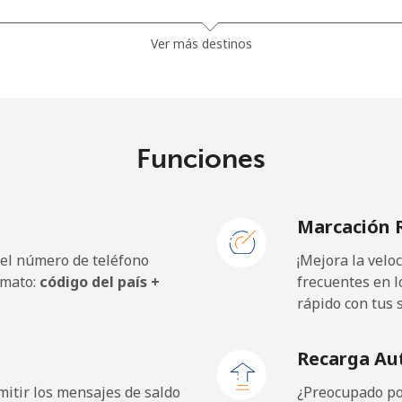
.5¢⁩
665 min por ⁦€10⁩
Ver más destinos
32.9¢⁩
30 min por ⁦€10⁩
Funciones
35.9¢⁩
27 min por ⁦€10⁩
Marcación 
 el número de teléfono
¡Mejora la vel
20.9¢⁩
47 min por ⁦€10⁩
rmato:
código del país +
frecuentes en l
rápido con tus 
22.9¢⁩
43 min por ⁦€10⁩
Recarga Au
itir los mensajes de saldo
¿Preocupado por