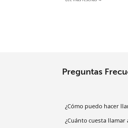
Línea fija
⁦3
Celular
⁦1
Santiago
⁦1
China
Preguntas Frecu
Línea fija
⁦4
Celular
⁦4
Christmas Island
¿Cómo puedo hacer lla
¿Cuánto cuesta llamar 
All country
⁦2