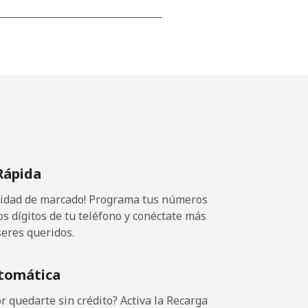
⁦14¢⁩
-
⁦14¢⁩
Rápida
ocidad de marcado! Programa tus números
-
os dígitos de tu teléfono y conéctate más
seres queridos.
⁦14¢⁩
tomática
 quedarte sin crédito? Activa la Recarga