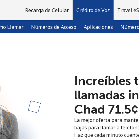
Recarga de Celular
Crédito de Voz
Travel e
mo Llamar
Números de Acceso
Aplicaciones
Número 
¡Bienvenido!
Increíbles 
¿Ya tienes una cuenta?
Inicia sesión →
llamadas i
Regístrate con
Chad ⁦71.5¢
La mejor oferta para manten
bajas para llamar a teléfono
Haz que cada minuto cuente