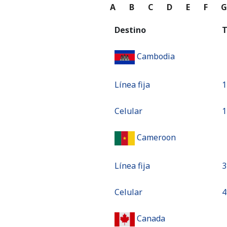
A
B
C
D
E
F
Destino
T
Cambodia
Línea fija
⁦
Celular
⁦
Cameroon
Línea fija
⁦
Celular
⁦
Canada