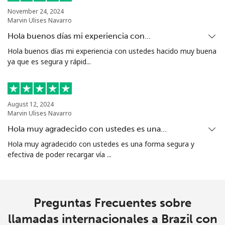
Bolivia
November 24, 2024
Marvin Ulises Navarro
Hola buenos días mi experiencia con…
Línea fija
⁦32.9¢⁩
30 min por ⁦$10⁩
-
Hola buenos días mi experiencia con ustedes hacido muy buena
ya que es segura y rápid...
Celular
⁦36.5¢⁩
27 min por ⁦$10⁩
-
Bosnia And Herzegovina
August 12, 2024
Marvin Ulises Navarro
Línea fija
⁦34.5¢⁩
28 min por ⁦$10⁩
-
Hola muy agradecido con ustedes es una…
Celular
⁦70.9¢⁩
14 min por ⁦$10⁩
⁦15¢⁩
Hola muy agradecido con ustedes es una forma segura y
efectiva de poder recargar vía ...
Botswana
Línea fija
⁦42.9¢⁩
23 min por ⁦$10⁩
-
Preguntas Frecuentes sobre
llamadas internacionales a Brazil con
Celular
⁦47.5¢⁩
21 min por ⁦$10⁩
⁦10¢⁩