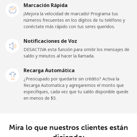
Marcación Rápida
¡Mejora la velocidad de marcado! Programa tus
Línea fija
⁦75.9¢⁩
13 min por ⁦$10⁩
-
números frecuentes en los dígitos de tu teléfono y
conéctate más rápido con tus seres queridos.
Celular
⁦68.9¢⁩
14 min por ⁦$10⁩
-
Notificaciones de Voz
Belgium
DESACTIVA esta función para omitir los mensajes de
saldo y minutos al hacer la llamada.
Línea fija
⁦3.9¢⁩
256 min por ⁦$10⁩
-
Recarga Automática
Celular
⁦50.5¢⁩
19 min por ⁦$10⁩
⁦15¢⁩
¿Preocupado por quedarte sin crédito? Activa la
Recarga Automatica y agregaremos el monto que
especifiques, cada vez que tu saldo disponible quede
Belize
en menos de ⁦$5⁩.
Línea fija
⁦42.5¢⁩
23 min por ⁦$10⁩
-
Celular
⁦43.5¢⁩
22 min por ⁦$10⁩
⁦20¢⁩
Mira lo que nuestros clientes están