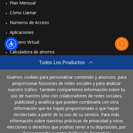
Plan Mensual
Cómo Llamar
Números de Acceso
Aplicaciones
Número Virtual
Calculadora de ahorros
Travel eSIM
Todos Los Productos
Comprar
Usamos cookies para personalizar contenido y anuncios, para
Cómo funciona
proporcionar funciones de redes sociales y para analizar
nuestro tráfico. También compartimos información sobre tu
uso de nuestro sitio con colaboradores de redes sociales,
publicidad y analítica que pueden combinarla con otra
Paga con
información que les hayas proporcionado o que hayan
recolectado a partir de tu uso de su servicio. Para más
información sobre nuestras prácticas de privacidad y otras
elecciones o derechos que podrías tener a tu disposición, por