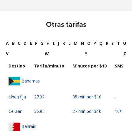
Otras tarifas
A
B
C
D
E
F
G
H
I
J
K
L
M
N
O
P
Q
R
S
T
U
V
W
Y
Z
Destino
Tarifa/minuto
Minutos por ⁦$10⁩
SMS
Bahamas
Línea fija
⁦27.9¢⁩
35 min por ⁦$10⁩
-
Celular
⁦36.9¢⁩
27 min por ⁦$10⁩
⁦10¢⁩
Bahrain