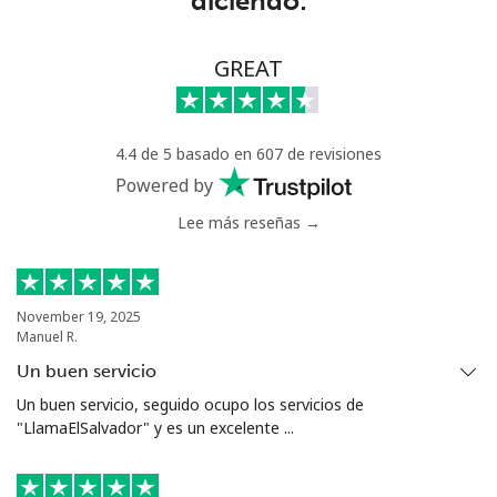
diciendo:
Benin
GREAT
Línea fija
⁦74.5¢⁩
13 min por ⁦$10⁩
-
Celular
⁦75.9¢⁩
13 min por ⁦$10⁩
-
4.4 de 5 basado en 607 de revisiones
Bermuda
Powered by
Lee más reseñas →
Línea fija
⁦4.5¢⁩
222 min por ⁦$10⁩
-
Celular
⁦4.5¢⁩
222 min por ⁦$10⁩
⁦23¢⁩
November 19, 2025
Manuel R.
Bhutan
Un buen servicio
Un buen servicio, seguido ocupo los servicios de
Línea fija
⁦13.5¢⁩
74 min por ⁦$10⁩
-
"LlamaElSalvador" y es un excelente ...
Celular
⁦12.9¢⁩
77 min por ⁦$10⁩
-