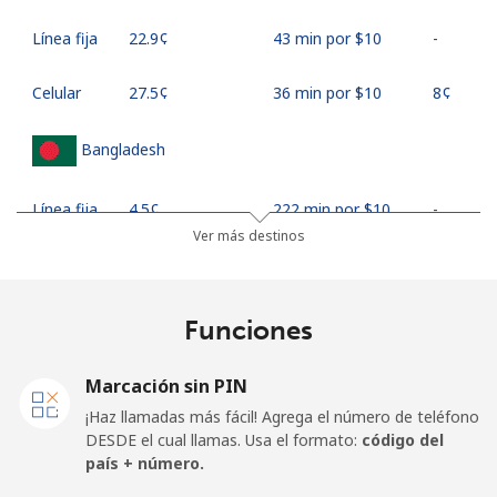
Línea fija
⁦22.9¢⁩
43 min por ⁦$10⁩
-
Celular
⁦27.5¢⁩
36 min por ⁦$10⁩
⁦8¢⁩
Bangladesh
Línea fija
⁦4.5¢⁩
222 min por ⁦$10⁩
-
Ver más destinos
Celular
⁦3.9¢⁩
256 min por ⁦$10⁩
-
Barbados
Funciones
Línea fija
⁦38.5¢⁩
25 min por ⁦$10⁩
-
Marcación sin PIN
¡Haz llamadas más fácil! Agrega el número de teléfono
Celular
⁦44.5¢⁩
22 min por ⁦$10⁩
-
DESDE el cual llamas. Usa el formato:
código del
país + número.
Belarus