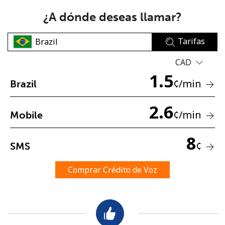
¿A dónde deseas llamar?
Tarifas
CAD
1.5
No se ha creado una contraseña
¢
/min
Brazil
Mínimo 8 caracteres
2.6
Una letra mayúscula y una minúscula
¢
/min
Mobile
Un número
Un caracter especial
8
¢
SMS
Comprar Crédito de Voz
Mantente en contacto para recibir nuestras mejores
ofertas.