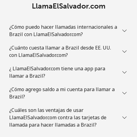
LlamaElSalvador.com
Brazil
¿Cómo puedo hacer llamadas internacionales a
Línea fija
⁦1.5¢⁩
665 min por ⁦$10⁩
-
Brazil con LlamaElSalvador.com?
Celular
⁦2.6¢⁩
384 min por ⁦$10⁩
⁦8¢⁩
¿Cuánto cuesta llamar a Brazil desde EE. UU.
con LlamaElSalvador.com?
British Virgin Islands
¿ LlamaElSalvador.com tiene una app para
Línea fija
⁦43.9¢⁩
22 min por ⁦$10⁩
-
llamar a Brazil?
¿Cómo agrego saldo a mi cuenta para llamar a
Celular
⁦45.9¢⁩
21 min por ⁦$10⁩
⁦23¢⁩
Brazil?
Brunei
¿Cuáles son las ventajas de usar
LlamaElSalvador.com contra las tarjetas de
Línea fija
⁦47.5¢⁩
21 min por ⁦$10⁩
-
llamada para hacer llamadas a Brazil?
Celular
⁦46.9¢⁩
21 min por ⁦$10⁩
⁦12¢⁩