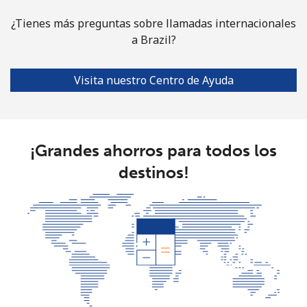
¿Tienes más preguntas sobre llamadas internacionales
Bulgaria
a Brazil?
Línea fija
⁦1.7¢⁩
588 min por ⁦$10⁩
-
Visita nuestro Centro de Ayuda
Celular
⁦5.5¢⁩
181 min por ⁦$10⁩
⁦50¢⁩
Burkina Faso
¡Grandes ahorros para todos los
destinos!
Línea fija
⁦79.5¢⁩
12 min por ⁦$10⁩
-
Celular
⁦64.9¢⁩
15 min por ⁦$10⁩
⁦38¢⁩
Burundi
Línea fija
⁦100.9¢⁩
9 min por ⁦$10⁩
-