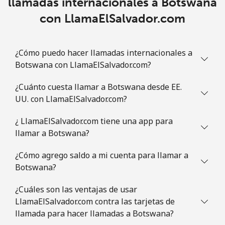
llamadas internacionales a Botswana
Celular
⁦26.9p⁩
37 min por ⁦£10⁩
⁦6p⁩
con LlamaElSalvador.com
Brazil
¿Cómo puedo hacer llamadas internacionales a
Línea fija
⁦1.5p⁩
665 min por ⁦£10⁩
-
Botswana con LlamaElSalvador.com?
Celular
⁦1.7p⁩
588 min por ⁦£10⁩
⁦4p⁩
¿Cuánto cuesta llamar a Botswana desde EE.
UU. con LlamaElSalvador.com?
British Virgin Islands
¿ LlamaElSalvador.com tiene una app para
Línea fija
⁦26.5p⁩
37 min por ⁦£10⁩
-
llamar a Botswana?
¿Cómo agrego saldo a mi cuenta para llamar a
Celular
⁦27.9p⁩
35 min por ⁦£10⁩
⁦13p⁩
Botswana?
Brunei
¿Cuáles son las ventajas de usar
LlamaElSalvador.com contra las tarjetas de
Línea fija
⁦26.9p⁩
37 min por ⁦£10⁩
-
llamada para hacer llamadas a Botswana?