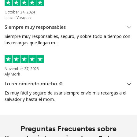
Bolivia
October 24, 2024
Leticia Vasquez
Siempre muy responsables
Línea fija
⁦18.9p⁩
52 min por ⁦£10⁩
-
Siempre muy responsables, seguro, y sobre todo a tiempo con
las recargas que llegan m...
Celular
⁦21.9p⁩
45 min por ⁦£10⁩
-
Bosnia And Herzegovina
November 27, 2023
Aly Morh
Línea fija
⁦19.5p⁩
51 min por ⁦£10⁩
-
Lo recomiendo mucho ☺️
Celular
⁦40.5p⁩
24 min por ⁦£10⁩
⁦9p⁩
Es muy fácil y seguro de usar siempre envío mis recargas a el
salvador y hasta el mom...
Botswana
Línea fija
⁦25.9p⁩
38 min por ⁦£10⁩
-
Preguntas Frecuentes sobre