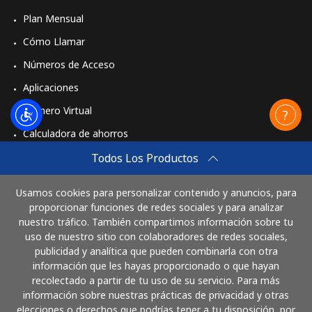
Plan Mensual
Cómo Llamar
Números de Acceso
Aplicaciones
Número Virtual
Calculadora de ahorros
Travel eSIM
Todos Los Productos
Comprar
Usamos cookies para personalizar contenido y anuncios, para
Cómo funciona
proporcionar funciones de redes sociales y para analizar
nuestro tráfico. También compartimos información sobre tu
uso de nuestro sitio con colaboradores de redes sociales,
publicidad y analítica que pueden combinarla con otra
Paga con
información que les hayas proporcionado o que hayan
recolectado a partir de tu uso de su servicio. Para más
información sobre nuestras prácticas de privacidad y otras
elecciones o derechos que podrías tener a tu disposición, por