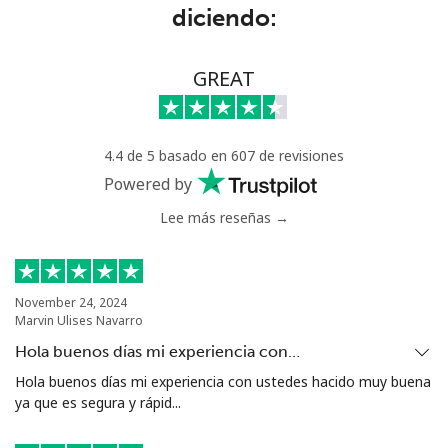
diciendo:
Benin
GREAT
Línea fija
⁦42.5p⁩
23 min por ⁦£10⁩
-
Celular
⁦42.9p⁩
23 min por ⁦£10⁩
-
4.4 de 5 basado en 607 de revisiones
Bermuda
Powered by
Lee más reseñas →
Línea fija
⁦2.7p⁩
370 min por ⁦£10⁩
-
Celular
⁦2.7p⁩
370 min por ⁦£10⁩
⁦13p⁩
November 24, 2024
Marvin Ulises Navarro
Bhutan
Hola buenos días mi experiencia con…
Hola buenos días mi experiencia con ustedes hacido muy buena
Línea fija
⁦7.9p⁩
126 min por ⁦£10⁩
-
ya que es segura y rápid...
Celular
⁦7.5p⁩
133 min por ⁦£10⁩
-