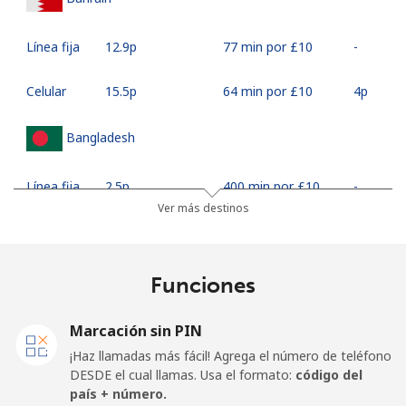
Línea fija
⁦12.9p⁩
77 min por ⁦£10⁩
-
Celular
⁦15.5p⁩
64 min por ⁦£10⁩
⁦4p⁩
Bangladesh
Línea fija
⁦2.5p⁩
400 min por ⁦£10⁩
-
Ver más destinos
Celular
⁦2.3p⁩
434 min por ⁦£10⁩
-
Barbados
Funciones
Línea fija
⁦23.5p⁩
42 min por ⁦£10⁩
-
Marcación sin PIN
¡Haz llamadas más fácil! Agrega el número de teléfono
Celular
⁦26.5p⁩
37 min por ⁦£10⁩
-
DESDE el cual llamas. Usa el formato:
código del
país + número.