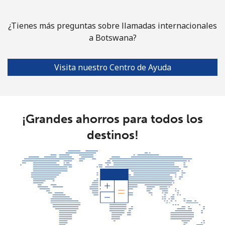
Celular
⁦26.9p⁩
37 min por ⁦£10⁩
⁦7p⁩
¿Tienes más preguntas sobre llamadas internacionales
Bulgaria
a Botswana?
Línea fija
⁦1.5p⁩
665 min por ⁦£10⁩
-
Visita nuestro Centro de Ayuda
Celular
⁦3.5p⁩
285 min por ⁦£10⁩
⁦28p⁩
Burkina Faso
¡Grandes ahorros para todos los
destinos!
Línea fija
⁦44.9p⁩
22 min por ⁦£10⁩
-
Celular
⁦36.9p⁩
27 min por ⁦£10⁩
⁦21p⁩
Burundi
Línea fija
⁦53.5p⁩
18 min por ⁦£10⁩
-