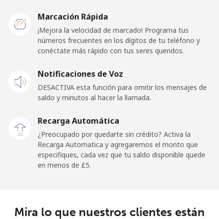
Belarus
Marcación Rápida
¡Mejora la velocidad de marcado! Programa tus
Línea fija
⁦42.9p⁩
23 min por ⁦£10⁩
-
números frecuentes en los dígitos de tu teléfono y
conéctate más rápido con tus seres queridos.
Celular
⁦39.5p⁩
25 min por ⁦£10⁩
-
Notificaciones de Voz
Belgium
DESACTIVA esta función para omitir los mensajes de
saldo y minutos al hacer la llamada.
Línea fija
⁦2.4p⁩
416 min por ⁦£10⁩
-
Recarga Automática
Celular
⁦28.5p⁩
35 min por ⁦£10⁩
⁦9p⁩
¿Preocupado por quedarte sin crédito? Activa la
Recarga Automatica y agregaremos el monto que
especifiques, cada vez que tu saldo disponible quede
Belize
en menos de ⁦£5⁩.
Línea fija
⁦25.5p⁩
39 min por ⁦£10⁩
-
Celular
⁦25.9p⁩
38 min por ⁦£10⁩
⁦11p⁩
Mira lo que nuestros clientes están