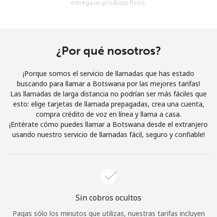
entrega un producto físico.
Al abrir una cuenta en este sitio web, estoy de acuerdo con
estos
Términos y condiciones.
Únete
¿Por qué nosotros?
¡Porque somos el servicio de llamadas que has estado
buscando para llamar a Botswana por las mejores tarifas!
Las llamadas de larga distancia no podrían ser más fáciles que
¡Hola!
esto: elige tarjetas de llamada prepagadas, crea una cuenta,
compra crédito de voz en línea y llama a casa.
¡Entérate cómo puedes llamar a Botswana desde el extranjero
Inicia sesión o
REGÍSTRATE →
usando nuestro servicio de llamadas fácil, seguro y confiable!
Sin cobros ocultos
¿Olvidaste tu contraseña? →
Pagas sólo los minutos que utilizas, nuestras tarifas incluyen