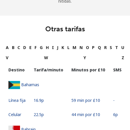
nítidas.
Otras tarifas
A
B
C
D
E
F
G
H
I
J
K
L
M
N
O
P
Q
R
S
T
U
V
W
Y
Z
Destino
Tarifa/minuto
Minutos por ⁦£10⁩
SMS
Bahamas
Línea fija
⁦16.9p⁩
59 min por ⁦£10⁩
-
Celular
⁦22.5p⁩
44 min por ⁦£10⁩
⁦6p⁩
Bahrain