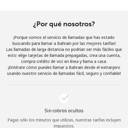
Al abrir una cuenta en este sitio web, estoy de acuerdo con
estos
Términos y condiciones.
¿Por qué nosotros?
Únete
¡Porque somos el servicio de llamadas que has estado
buscando para llamar a Bahrain por las mejores tarifas!
Las llamadas de larga distancia no podrían ser más fáciles que
esto: elige tarjetas de llamada prepagadas, crea una cuenta,
¡Hola!
compra crédito de voz en línea y llama a casa.
¡Entérate cómo puedes llamar a Bahrain desde el extranjero
usando nuestro servicio de llamadas fácil, seguro y confiable!
Inicia sesión o
REGÍSTRATE →
Sin cobros ocultos
¿Olvidaste tu contraseña? →
Pagas sólo los minutos que utilizas, nuestras tarifas incluyen
impuestos.