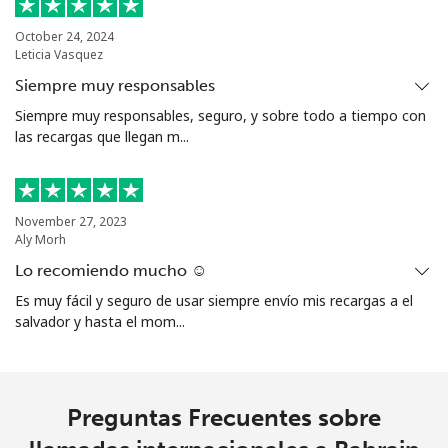
Bolivia
October 24, 2024
Leticia Vasquez
Línea fija
⁦21.9¢⁩
45 min por ⁦€10⁩
-
Siempre muy responsables
Siempre muy responsables, seguro, y sobre todo a tiempo con
Celular
⁦25.9¢⁩
38 min por ⁦€10⁩
-
las recargas que llegan m...
Bosnia And Herzegovina
November 27, 2023
Línea fija
⁦22.9¢⁩
43 min por ⁦€10⁩
-
Aly Morh
Lo recomiendo mucho ☺️
Celular
⁦46.9¢⁩
21 min por ⁦€10⁩
⁦10¢⁩
Es muy fácil y seguro de usar siempre envío mis recargas a el
salvador y hasta el mom...
Botswana
Línea fija
⁦28.5¢⁩
35 min por ⁦€10⁩
-
Preguntas Frecuentes sobre
Celular
⁦31.5¢⁩
31 min por ⁦€10⁩
⁦7¢⁩