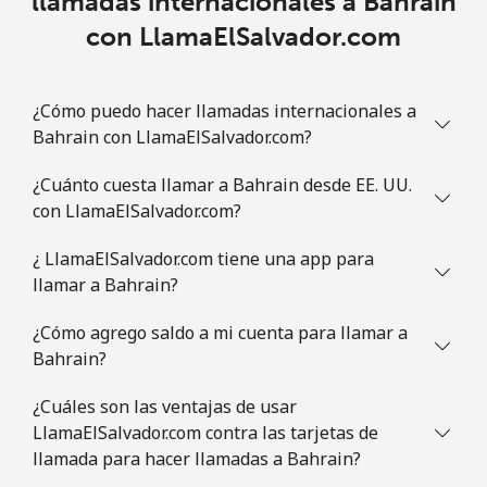
llamadas internacionales a Bahrain
con LlamaElSalvador.com
Brazil
Línea fija
⁦1.5¢⁩
665 min por ⁦€10⁩
-
¿Cómo puedo hacer llamadas internacionales a
Bahrain con LlamaElSalvador.com?
Celular
⁦1.9¢⁩
526 min por ⁦€10⁩
⁦5¢⁩
¿Cuánto cuesta llamar a Bahrain desde EE. UU.
British Virgin Islands
con LlamaElSalvador.com?
¿ LlamaElSalvador.com tiene una app para
Línea fija
⁦29.5¢⁩
33 min por ⁦€10⁩
-
llamar a Bahrain?
Celular
⁦30.5¢⁩
32 min por ⁦€10⁩
⁦14¢⁩
¿Cómo agrego saldo a mi cuenta para llamar a
Bahrain?
Brunei
¿Cuáles son las ventajas de usar
Línea fija
⁦31.5¢⁩
31 min por ⁦€10⁩
-
LlamaElSalvador.com contra las tarjetas de
llamada para hacer llamadas a Bahrain?
Celular
⁦31.5¢⁩
31 min por ⁦€10⁩
⁦7¢⁩