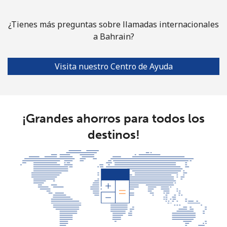
Bulgaria
¿Tienes más preguntas sobre llamadas internacionales
a Bahrain?
Línea fija
⁦1.5¢⁩
665 min por ⁦€10⁩
-
Visita nuestro Centro de Ayuda
Celular
⁦3.9¢⁩
256 min por ⁦€10⁩
⁦31¢⁩
Burkina Faso
¡Grandes ahorros para todos los
Línea fija
⁦52.5¢⁩
19 min por ⁦€10⁩
-
destinos!
Celular
⁦42.9¢⁩
23 min por ⁦€10⁩
⁦24¢⁩
Burundi
Línea fija
⁦62.9¢⁩
15 min por ⁦€10⁩
-