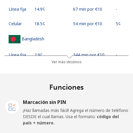
Línea fija
⁦14.9¢⁩
67 min por ⁦€10⁩
-
Celular
⁦18.5¢⁩
54 min por ⁦€10⁩
⁦5¢⁩
Bangladesh
Línea fija
⁦2.9¢⁩
344 min por ⁦€10⁩
-
Ver más destinos
Celular
⁦2.6¢⁩
384 min por ⁦€10⁩
-
Barbados
Funciones
Línea fija
⁦27.5¢⁩
36 min por ⁦€10⁩
-
Marcación sin PIN
¡Haz llamadas más fácil! Agrega el número de teléfono
Celular
⁦29.5¢⁩
33 min por ⁦€10⁩
-
DESDE el cual llamas. Usa el formato:
código del
país + número.
Belarus