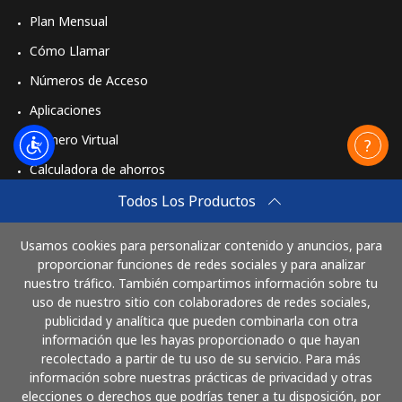
Plan Mensual
Cómo Llamar
Números de Acceso
Aplicaciones
Número Virtual
Calculadora de ahorros
Travel eSIM
Todos Los Productos
Comprar
Usamos cookies para personalizar contenido y anuncios, para
Cómo funciona
proporcionar funciones de redes sociales y para analizar
nuestro tráfico. También compartimos información sobre tu
uso de nuestro sitio con colaboradores de redes sociales,
publicidad y analítica que pueden combinarla con otra
Paga con
información que les hayas proporcionado o que hayan
recolectado a partir de tu uso de su servicio. Para más
información sobre nuestras prácticas de privacidad y otras
elecciones o derechos que podrías tener a tu disposición, por