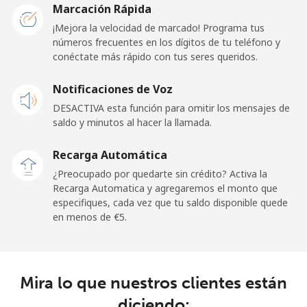
Marcación Rápida
¡Mejora la velocidad de marcado! Programa tus
Línea fija
⁦50.5¢⁩
19 min por ⁦€10⁩
-
números frecuentes en los dígitos de tu teléfono y
conéctate más rápido con tus seres queridos.
Celular
⁦45.9¢⁩
21 min por ⁦€10⁩
-
Notificaciones de Voz
Belgium
DESACTIVA esta función para omitir los mensajes de
saldo y minutos al hacer la llamada.
Línea fija
⁦2.7¢⁩
370 min por ⁦€10⁩
-
Recarga Automática
Celular
⁦33.5¢⁩
29 min por ⁦€10⁩
⁦10¢⁩
¿Preocupado por quedarte sin crédito? Activa la
Recarga Automatica y agregaremos el monto que
especifiques, cada vez que tu saldo disponible quede
Belize
en menos de ⁦€5⁩.
Línea fija
⁦28.5¢⁩
35 min por ⁦€10⁩
-
Celular
⁦28.9¢⁩
34 min por ⁦€10⁩
⁦13¢⁩
Mira lo que nuestros clientes están
diciendo: