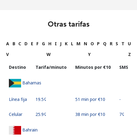
Otras tarifas
A
B
C
D
E
F
G
H
I
J
K
L
M
N
O
P
Q
R
S
T
U
V
W
Y
Z
Destino
Tarifa/minuto
Minutos por ⁦€10⁩
SMS
Bahamas
Línea fija
⁦19.5¢⁩
51 min por ⁦€10⁩
-
Celular
⁦25.9¢⁩
38 min por ⁦€10⁩
⁦7¢⁩
Bahrain