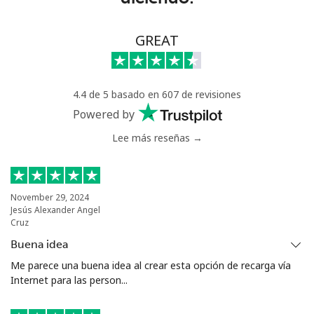
Benin
GREAT
Línea fija
⁦49.5¢⁩
20 min por ⁦€10⁩
-
Celular
⁦50.5¢⁩
19 min por ⁦€10⁩
-
4.4 de 5 basado en 607 de revisiones
Bermuda
Powered by
Lee más reseñas →
Línea fija
⁦3¢⁩
333 min por ⁦€10⁩
-
Celular
⁦3¢⁩
333 min por ⁦€10⁩
⁦14¢⁩
November 29, 2024
Jesús Alexander Angel
Bhutan
Cruz
Buena idea
Línea fija
⁦8.9¢⁩
112 min por ⁦€10⁩
-
Me parece una buena idea al crear esta opción de recarga vía
Internet para las person...
Celular
⁦8.9¢⁩
112 min por ⁦€10⁩
-