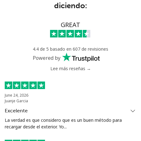
diciendo:
Benin
GREAT
Línea fija
⁦49.5¢⁩
20 min por ⁦€10⁩
-
Celular
⁦50.5¢⁩
19 min por ⁦€10⁩
-
4.4 de 5 basado en 607 de revisiones
Bermuda
Powered by
Lee más reseñas →
Línea fija
⁦3¢⁩
333 min por ⁦€10⁩
-
Celular
⁦3¢⁩
333 min por ⁦€10⁩
⁦14¢⁩
June 24, 2026
Juanje Garcia
Bhutan
Excelente
La verdad es que considero que es un buen método para
Línea fija
⁦8.9¢⁩
112 min por ⁦€10⁩
-
recargar desde el exterior. Yo...
Celular
⁦8.9¢⁩
112 min por ⁦€10⁩
-