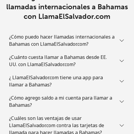
Celular
⁦31.5¢⁩
31 min por ⁦€10⁩
⁦7¢⁩
llamadas internacionales a Bahamas
con LlamaElSalvador.com
Brazil
Línea fija
⁦1.5¢⁩
665 min por ⁦€10⁩
-
¿Cómo puedo hacer llamadas internacionales a
Bahamas con LlamaElSalvador.com?
Celular
⁦1.9¢⁩
526 min por ⁦€10⁩
⁦5¢⁩
¿Cuánto cuesta llamar a Bahamas desde EE.
British Virgin Islands
UU. con LlamaElSalvador.com?
¿ LlamaElSalvador.com tiene una app para
Línea fija
⁦29.5¢⁩
33 min por ⁦€10⁩
-
llamar a Bahamas?
Celular
⁦30.5¢⁩
32 min por ⁦€10⁩
⁦14¢⁩
¿Cómo agrego saldo a mi cuenta para llamar a
Bahamas?
Brunei
¿Cuáles son las ventajas de usar
Línea fija
⁦31.5¢⁩
31 min por ⁦€10⁩
-
LlamaElSalvador.com contra las tarjetas de
llamada para hacer llamadas a Bahamas?