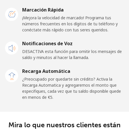
Belarus
Marcación Rápida
¡Mejora la velocidad de marcado! Programa tus
Línea fija
⁦50.5¢⁩
19 min por ⁦€10⁩
-
números frecuentes en los dígitos de tu teléfono y
conéctate más rápido con tus seres queridos.
Celular
⁦45.9¢⁩
21 min por ⁦€10⁩
-
Notificaciones de Voz
Belgium
DESACTIVA esta función para omitir los mensajes de
saldo y minutos al hacer la llamada.
Línea fija
⁦2.7¢⁩
370 min por ⁦€10⁩
-
Recarga Automática
Celular
⁦33.5¢⁩
29 min por ⁦€10⁩
⁦10¢⁩
¿Preocupado por quedarte sin crédito? Activa la
Recarga Automatica y agregaremos el monto que
especifiques, cada vez que tu saldo disponible quede
Belize
en menos de ⁦€5⁩.
Línea fija
⁦28.5¢⁩
35 min por ⁦€10⁩
-
Celular
⁦28.9¢⁩
34 min por ⁦€10⁩
⁦13¢⁩
Mira lo que nuestros clientes están