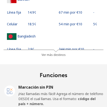
Línea fija
⁦14.9¢⁩
67 min por ⁦€10⁩
-
Celular
⁦18.5¢⁩
54 min por ⁦€10⁩
⁦5¢⁩
Bangladesh
Línea fija
⁦2.9¢⁩
344 min por ⁦€10⁩
-
Ver más destinos
Celular
⁦2.6¢⁩
384 min por ⁦€10⁩
-
Barbados
Funciones
Línea fija
⁦27.5¢⁩
36 min por ⁦€10⁩
-
Marcación sin PIN
¡Haz llamadas más fácil! Agrega el número de teléfono
Celular
⁦29.5¢⁩
33 min por ⁦€10⁩
-
DESDE el cual llamas. Usa el formato:
código del
país + número.