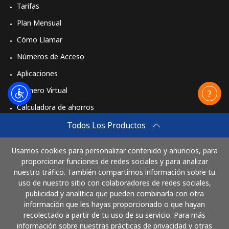
Tarifas
Plan Mensual
Cómo Llamar
Números de Acceso
Aplicaciones
Número Virtual
Calculadora de ahorros
Travel eSIM
Todos Los Productos
Comprar
Usamos cookies para personalizar contenido y anuncios, para
Cómo funciona
proporcionar funciones de redes sociales y para analizar
nuestro tráfico. También compartimos información sobre tu
uso de nuestro sitio con colaboradores de redes sociales,
publicidad y analítica que pueden combinarla con otra
Paga con
información que les hayas proporcionado o que hayan
recolectado a partir de tu uso de su servicio. Para más
información sobre nuestras prácticas de privacidad y otras