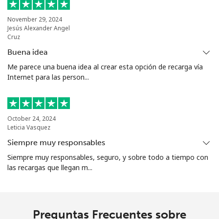
Bolivia
November 29, 2024
Jesús Alexander Angel
Cruz
Línea fija
⁦21.9¢⁩
45 min por ⁦€10⁩
-
Buena idea
Me parece una buena idea al crear esta opción de recarga vía
Celular
⁦25.9¢⁩
38 min por ⁦€10⁩
-
Internet para las person...
Bosnia And Herzegovina
October 24, 2024
Línea fija
⁦22.9¢⁩
43 min por ⁦€10⁩
-
Leticia Vasquez
Siempre muy responsables
Celular
⁦46.9¢⁩
21 min por ⁦€10⁩
⁦10¢⁩
Siempre muy responsables, seguro, y sobre todo a tiempo con
las recargas que llegan m...
Botswana
Línea fija
⁦28.5¢⁩
35 min por ⁦€10⁩
-
Preguntas Frecuentes sobre