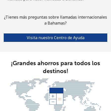
Celular
⁦31.5¢⁩
31 min por ⁦€10⁩
⁦7¢⁩
Bulgaria
¿Tienes más preguntas sobre llamadas internacionales
a Bahamas?
Línea fija
⁦1.5¢⁩
665 min por ⁦€10⁩
-
Visita nuestro Centro de Ayuda
Celular
⁦3.9¢⁩
256 min por ⁦€10⁩
⁦31¢⁩
Burkina Faso
¡Grandes ahorros para todos los
Línea fija
⁦52.5¢⁩
19 min por ⁦€10⁩
-
destinos!
Celular
⁦42.9¢⁩
23 min por ⁦€10⁩
⁦24¢⁩
Burundi
Línea fija
⁦62.9¢⁩
15 min por ⁦€10⁩
-