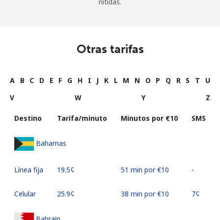
nítidas.
Otras tarifas
A
B
C
D
E
F
G
H
I
J
K
L
M
N
O
P
Q
R
S
T
U
V
W
Y
Z
Destino
Tarifa/minuto
Minutos por ⁦€10⁩
SMS
Bahamas
Línea fija
⁦19.5¢⁩
51 min por ⁦€10⁩
-
Celular
⁦25.9¢⁩
38 min por ⁦€10⁩
⁦7¢⁩
Bahrain