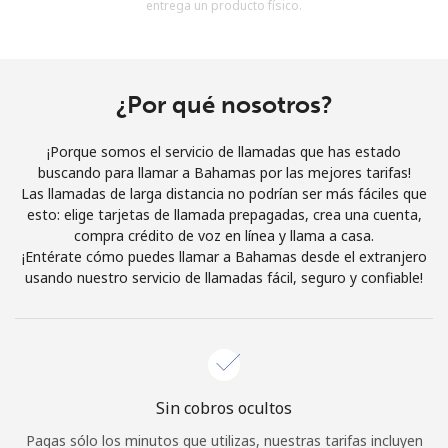
entrega un producto físico.
Al abrir una cuenta en este sitio web, estoy de acuerdo con
estos
Términos y condiciones.
Únete
¿Por qué nosotros?
¡Porque somos el servicio de llamadas que has estado
buscando para llamar a Bahamas por las mejores tarifas!
Las llamadas de larga distancia no podrían ser más fáciles que
¡Hola!
esto: elige tarjetas de llamada prepagadas, crea una cuenta,
compra crédito de voz en línea y llama a casa.
¡Entérate cómo puedes llamar a Bahamas desde el extranjero
Inicia sesión o
REGÍSTRATE →
usando nuestro servicio de llamadas fácil, seguro y confiable!
Sin cobros ocultos
¿Olvidaste tu contraseña? →
Pagas sólo los minutos que utilizas, nuestras tarifas incluyen