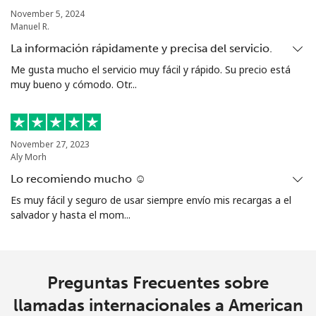
November 5, 2024
Manuel R.
Línea fija
⁦36.9c⁩
27 min por ⁦$10⁩
-
La información rápidamente y precisa del servicio.
Celular
⁦45.5c⁩
21 min por ⁦$10⁩
-
Me gusta mucho el servicio muy fácil y rápido. Su precio está
muy bueno y cómodo. Otr...
Aruba
Línea fija
⁦19.5c⁩
51 min por ⁦$10⁩
-
November 27, 2023
Aly Morh
Celular
⁦43.5c⁩
22 min por ⁦$10⁩
-
Lo recomiendo mucho ☺️
Es muy fácil y seguro de usar siempre envío mis recargas a el
Ascension Island
salvador y hasta el mom...
All
⁦325.5c⁩
3 min por ⁦$10⁩
-
country
Preguntas Frecuentes sobre
Australia
llamadas internacionales a American