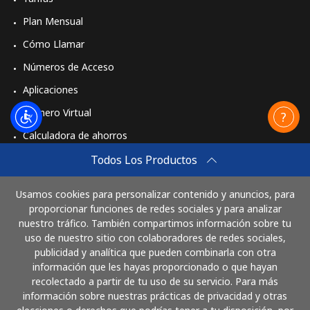
Plan Mensual
Cómo Llamar
Números de Acceso
Aplicaciones
Número Virtual
Calculadora de ahorros
Travel eSIM
Todos Los Productos
Comprar
Usamos cookies para personalizar contenido y anuncios, para
Cómo funciona
proporcionar funciones de redes sociales y para analizar
nuestro tráfico. También compartimos información sobre tu
uso de nuestro sitio con colaboradores de redes sociales,
publicidad y analítica que pueden combinarla con otra
Paga con
información que les hayas proporcionado o que hayan
recolectado a partir de tu uso de su servicio. Para más
información sobre nuestras prácticas de privacidad y otras