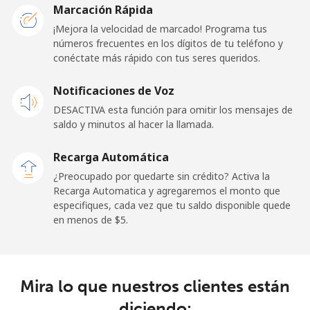
Marcación Rápida
Línea fija
⁦26.9c⁩
37 min por ⁦$10⁩
-
¡Mejora la velocidad de marcado! Programa tus
números frecuentes en los dígitos de tu teléfono y
Celular
⁦29.9c⁩
33 min por ⁦$10⁩
-
conéctate más rápido con tus seres queridos.
Andorra
Notificaciones de Voz
DESACTIVA esta función para omitir los mensajes de
Línea fija
⁦13.9c⁩
71 min por ⁦$10⁩
-
saldo y minutos al hacer la llamada.
Celular
⁦41.5c⁩
24 min por ⁦$10⁩
⁦17c⁩
Recarga Automática
¿Preocupado por quedarte sin crédito? Activa la
Angola
Recarga Automatica y agregaremos el monto que
especifiques, cada vez que tu saldo disponible quede
en menos de ⁦$5⁩.
Línea fija
⁦54.9c⁩
18 min por ⁦$10⁩
-
Celular
⁦78.5c⁩
12 min por ⁦$10⁩
⁦49c⁩
Mira lo que nuestros clientes están
Anguilla
diciendo: