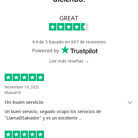
Línea fija
⁦45.9c⁩
21 min por ⁦$10⁩
-
GREAT
Celular
⁦51.5c⁩
19 min por ⁦$10⁩
⁦8c⁩
Antigua And Barbuda
4.4 de 5 basado en 607 de revisiones
Powered by
Línea fija
⁦49.9c⁩
20 min por ⁦$10⁩
-
Lee más reseñas →
Celular
⁦50.5c⁩
19 min por ⁦$10⁩
⁦17c⁩
November 19, 2025
Argentina
Manuel R.
Un buen servicio
Línea fija
⁦2.1c⁩
476 min por ⁦$10⁩
-
Un buen servicio, seguido ocupo los servicios de
"LlamaElSalvador" y es un excelente ...
Celular
⁦27.9c⁩
35 min por ⁦$10⁩
⁦22c⁩
Armenia