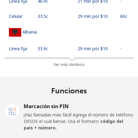
Línea fija
⁦46.9c⁩
21 min por ⁦$10⁩
-
Celular
⁦33.5c⁩
29 min por ⁦$10⁩
⁦60c⁩
Albania
Línea fija
⁦33.9c⁩
29 min por ⁦$10⁩
-
Celular
⁦66.9c⁩
14 min por ⁦$10⁩
⁦18c⁩
Ver más destinos
Algeria
Funciones
Línea fija
⁦14.5c⁩
68 min por ⁦$10⁩
-
Marcación sin PIN
Celular
⁦146.9c⁩
6 min por ⁦$10⁩
-
¡Haz llamadas más fácil! Agrega el número de teléfono
DESDE el cual llamas. Usa el formato:
código del
American Samoa
país + número.