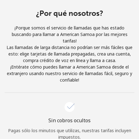
Al abrir una cuenta en este sitio web, estoy de acuerdo con
estos
Términos y condiciones.
¿Por qué nosotros?
¡Porque somos el servicio de llamadas que has estado
Únete
buscando para llamar a American Samoa por las mejores
tarifas!
Las llamadas de larga distancia no podrían ser más fáciles que
esto: elige tarjetas de llamada prepagadas, crea una cuenta,
compra crédito de voz en línea y llama a casa.
¡Hola!
¡Entérate cómo puedes llamar a American Samoa desde el
extranjero usando nuestro servicio de llamadas fácil, seguro y
confiable!
Inicia sesión o
REGÍSTRATE →
Sin cobros ocultos
¿Olvidaste tu contraseña? →
Pagas sólo los minutos que utilizas, nuestras tarifas incluyen
impuestos.