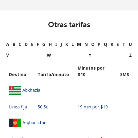
Otras tarifas
A
B
C
D
E
F
G
H
I
J
K
L
M
N
O
P
Q
R
S
T
U
V
W
Y
Z
Minutos por
Destino
Tarifa/minuto
⁦$10⁩
SMS
Abkhazia
Línea fija
⁦50.5c⁩
19 min por ⁦$10⁩
-
Afghanistan