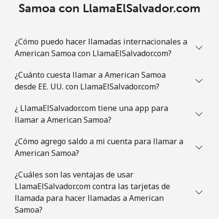
Samoa con LlamaElSalvador.com
Línea fija
⁦2.9c⁩
344 min por ⁦$10⁩
-
Celular
⁦3.9c⁩
256 min por ⁦$10⁩
-
¿Cómo puedo hacer llamadas internacionales a
American Samoa con LlamaElSalvador.com?
Austria
¿Cuánto cuesta llamar a American Samoa
desde EE. UU. con LlamaElSalvador.com?
Línea fija
⁦2.9c⁩
344 min por ⁦$10⁩
-
¿ LlamaElSalvador.com tiene una app para
Celular
⁦4.5c⁩
222 min por ⁦$10⁩
⁦11c⁩
llamar a American Samoa?
Azerbaijan
¿Cómo agrego saldo a mi cuenta para llamar a
American Samoa?
Línea fija
⁦46.9c⁩
21 min por ⁦$10⁩
-
¿Cuáles son las ventajas de usar
LlamaElSalvador.com contra las tarjetas de
Celular
⁦56.5c⁩
17 min por ⁦$10⁩
⁦55c⁩
llamada para hacer llamadas a American
Samoa?