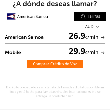
¿A dónde deseas llamar?
Tarifas
AUD
26.9
c
/min
American Samoa
No se ha creado una contraseña
Mínimo 8 caracteres
29.9
c
/min
Mobile
Una letra mayúscula y una minúscula
Un número
Un caracter especial
Comprar Crédito de Voz
El crédito prepagado es una tarjeta de llamadas digital disponible en
línea y está hecho para llamadas virtuales internacionales. No se
entrega un producto físico.
Mantente en contacto para recibir nuestras mejores
ofertas.