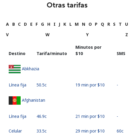
Otras tarifas
A
B
C
D
E
F
G
H
I
J
K
L
M
N
O
P
Q
R
S
T
U
V
W
Y
Z
Minutos por
Destino
Tarifa/minuto
⁦$10⁩
SMS
Abkhazia
Línea fija
⁦50.5c⁩
19 min por ⁦$10⁩
-
Afghanistan
Línea fija
⁦46.9c⁩
21 min por ⁦$10⁩
-
Celular
⁦33.5c⁩
29 min por ⁦$10⁩
⁦60c⁩