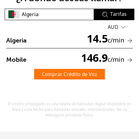
Tarifas
AUD
14.5
c
/min
Algeria
No se ha creado una contraseña
146.9
c
/min
Mobile
Mínimo 8 caracteres
Una letra mayúscula y una minúscula
Un número
Comprar Crédito de Voz
Un caracter especial
El crédito prepagado es una tarjeta de llamadas digital disponible en
línea y está hecho para llamadas virtuales internacionales. No se
entrega un producto físico.
Mantente en contacto para recibir nuestras mejores
ofertas.