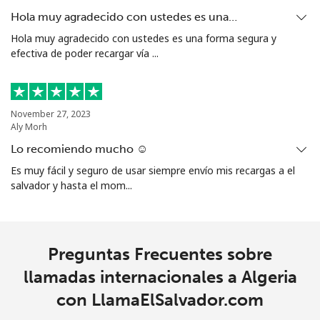
Hola muy agradecido con ustedes es una…
Celular
⁦45.5c⁩
21 min por ⁦$10⁩
-
Hola muy agradecido con ustedes es una forma segura y
efectiva de poder recargar vía ...
Aruba
Línea fija
⁦19.5c⁩
51 min por ⁦$10⁩
-
November 27, 2023
Aly Morh
Celular
⁦43.5c⁩
22 min por ⁦$10⁩
-
Lo recomiendo mucho ☺️
Ascension Island
Es muy fácil y seguro de usar siempre envío mis recargas a el
salvador y hasta el mom...
All
⁦325.5c⁩
3 min por ⁦$10⁩
-
country
Preguntas Frecuentes sobre
Australia
llamadas internacionales a Algeria
con LlamaElSalvador.com
Línea fija
⁦2.9c⁩
344 min por ⁦$10⁩
-