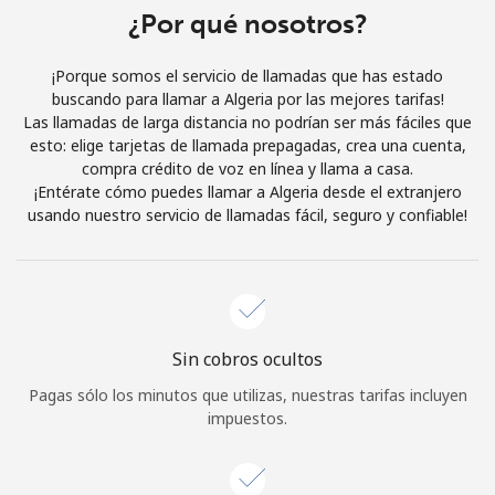
Al abrir una cuenta en este sitio web, estoy de acuerdo con
¿Por qué nosotros?
estos
Términos y condiciones.
¡Porque somos el servicio de llamadas que has estado
buscando para llamar a Algeria por las mejores tarifas!
Únete
Las llamadas de larga distancia no podrían ser más fáciles que
esto: elige tarjetas de llamada prepagadas, crea una cuenta,
compra crédito de voz en línea y llama a casa.
¡Entérate cómo puedes llamar a Algeria desde el extranjero
usando nuestro servicio de llamadas fácil, seguro y confiable!
¡Hola!
Inicia sesión o
REGÍSTRATE →
Sin cobros ocultos
Pagas sólo los minutos que utilizas, nuestras tarifas incluyen
impuestos.
¿Olvidaste tu contraseña? →