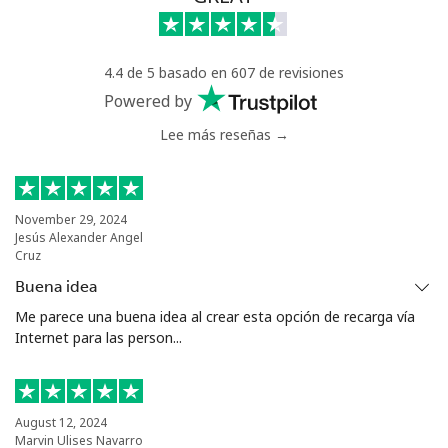
Celular
⁦51.5c⁩
19 min por ⁦$10⁩
⁦8c⁩
Antigua And Barbuda
4.4 de 5 basado en 607 de revisiones
Powered by
Línea fija
⁦49.9c⁩
20 min por ⁦$10⁩
-
Lee más reseñas →
Celular
⁦50.5c⁩
19 min por ⁦$10⁩
⁦17c⁩
November 29, 2024
Argentina
Jesús Alexander Angel
Cruz
Línea fija
⁦2.1c⁩
476 min por ⁦$10⁩
-
Buena idea
Me parece una buena idea al crear esta opción de recarga vía
Celular
⁦27.9c⁩
35 min por ⁦$10⁩
⁦22c⁩
Internet para las person...
Armenia
August 12, 2024
Línea fija
⁦36.9c⁩
27 min por ⁦$10⁩
-
Marvin Ulises Navarro