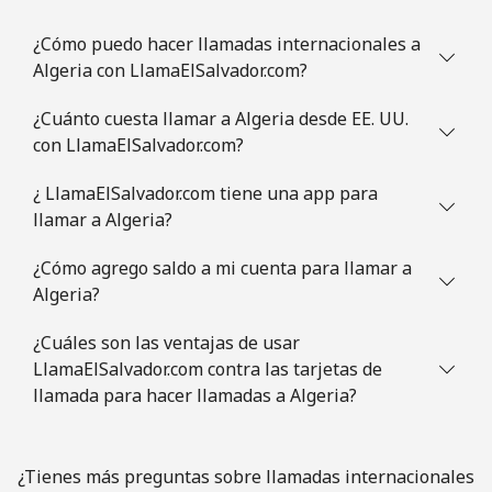
Celular
⁦3.9c⁩
256 min por ⁦$10⁩
-
¿Cómo puedo hacer llamadas internacionales a
Algeria con LlamaElSalvador.com?
Austria
¿Cuánto cuesta llamar a Algeria desde EE. UU.
Línea fija
⁦2.9c⁩
344 min por ⁦$10⁩
-
con LlamaElSalvador.com?
Celular
⁦4.5c⁩
222 min por ⁦$10⁩
⁦11c⁩
¿ LlamaElSalvador.com tiene una app para
llamar a Algeria?
Azerbaijan
¿Cómo agrego saldo a mi cuenta para llamar a
Algeria?
Línea fija
⁦46.9c⁩
21 min por ⁦$10⁩
-
¿Cuáles son las ventajas de usar
Celular
⁦56.5c⁩
17 min por ⁦$10⁩
⁦55c⁩
LlamaElSalvador.com contra las tarjetas de
llamada para hacer llamadas a Algeria?
¿Tienes más preguntas sobre llamadas internacionales