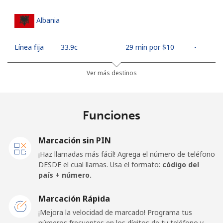
Albania
Línea fija
⁦33.9c⁩
29 min por ⁦$10⁩
-
Celular
⁦66.9c⁩
14 min por ⁦$10⁩
⁦18c⁩
Ver más destinos
Algeria
Funciones
Línea fija
⁦14.5c⁩
68 min por ⁦$10⁩
-
Marcación sin PIN
Celular
⁦146.9c⁩
6 min por ⁦$10⁩
-
¡Haz llamadas más fácil! Agrega el número de teléfono
DESDE el cual llamas. Usa el formato:
código del
American Samoa
país + número.
Marcación Rápida
Línea fija
⁦26.9c⁩
37 min por ⁦$10⁩
-
¡Mejora la velocidad de marcado! Programa tus
números frecuentes en los dígitos de tu teléfono y