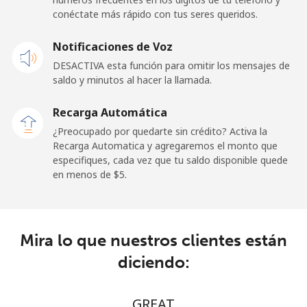
Celular
⁦29.9c⁩
33 min por ⁦$10⁩
-
conéctate más rápido con tus seres queridos.
Andorra
Notificaciones de Voz
DESACTIVA esta función para omitir los mensajes de
Línea fija
⁦13.9c⁩
71 min por ⁦$10⁩
-
saldo y minutos al hacer la llamada.
Celular
⁦41.5c⁩
24 min por ⁦$10⁩
⁦17c⁩
Recarga Automática
¿Preocupado por quedarte sin crédito? Activa la
Angola
Recarga Automatica y agregaremos el monto que
especifiques, cada vez que tu saldo disponible quede
en menos de ⁦$5⁩.
Línea fija
⁦54.9c⁩
18 min por ⁦$10⁩
-
Celular
⁦78.5c⁩
12 min por ⁦$10⁩
⁦49c⁩
Mira lo que nuestros clientes están
Anguilla
diciendo:
Línea fija
⁦45.9c⁩
21 min por ⁦$10⁩
-
GREAT