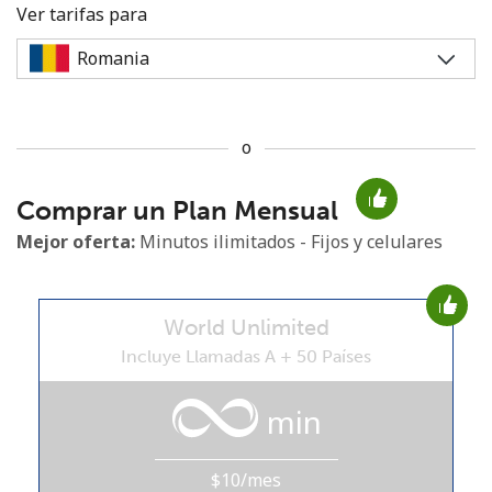
Ver tarifas para
o
No se ha creado una contraseña
Comprar un Plan Mensual
Mínimo 8 caracteres
Una letra mayúscula y una minúscula
Mejor oferta:
Minutos ilimitados - Fijos y celulares
Un número
Un caracter especial
World Unlimited
Incluye Llamadas A + 50 Países
min
Mantente en contacto para recibir nuestras mejores
ofertas.
$10/mes