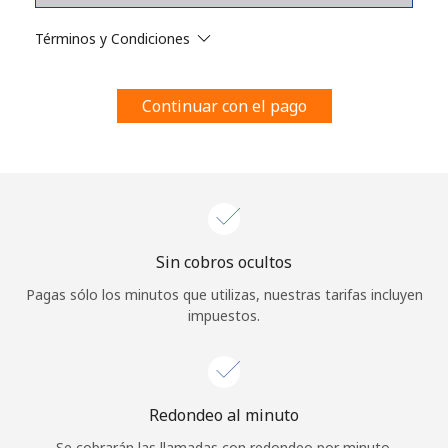
Al abrir una cuenta en este sitio web, estoy de acuerdo con
estos
Términos y condiciones.
Términos y Condiciones
Únete
Continuar con el pago
¡Hola!
Sin cobros ocultos
Inicia sesión o
REGÍSTRATE →
Pagas sólo los minutos que utilizas, nuestras tarifas incluyen
impuestos.
Redondeo al minuto
¿Olvidaste tu contraseña? →
Se cobrarán las llamadas con redondeo por minuto.