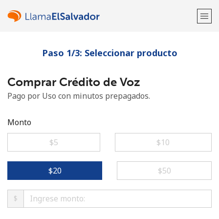
Paso 1/3: Seleccionar producto
¡Bienvenido!
Comprar Crédito de Voz
¿Ya tienes una cuenta?
Inicia sesión →
Pago por Uso con minutos prepagados.
Regístrate con
Monto
⁦$5⁩
⁦$10⁩
o
⁦$20⁩
⁦$50⁩
$