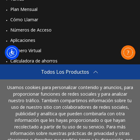
Plan Mensual
Cómo Llamar
Números de Acceso
Aplicaciones
Número Virtual
Calculadora de ahorros
Travel eSIM
Todos Los Productos
Comprar
Usamos cookies para personalizar contenido y anuncios, para
Cómo funciona
proporcionar funciones de redes sociales y para analizar
nuestro tráfico. También compartimos información sobre tu
uso de nuestro sitio con colaboradores de redes sociales,
publicidad y analítica que pueden combinarla con otra
Paga con
información que les hayas proporcionado o que hayan
recolectado a partir de tu uso de su servicio. Para más
información sobre nuestras prácticas de privacidad y otras
elecciones o derechos que podrías tener a tu disposición, por