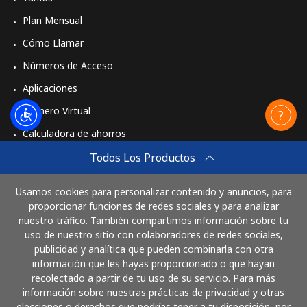
Plan Mensual
Cómo Llamar
Números de Acceso
Aplicaciones
Número Virtual
Calculadora de ahorros
Travel eSIM
Todos Los Productos
Comprar
Usamos cookies para personalizar contenido y anuncios, para
Cómo funciona
proporcionar funciones de redes sociales y para analizar
nuestro tráfico. También compartimos información sobre tu
uso de nuestro sitio con colaboradores de redes sociales,
publicidad y analítica que pueden combinarla con otra
Paga con
información que les hayas proporcionado o que hayan
recolectado a partir de tu uso de su servicio. Para más
información sobre nuestras prácticas de privacidad y otras
elecciones o derechos que podrías tener a tu disposición, por