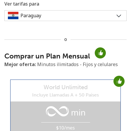
Ver tarifas para
o
No se ha creado una contraseña
Comprar un Plan Mensual
Mínimo 8 caracteres
Una letra mayúscula y una minúscula
Mejor oferta:
Minutos ilimitados - Fijos y celulares
Un número
Un caracter especial
World Unlimited
Incluye Llamadas A + 50 Países
min
Mantente en contacto para recibir nuestras mejores
ofertas.
$10/mes