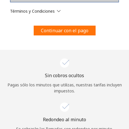
Al abrir una cuenta en este sitio web, estoy de acuerdo con
estos
Términos y condiciones.
Términos y Condiciones
Únete
Continuar con el pago
¡Hola!
Sin cobros ocultos
Inicia sesión o
REGÍSTRATE →
Pagas sólo los minutos que utilizas, nuestras tarifas incluyen
impuestos.
Redondeo al minuto
¿Olvidaste tu contraseña? →
Se cobrarán las llamadas con redondeo por minuto.