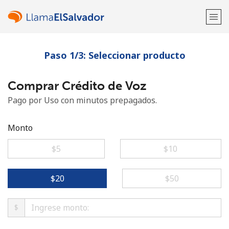
Paso 1/3: Seleccionar producto
¡Bienvenido!
Comprar Crédito de Voz
¿Ya tienes una cuenta?
Inicia sesión →
Pago por Uso con minutos prepagados.
Regístrate con
Monto
⁦$5⁩
⁦$10⁩
o
⁦$20⁩
⁦$50⁩
$