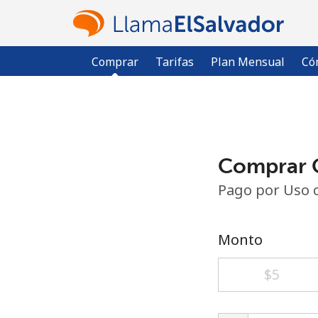
Comprar
Tarifas
Plan Mensual
Có
Comprar C
Pago por Uso 
Monto
⁦$5⁩