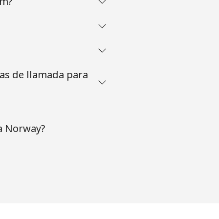
om?
tas de llamada para
 a Norway?