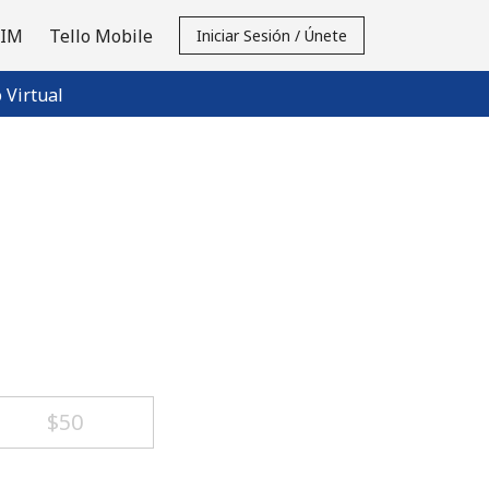
SIM
Tello Mobile
Iniciar Sesión / Únete
Virtual
⁦$50⁩