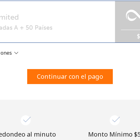
Un número
Un caracter especial
mited
adas A + 50 Países
ciones
Mantente en contacto para recibir nuestras mejores
ofertas.
Continuar con el pago
Al abrir una cuenta en este sitio web, estoy de
acuerdo con estos
Términos y condiciones.
Únete
edondeo al minuto
Monto Mínimo ⁦$5