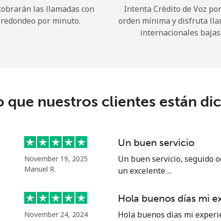
cobrarán las llamadas con
Intenta Crédito de Voz po
redondeo por minuto.
orden mínima y disfruta ll
¡Hola!
internacionales bajas
Inicia sesión o
REGÍSTRATE →
o que nuestros clientes están di
Un buen servicio
¿Olvidaste tu contraseña? →
Un buen servicio, seguido o
November 19, 2025
Manuel R.
un excelente ...
Iniciar Sesión
Hola buenos días mi e
Hola buenos días mi experi
November 24, 2024