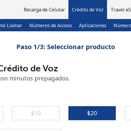
Recarga de Celular
Crédito de Voz
Travel e
mo Llamar
Números de Acceso
Aplicaciones
Número 
Paso 1/3: Seleccionar producto
¡Bienvenido!
rédito de Voz
¿Ya tienes una cuenta?
Inicia sesión →
con minutos prepagados.
Regístrate con
⁦$10⁩
⁦$20⁩