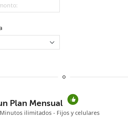
o
a
o
un Plan Mensual
No se ha creado una contraseña
Minutos ilimitados - Fijos y celulares
Mínimo 8 caracteres
Una letra mayúscula y una minúscula