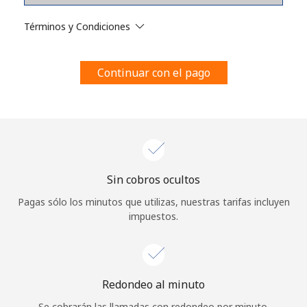
Al abrir una cuenta en este sitio web, estoy de acuerdo con
estos
Términos y condiciones.
Términos y Condiciones
Únete
Continuar con el pago
¡Hola!
Sin cobros ocultos
Inicia sesión o
REGÍSTRATE →
Pagas sólo los minutos que utilizas, nuestras tarifas incluyen
impuestos.
Redondeo al minuto
¿Olvidaste tu contraseña? →
Se cobrarán las llamadas con redondeo por minuto.