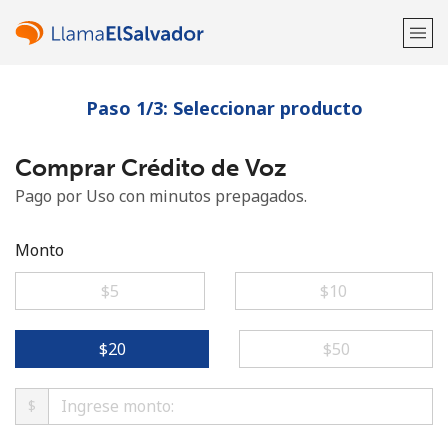
Paso 1/3: Seleccionar producto
¡Bienvenido!
Comprar Crédito de Voz
¿Ya tienes una cuenta?
Inicia sesión →
Pago por Uso con minutos prepagados.
Regístrate con
Monto
⁦$5⁩
⁦$10⁩
o
⁦$20⁩
⁦$50⁩
$