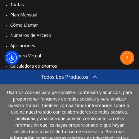
Tarifas
Plan Mensual
Cómo Llamar
Números de Acceso
Aplicaciones
Número Virtual
Calculadora de ahorros
Travel eSIM
Todos Los Productos
Comprar
Usamos cookies para personalizar contenido y anuncios, para
Cómo funciona
proporcionar funciones de redes sociales y para analizar
nuestro tráfico. También compartimos información sobre tu
uso de nuestro sitio con colaboradores de redes sociales,
publicidad y analítica que pueden combinarla con otra
Paga con
información que les hayas proporcionado o que hayan
recolectado a partir de tu uso de su servicio. Para más
información sobre nuestras prácticas de privacidad y otras