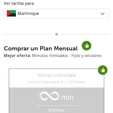
Ver tarifas para
o
No se ha creado una contraseña
Comprar un Plan Mensual
Mínimo 8 caracteres
Una letra mayúscula y una minúscula
Mejor oferta:
Minutos ilimitados - Fijos y celulares
Un número
Un caracter especial
World Unlimited
Incluye Llamadas A + 50 Países
min
Mantente en contacto para recibir nuestras mejores
ofertas.
$10/mes