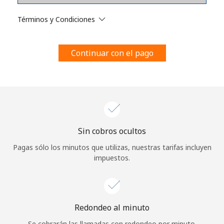
Al abrir una cuenta en este sitio web, estoy de acuerdo con
estos
Términos y condiciones.
Términos y Condiciones
Únete
Continuar con el pago
¡Hola!
Sin cobros ocultos
Inicia sesión o
REGÍSTRATE →
Pagas sólo los minutos que utilizas, nuestras tarifas incluyen
impuestos.
Redondeo al minuto
¿Olvidaste tu contraseña? →
Se cobrarán las llamadas con redondeo por minuto.