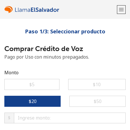
Paso 1/3: Seleccionar producto
¡Bienvenido!
Comprar Crédito de Voz
¿Ya tienes una cuenta?
Inicia sesión →
Pago por Uso con minutos prepagados.
Regístrate con
Monto
⁦$5⁩
⁦$10⁩
o
⁦$20⁩
⁦$50⁩
$