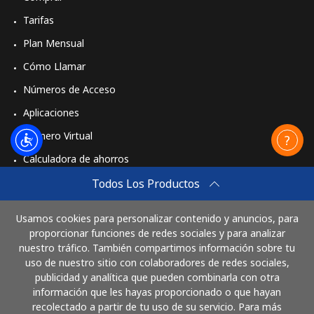
Tarifas
Plan Mensual
Cómo Llamar
Números de Acceso
Aplicaciones
Número Virtual
Calculadora de ahorros
Travel eSIM
Todos Los Productos
Comprar
Usamos cookies para personalizar contenido y anuncios, para
Cómo funciona
proporcionar funciones de redes sociales y para analizar
nuestro tráfico. También compartimos información sobre tu
uso de nuestro sitio con colaboradores de redes sociales,
publicidad y analítica que pueden combinarla con otra
Paga con
información que les hayas proporcionado o que hayan
recolectado a partir de tu uso de su servicio. Para más