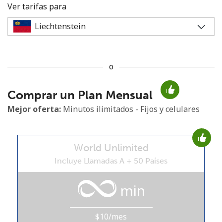
Ver tarifas para
o
No se ha creado una contraseña
Comprar un Plan Mensual
Mínimo 8 caracteres
Una letra mayúscula y una minúscula
Mejor oferta:
Minutos ilimitados - Fijos y celulares
Un número
Un caracter especial
World Unlimited
Incluye Llamadas A + 50 Países
min
Mantente en contacto para recibir nuestras mejores
ofertas.
$10/mes