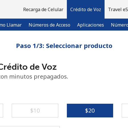
Recarga de Celular
Crédito de Voz
Travel e
mo Llamar
Números de Acceso
Aplicaciones
Número 
Paso 1/3: Seleccionar producto
¡Bienvenido!
rédito de Voz
¿Ya tienes una cuenta?
Inicia sesión →
con minutos prepagados.
Regístrate con
⁦$10⁩
⁦$20⁩