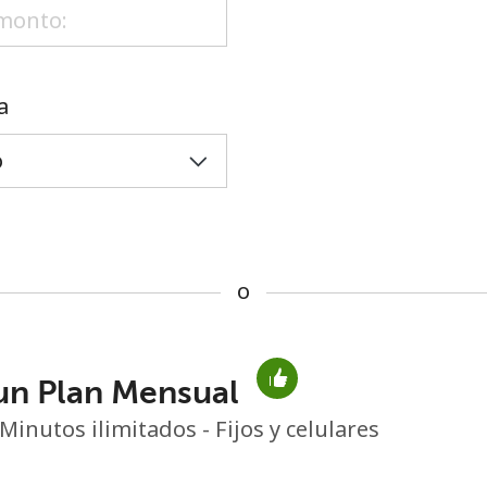
o
a
o
un Plan Mensual
No se ha creado una contraseña
Minutos ilimitados - Fijos y celulares
Mínimo 8 caracteres
Una letra mayúscula y una minúscula