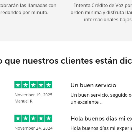
cobrarán las llamadas con
Intenta Crédito de Voz po
redondeo por minuto.
orden mínima y disfruta ll
¡Hola!
internacionales bajas
Inicia sesión o
REGÍSTRATE →
o que nuestros clientes están di
Un buen servicio
¿Olvidaste tu contraseña? →
Un buen servicio, seguido o
November 19, 2025
Manuel R.
un excelente ...
Iniciar Sesión
Hola buenos días mi e
Hola buenos días mi experi
November 24, 2024