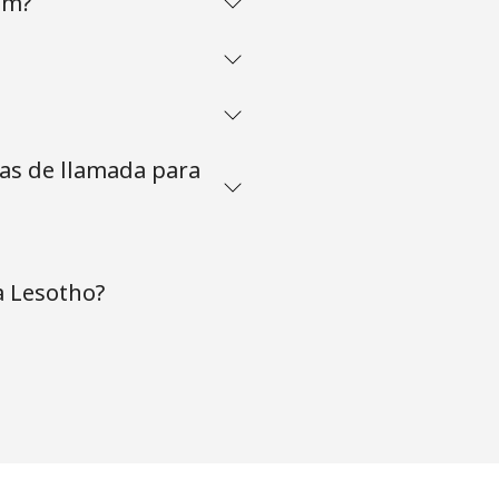
om?
tas de llamada para
a Lesotho?