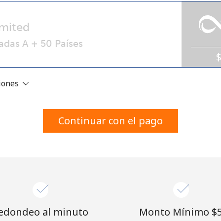
Un número
Un caracter especial
mited
adas A + 50 Países
ciones
Mantente en contacto para recibir nuestras mejores
ofertas.
Continuar con el pago
Al abrir una cuenta en este sitio web, estoy de
acuerdo con estos
Términos y condiciones.
Únete
edondeo al minuto
Monto Mínimo ⁦$5