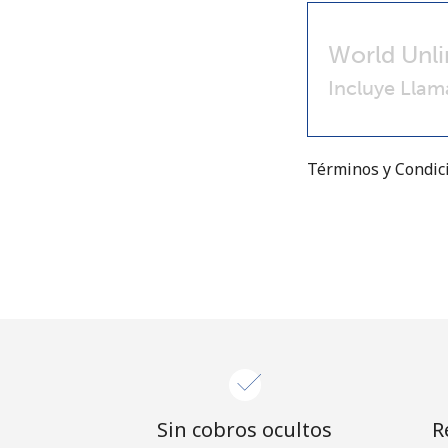
World Unli
Incluye Llam
Términos y Condi
Sin cobros ocultos
R