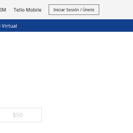
SIM
Tello Mobile
Iniciar Sesión / Únete
Virtual
⁦$50⁩