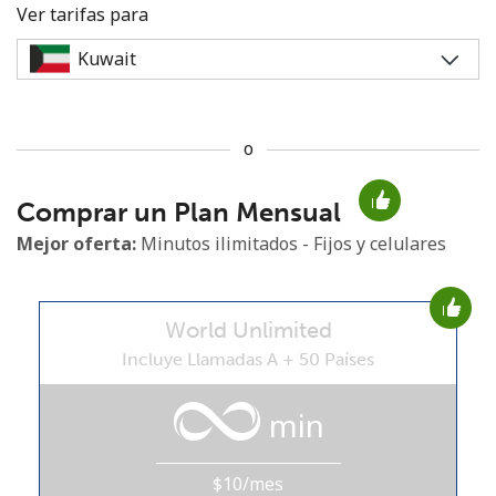
Ver tarifas para
o
No se ha creado una contraseña
Comprar un Plan Mensual
Mínimo 8 caracteres
Una letra mayúscula y una minúscula
Mejor oferta:
Minutos ilimitados - Fijos y celulares
Un número
Un caracter especial
World Unlimited
Incluye Llamadas A + 50 Países
min
Mantente en contacto para recibir nuestras mejores
ofertas.
$10/mes