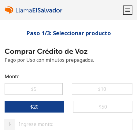
Paso 1/3: Seleccionar producto
¡Bienvenido!
Comprar Crédito de Voz
¿Ya tienes una cuenta?
Inicia sesión →
Pago por Uso con minutos prepagados.
Regístrate con
Monto
⁦$5⁩
⁦$10⁩
o
⁦$20⁩
⁦$50⁩
$