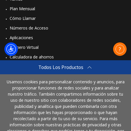
Plan Mensual
Cómo Llamar
Números de Acceso
Aplicaciones
Número Virtual
Calculadora de ahorros
Travel eSIM
Todos Los Productos
Comprar
Usamos cookies para personalizar contenido y anuncios, para
Cómo funciona
proporcionar funciones de redes sociales y para analizar
nuestro tráfico. También compartimos información sobre tu
uso de nuestro sitio con colaboradores de redes sociales,
publicidad y analítica que pueden combinarla con otra
Paga con
información que les hayas proporcionado o que hayan
recolectado a partir de tu uso de su servicio. Para más
información sobre nuestras prácticas de privacidad y otras
elecciones o derechos que podrías tener a tu disposición, por