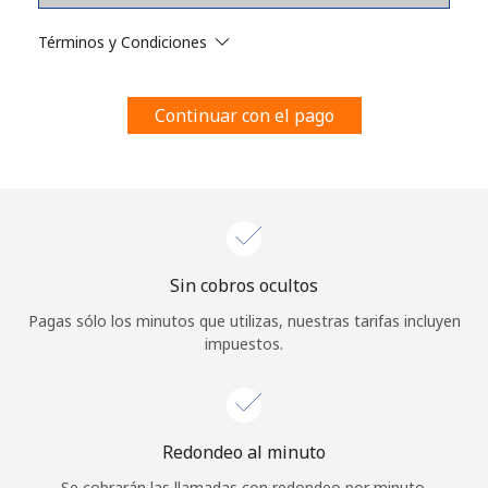
Al abrir una cuenta en este sitio web, estoy de acuerdo con
estos
Términos y condiciones.
Términos y Condiciones
Únete
Continuar con el pago
¡Hola!
Sin cobros ocultos
Inicia sesión o
REGÍSTRATE →
Pagas sólo los minutos que utilizas, nuestras tarifas incluyen
impuestos.
Redondeo al minuto
¿Olvidaste tu contraseña? →
Se cobrarán las llamadas con redondeo por minuto.