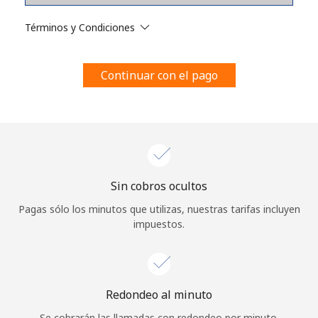
Al abrir una cuenta en este sitio web, estoy de acuerdo con
estos
Términos y condiciones.
Términos y Condiciones
Únete
Continuar con el pago
¡Hola!
Sin cobros ocultos
Inicia sesión o
REGÍSTRATE →
Pagas sólo los minutos que utilizas, nuestras tarifas incluyen
impuestos.
Redondeo al minuto
¿Olvidaste tu contraseña? →
Se cobrarán las llamadas con redondeo por minuto.