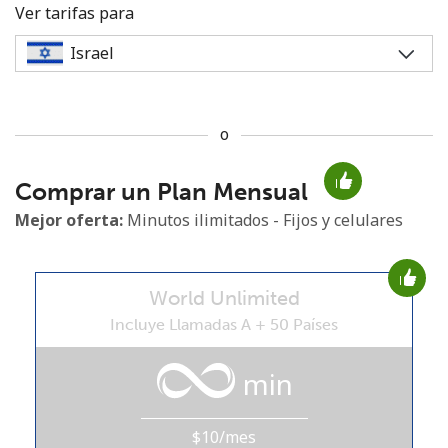
Ver tarifas para
o
No se ha creado una contraseña
Comprar un Plan Mensual
Mínimo 8 caracteres
Una letra mayúscula y una minúscula
Mejor oferta:
Minutos ilimitados - Fijos y celulares
Un número
Un caracter especial
World Unlimited
Incluye Llamadas A + 50 Países
min
Mantente en contacto para recibir nuestras mejores
ofertas.
$10/mes