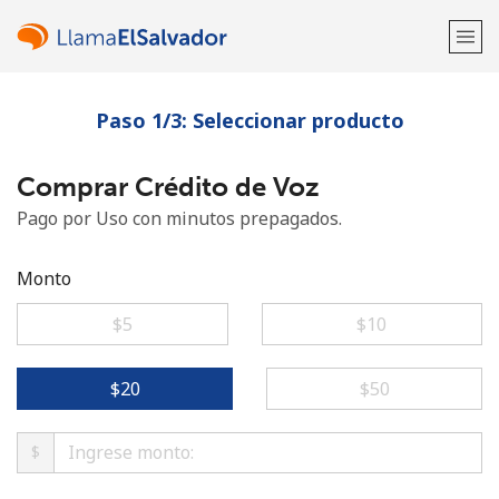
Paso 1/3: Seleccionar producto
¡Bienvenido!
Comprar Crédito de Voz
¿Ya tienes una cuenta?
Inicia sesión →
Pago por Uso con minutos prepagados.
Regístrate con
Monto
⁦$5⁩
⁦$10⁩
o
⁦$20⁩
⁦$50⁩
$