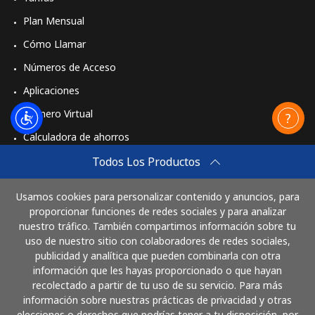
Plan Mensual
Cómo Llamar
Números de Acceso
Aplicaciones
Número Virtual
Calculadora de ahorros
Travel eSIM
Todos Los Productos
Comprar
Usamos cookies para personalizar contenido y anuncios, para
Cómo funciona
proporcionar funciones de redes sociales y para analizar
nuestro tráfico. También compartimos información sobre tu
uso de nuestro sitio con colaboradores de redes sociales,
publicidad y analítica que pueden combinarla con otra
Paga con
información que les hayas proporcionado o que hayan
recolectado a partir de tu uso de su servicio. Para más
información sobre nuestras prácticas de privacidad y otras
elecciones o derechos que podrías tener a tu disposición, por