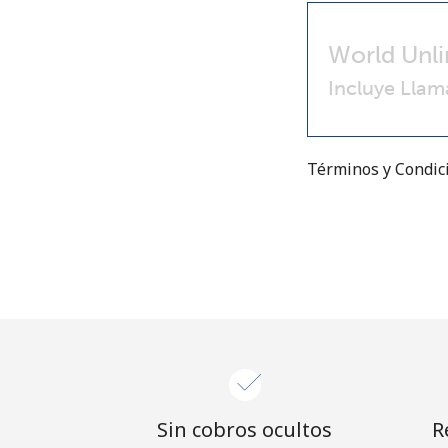
World Unli
Incluye Llam
Términos y Condi
Sin cobros ocultos
R