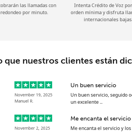
cobrarán las llamadas con
Intenta Crédito de Voz po
redondeo por minuto.
orden mínima y disfruta ll
¡Hola!
internacionales bajas
Inicia sesión o
REGÍSTRATE →
o que nuestros clientes están di
Un buen servicio
¿Olvidaste tu contraseña? →
Un buen servicio, seguido o
November 19, 2025
Manuel R.
un excelente ...
Iniciar Sesión
Me encanta el servicio
Me encanta el servicio y los
November 2, 2025