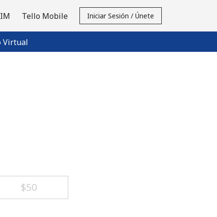
SIM
Tello Mobile
Iniciar Sesión / Únete
Virtual
⁦$50⁩