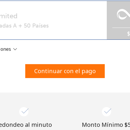
Un número
Un caracter especial
mited
adas A + 50 Países
ciones
Mantente en contacto para recibir nuestras mejores
ofertas.
Continuar con el pago
Al abrir una cuenta en este sitio web, estoy de
acuerdo con estos
Términos y condiciones.
Únete
edondeo al minuto
Monto Mínimo ⁦$5