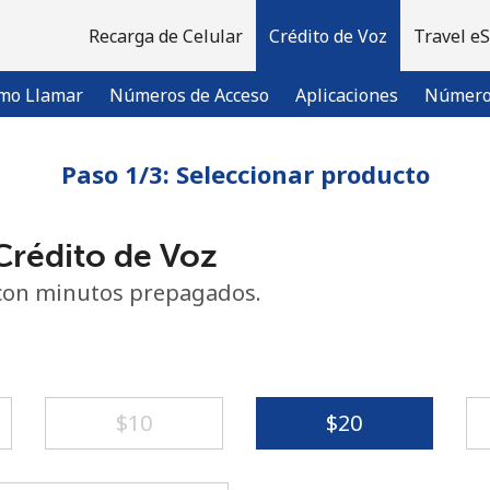
Recarga de Celular
Crédito de Voz
Travel e
mo Llamar
Números de Acceso
Aplicaciones
Número 
Paso 1/3: Seleccionar producto
¡Bienvenido!
rédito de Voz
¿Ya tienes una cuenta?
Inicia sesión →
con minutos prepagados.
Regístrate con
⁦$10⁩
⁦$20⁩