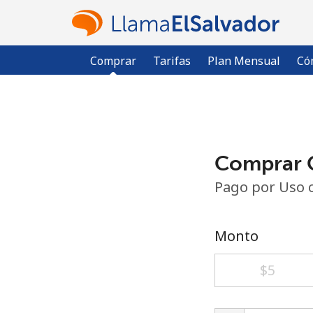
Comprar
Tarifas
Plan Mensual
Có
Comprar C
Pago por Uso 
Monto
⁦$5⁩