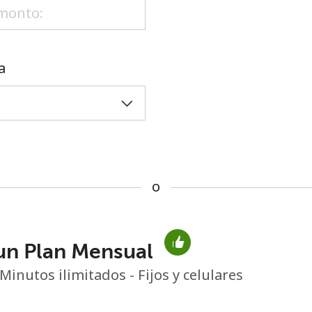
o
a
o
un Plan Mensual
No se ha creado una contraseña
Minutos ilimitados - Fijos y celulares
Mínimo 8 caracteres
Una letra mayúscula y una minúscula