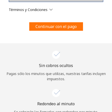
Al abrir una cuenta en este sitio web, estoy de acuerdo con
estos
Términos y condiciones.
Términos y Condiciones
Únete
Continuar con el pago
¡Hola!
Sin cobros ocultos
Inicia sesión o
REGÍSTRATE →
Pagas sólo los minutos que utilizas, nuestras tarifas incluyen
impuestos.
Redondeo al minuto
¿Olvidaste tu contraseña? →
Se cobrarán las llamadas con redondeo por minuto.