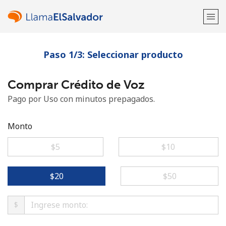
Paso 1/3: Seleccionar producto
¡Bienvenido!
Comprar Crédito de Voz
¿Ya tienes una cuenta?
Inicia sesión →
Pago por Uso con minutos prepagados.
Regístrate con
Monto
⁦$5⁩
⁦$10⁩
o
⁦$20⁩
⁦$50⁩
$