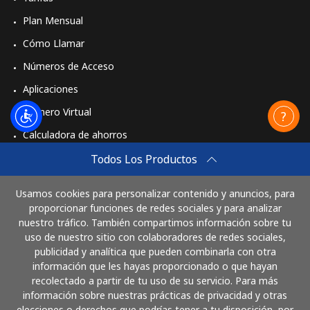
Plan Mensual
Cómo Llamar
Números de Acceso
Aplicaciones
Número Virtual
Calculadora de ahorros
Travel eSIM
Todos Los Productos
Comprar
Usamos cookies para personalizar contenido y anuncios, para
Cómo funciona
proporcionar funciones de redes sociales y para analizar
nuestro tráfico. También compartimos información sobre tu
uso de nuestro sitio con colaboradores de redes sociales,
publicidad y analítica que pueden combinarla con otra
Paga con
información que les hayas proporcionado o que hayan
recolectado a partir de tu uso de su servicio. Para más
información sobre nuestras prácticas de privacidad y otras
elecciones o derechos que podrías tener a tu disposición, por