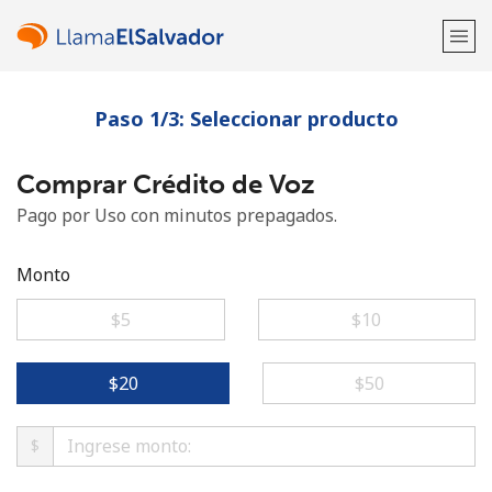
Paso 1/3: Seleccionar producto
¡Bienvenido!
Comprar Crédito de Voz
¿Ya tienes una cuenta?
Inicia sesión →
Pago por Uso con minutos prepagados.
Regístrate con
Monto
⁦$5⁩
⁦$10⁩
o
⁦$20⁩
⁦$50⁩
$