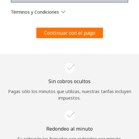
Al abrir una cuenta en este sitio web, estoy de acuerdo con
estos
Términos y condiciones.
Términos y Condiciones
Únete
Continuar con el pago
¡Hola!
Sin cobros ocultos
Inicia sesión o
REGÍSTRATE →
Pagas sólo los minutos que utilizas, nuestras tarifas incluyen
impuestos.
Redondeo al minuto
¿Olvidaste tu contraseña? →
Se cobrarán las llamadas con redondeo por minuto.