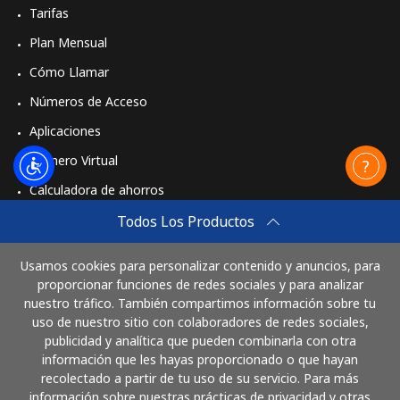
Tarifas
Plan Mensual
Cómo Llamar
Números de Acceso
Aplicaciones
Número Virtual
Calculadora de ahorros
Travel eSIM
Todos Los Productos
Comprar
Usamos cookies para personalizar contenido y anuncios, para
Cómo funciona
proporcionar funciones de redes sociales y para analizar
nuestro tráfico. También compartimos información sobre tu
uso de nuestro sitio con colaboradores de redes sociales,
publicidad y analítica que pueden combinarla con otra
Paga con
información que les hayas proporcionado o que hayan
recolectado a partir de tu uso de su servicio. Para más
información sobre nuestras prácticas de privacidad y otras