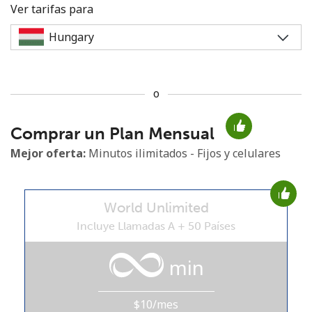
Ver tarifas para
o
No se ha creado una contraseña
Comprar un Plan Mensual
Mínimo 8 caracteres
Una letra mayúscula y una minúscula
Mejor oferta:
Minutos ilimitados - Fijos y celulares
Un número
Un caracter especial
World Unlimited
Incluye Llamadas A + 50 Países
min
Mantente en contacto para recibir nuestras mejores
ofertas.
$10/mes